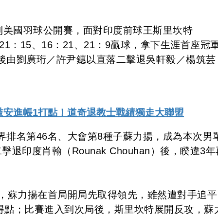
系列美國羽球公開賽，面對印度前球王斯里坎特
最終以21：15、16：21、21：9贏球，拿下生涯首座冠
後由劉廣珩／許尹鏸以直落二擊退吳軒毅／楊筑芸
戰敲安進帳1打點！道奇退教士戰績獨走大聯盟
界排名第46名、大會第8種子蘇力揚，成為本次男
印度肖翰（Rounak Chouhan）後，睽違3
特，蘇力揚在首局開局先取得領先，雖然遭對手追平
馳得點；比賽進入到次局後，斯里坎特展開反攻，蘇