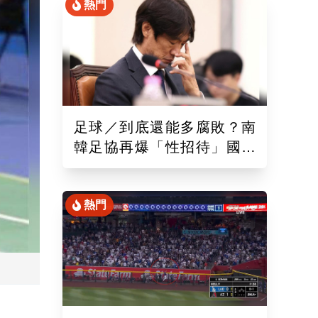
熱門
足球／到底還能多腐敗？南
韓足協再爆「性招待」國際
裁判！外媒痛批：丟臉丟到
國外去
熱門