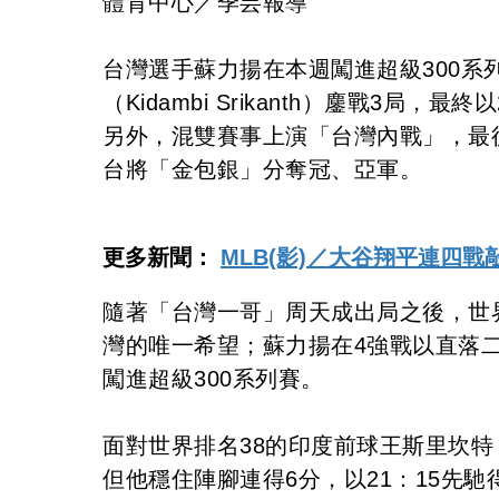
體育中心／季芸報導
台灣選手蘇力揚在本週闖進超級300
（Kidambi Srikanth）鏖戰3局，
另外，混雙賽事上演「台灣內戰」，最
台將「金包銀」分奪冠、亞軍。
更多新聞：
MLB(影)／大谷翔平連四
隨著「台灣一哥」周天成出局之後，世
灣的唯一希望；蘇力揚在4強戰以直落二擊退
闖進超級300系列賽。
面對世界排名38的印度前球王斯里坎
但他穩住陣腳連得6分，以21：15先