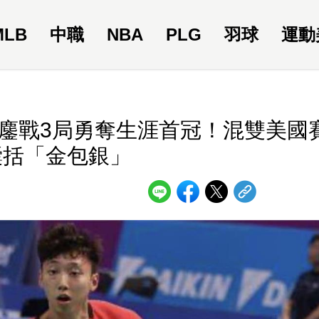
MLB
中職
NBA
PLG
羽球
運動
鏖戰3局勇奪生涯首冠！混雙美國
囊括「金包銀」