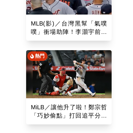
MLB(影)／台灣黑幫「氣噗
噗」衝場助陣！李灝宇前輩
遭觸身球「引爆大場面」
熱門
MiLB／讓他升了啦！鄭宗哲
「巧妙偷點」打回追平分助
隊以10比4大勝