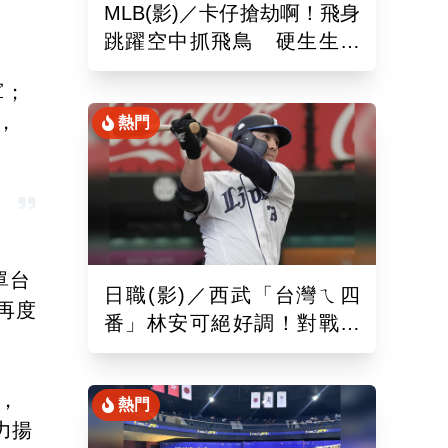
MLB(影)／卡仔搶劫啊！飛身
跳躍空中抓飛鳥 硬生生沒
收艾德曼追平砲
軍；
，
熱門
單台
日職(影)／西武「台灣ㄟ四
年再度
番」林安可絕好調！對戰軟
銀敲二壘長打連2場敲安
，
熱門
力揚