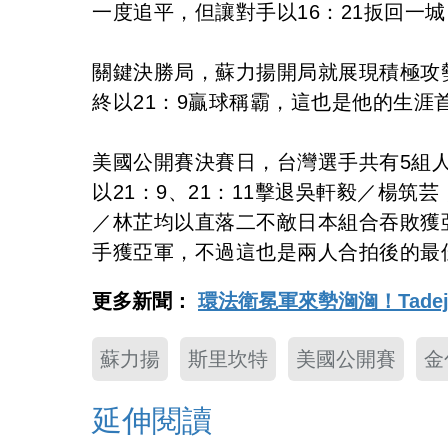
一度追平，但讓對手以16：21扳回一城
關鍵決勝局，蘇力揚開局就展現積極攻
終以21：9贏球稱霸，這也是他的生涯
美國公開賽決賽日，台灣選手共有5組
以21：9、21：11擊退吳軒毅／楊
／林芷均以直落二不敵日本組合吞敗獲
手獲亞軍，不過這也是兩人合拍後的最
更多新聞：
環法衛冕軍來勢洶洶！Tadej
蘇力揚
斯里坎特
美國公開賽
金
延伸閱讀