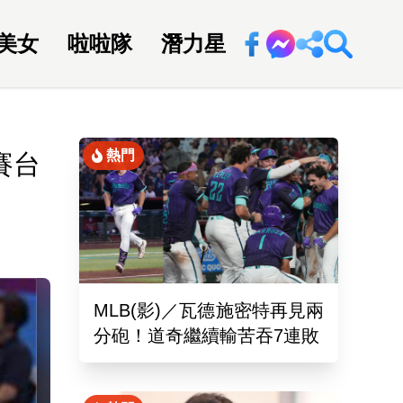
美女
啦啦隊
潛力星
回新聞網
熱門
賽台
MLB(影)／瓦德施密特再見兩
分砲！道奇繼續輸苦吞7連敗