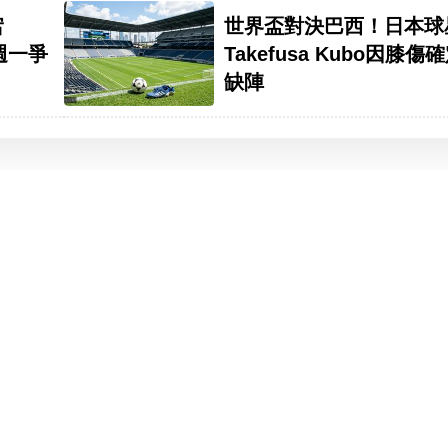
宕
世界盃對決巴西！日本球
d週一爭
Takefusa Kubo因膝傷
缺陣