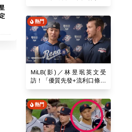
月26於新潟主場舉辦引退儀
星
式
確定
熱門
MiLB(影)／林昱珉英文受
訪！「優質先發+流利口條」
被讚爆 網：有Ray的感覺
熱門