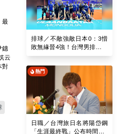
，最
排球／不敵強敵日本0：3惜
敗無緣晉4強！台灣男排亞洲
尹鏸
東區排球錦標賽續拚最佳名
筑云
次
本對
熱門
球
日職／台灣旅日名將陽岱鋼
「生涯最終戰」公布時間！9