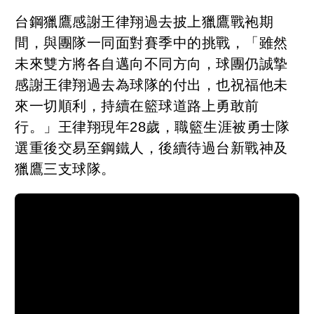
台鋼獵鷹感謝王律翔過去披上獵鷹戰袍期
間，與團隊一同面對賽季中的挑戰，「雖然
未來雙方將各自邁向不同方向，球團仍誠摯
感謝王律翔過去為球隊的付出，也祝福他未
來一切順利，持續在籃球道路上勇敢前
行。」王律翔現年28歲，職籃生涯被勇士隊
選重後交易至鋼鐵人，後續待過台新戰神及
獵鷹三支球隊。