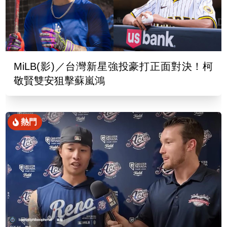
MiLB(影)／台灣新星強投豪打正面對決！柯
敬賢雙安狙擊蘇嵐鴻
熱門