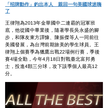
「招牌動作」釣出本人 親回一句美國球迷嗨
了
王律翔為2013年金華國中二連霸的冠軍班
底，他從國中畢業後，隨著學長吳永盛的腳
步，和隊友東方譯慷、陳振傑等人一同前往
美國發展，為台灣前期旅美的學生球員。王
律翔上個賽季為獵鷹出戰22場例行賽，季後
賽4場全勤，今年4月18日對戰臺北富邦勇
士，投進4顆三分球，攻下該季個人最高12
分。