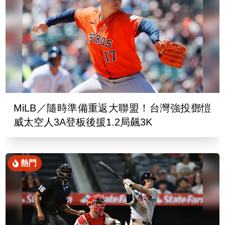
MiLB／隨時準備重返大聯盟！台灣強投鄧愷
威太空人3A登板後援1.2局飆3K
熱門