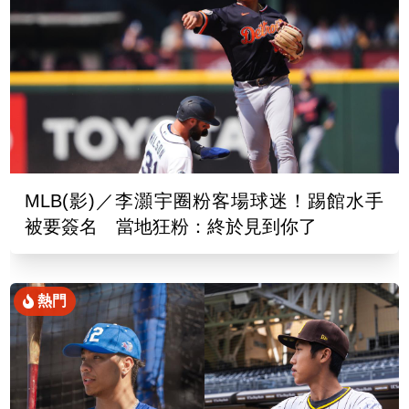
MLB(影)／李灝宇圈粉客場球迷！踢館水手
被要簽名 當地狂粉：終於見到你了
熱門