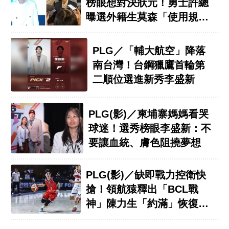
榜眼想對決狀元！勇士許總
曝選外籍生莫森「使用規
劃」
PLG／「輔大航空」降落
南台灣！台鋼獵鷹首輪第
二順位選進新秀李盛新
PLG(影)／柬埔寨媽媽看哭
球迷！選秀榜眼李盛新：不
要讓血統、膚色阻撓夢想
PLG(影)／缺即戰力控衛快
搶！領航猿釋出「BCL戰
神」陳力生「約滿」恢復自
由身