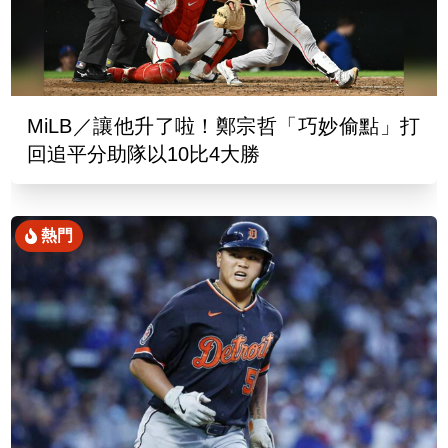
MiLB／讓他升了啦！鄭宗哲「巧妙偷點」打
回追平分助隊以10比4大勝
熱門