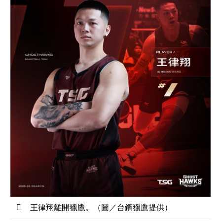
王律翔離開獵鷹。（圖／台鋼獵鷹提供）