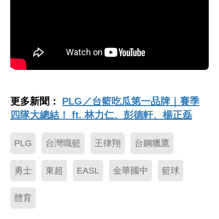
更多新聞：
PLG／台籃吃瓜第一品牌｜賽季
四隊大總結！ ft. 林力仁、彭德軒、楊正磊
PLG
台灣職籃
王律翔
台鋼獵鷹
勇士
東超
EASL
金華國中
籃球
體育