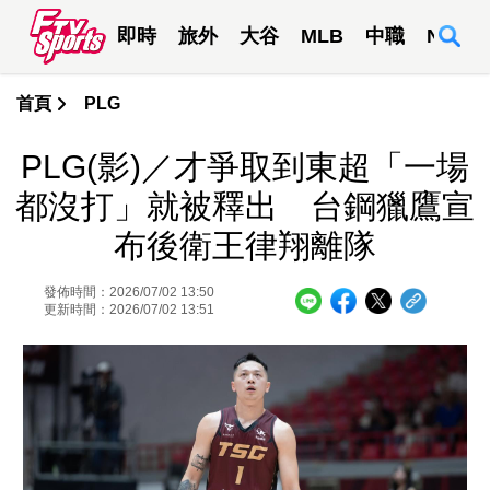
即時
旅外
大谷
MLB
中職
NBA
首頁
PLG
PLG(影)／才爭取到東超「一場
都沒打」就被釋出 台鋼獵鷹宣
布後衛王律翔離隊
發佈時間：2026/07/02 13:50
更新時間：2026/07/02 13:51