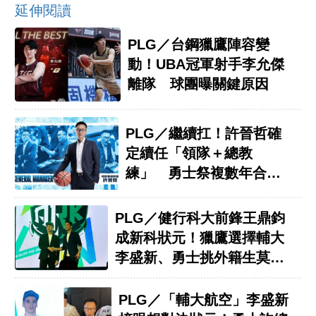
延伸閱讀
PLG／台鋼獵鷹陣容變
動！UBA冠軍射手李允傑
離隊 球團曝關鍵原因
PLG／繼續扛！許晉哲確
定續任「領隊＋總教
練」 勇士祭複數年合約
留人
PLG／健行科大前鋒王鼎鈞
成新科狀元！獵鷹選擇輔大
李盛新、勇士挑外籍生莫森
成探花
PLG／「輔大航空」李盛新