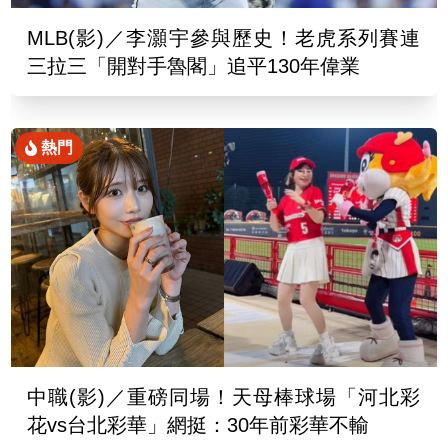
MLB(影)／李灝宇參與歷史！老虎系列賽連
三拉三「開對手魯閣」追平130年偉業
熱門
中職(影)／重磅同場！天母棒球場「河北彩
花vs台北彩華」網挺：30年前彩華不輸