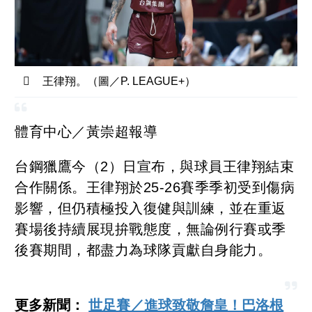
王律翔。（圖／P. LEAGUE+）
體育中心／黃崇超報導
台鋼獵鷹今（2）日宣布，與球員王律翔結束
合作關係。王律翔於25-26賽季季初受到傷病
影響，但仍積極投入復健與訓練，並在重返
賽場後持續展現拚戰態度，無論例行賽或季
後賽期間，都盡力為球隊貢獻自身能力。
更多新聞：
世足賽／進球致敬詹皇！巴洛根