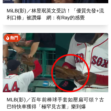
MiLB(影)／林昱珉英文受訪！「優質先發+流
利口條」被讚爆 網：有Ray的感覺
熱門
MLB(影)／百年前棒球手套如壓扁可頌？古
巴特快車獲得「極罕見古董」樂到爆