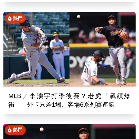
熱門
MLB／李灝宇打季後賽？老虎「戰績爆
衝」 外卡只差1場、客場6系列賽連勝
熱門