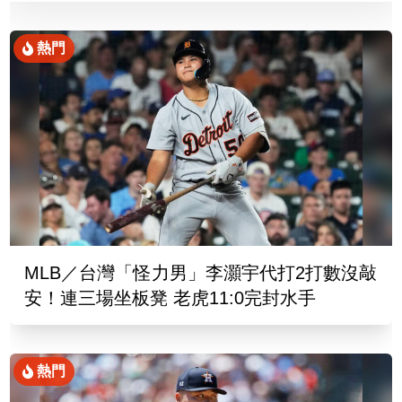
熱門
MLB／台灣「怪力男」李灝宇代打2打數沒敲
安！連三場坐板凳 老虎11:0完封水手
熱門