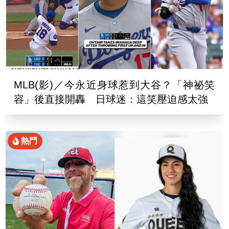
MLB(影)／今永近身球惹到大谷？「神祕笑
容」後直接開轟 日球迷：這笑壓迫感太強
熱門