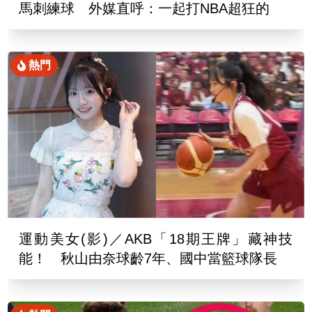
馬刺練球 外媒直呼：一起打NBA超狂的
熱門
運動美女(影)／AKB「18期王牌」藏神技
能！ 秋山由奈球齡7年、國中當籃球隊長