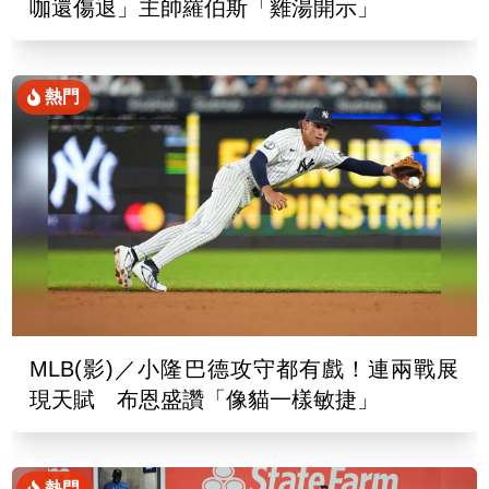
咖還傷退」主帥羅伯斯「雞湯開示」
熱門
MLB(影)／小隆巴德攻守都有戲！連兩戰展
現天賦 布恩盛讚「像貓一樣敏捷」
熱門