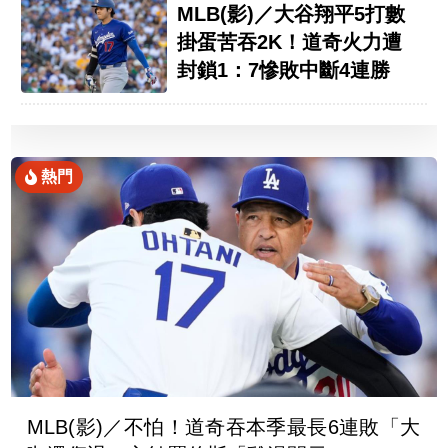
MLB(影)／大谷翔平5打數
掛蛋苦吞2K！道奇火力遭
封鎖1：7慘敗中斷4連勝
熱門
MLB(影)／不怕！道奇吞本季最長6連敗「大