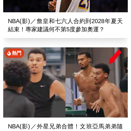
NBA(影)／詹皇和七六人合約到2028年夏天
結束！專家建議何不第5度參加奧運？
熱門
NBA(影)／外星兄弟合體！文班亞馬弟弟隨