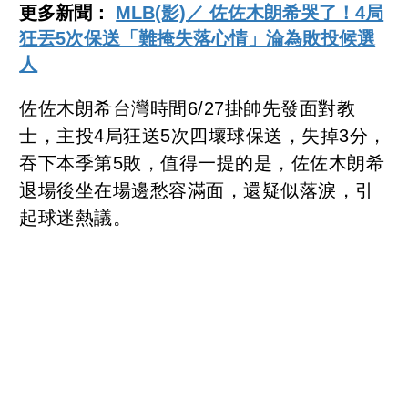
更多新聞：
MLB(影)／ 佐佐木朗希哭了！4局
狂丟5次保送「難掩失落心情」淪為敗投候選
人
佐佐木朗希台灣時間6/27掛帥先發面對教
士，主投4局狂送5次四壞球保送，失掉3分，
吞下本季第5敗，值得一提的是，佐佐木朗希
退場後坐在場邊愁容滿面，還疑似落淚，引
起球迷熱議。