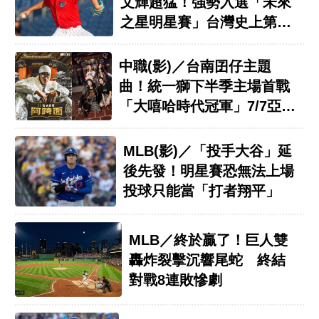
文輝超猛！強勢入選「未來
之星明星賽」台灣史上第15
人
中職(影)／台南囝仔主題
曲！統一獅下半季主場首戰
「大嘻哈時代冠軍」7/7亞太
開唱
MLB(影)／「投手大谷」延
後先發！明星賽恐無法上場
投球只能當「打者翔平」
MLB／終於贏了！巨人雙
轟炸裂擊沉響尾蛇 終結
對戰8連敗慘劇