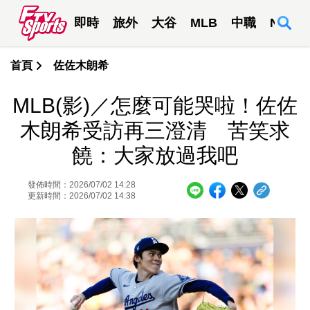
即時
旅外
大谷
MLB
中職
NBA
首頁
佐佐木朗希
MLB(影)／怎麼可能哭啦！佐佐
木朗希受訪再三澄清 苦笑求
饒：大家放過我吧
發佈時間：2026/07/02 14:28
更新時間：2026/07/02 14:38