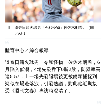
道奇日籍火球男「令和怪物」佐佐木朗希。（圖
／AP）
體育中心／綜合報導
道奇日籍火球男「令和怪物」佐佐木朗希，6
月陷入低潮，4場先發吞下0勝2敗，防禦率高
達5.57，上一場先發退場後更被鏡頭捕捉到
疑似在場邊落淚，引發熱議，對此他近期接
受《週刊文春》專訪時澄清了。