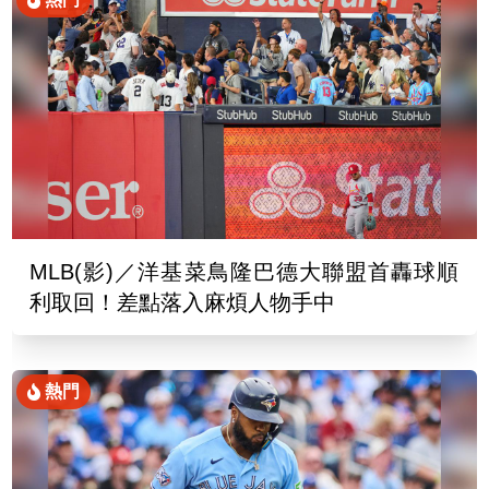
MLB(影)／洋基菜鳥隆巴德大聯盟首轟球順
利取回！差點落入麻煩人物手中
熱門