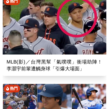
熱門
MLB(影)／台灣黑幫「氣噗噗」衝場助陣！
李灝宇前輩遭觸身球「引爆大場面」
熱門