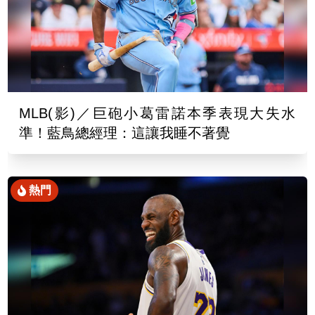
MLB(影)／巨砲小葛雷諾本季表現大失水
準！藍鳥總經理：這讓我睡不著覺
熱門