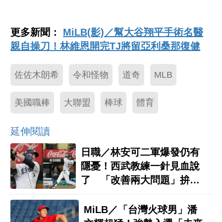
更多新聞：
MiLB(影)／幫大谷翔平手術名醫
親自操刀！林維恩開完TJ將留亞利桑那復健
佐佐木朗希
令和怪物
道奇
MLB
美國職棒
大聯盟
棒球
體育
延伸閱讀
日職／林安可二軍爆發仍有
隱憂！西武教練一針見血說
了 「改善兩大問題」拚站
穩一軍
MiLB／「台灣火球男」潘