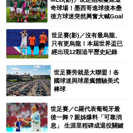
奇球場！墨西哥進球後本壘
後方球迷突然興奮大喊Goal
世足賽(影)／沒有最烏龍、
只有更烏龍！本屆世界盃已
經出現12顆追平歷史紀錄
世足賽旁就是大聯盟！各
國球迷與球星瘋體驗美式
棒球
世足賽／C羅代表葡萄牙最
後一舞？親姊爆料「可靠消
息」 生涯里程碑成退役關鍵