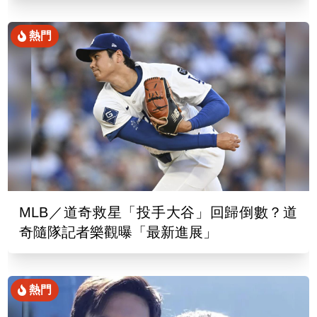
熱門
MLB／道奇救星「投手大谷」回歸倒數？道
奇隨隊記者樂觀曝「最新進展」
熱門