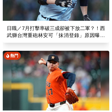
日職／7月打擊率破三成卻被下放二軍？！西
武獅台灣重砲林安可「抹消登錄」原因曝光
了
熱門