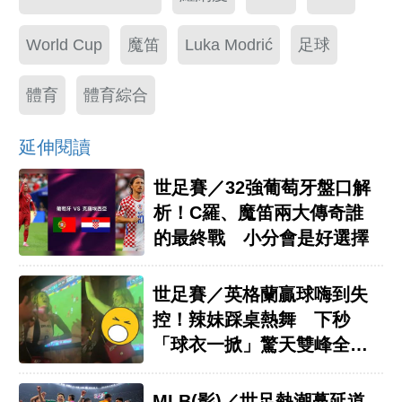
World Cup
魔笛
Luka Modrić
足球
體育
體育綜合
延伸閱讀
世足賽／32強葡萄牙盤口解
析！C羅、魔笛兩大傳奇誰
的最終戰 小分會是好選擇
世足賽／英格蘭贏球嗨到失
控！辣妹踩桌熱舞 下秒
「球衣一掀」驚天雙峰全看
光
MLB(影)／世足熱潮蔓延道