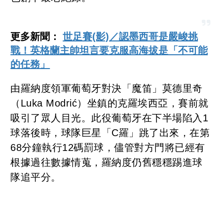
更多新聞：
世足賽(影)／認墨西哥是嚴峻挑
戰！英格蘭主帥坦言要克服高海拔是「不可能
的任務」
由羅納度領軍葡萄牙對決「魔笛」莫德里奇
（Luka Modrić）坐鎮的克羅埃西亞，賽前就
吸引了眾人目光。此役葡萄牙在下半場陷入1
球落後時，球隊巨星「C羅」跳了出來，在第
68分鐘執行12碼罰球，儘管對方門將已經有
根據過往數據情蒐，羅納度仍舊穩穩踢進球
隊追平分。