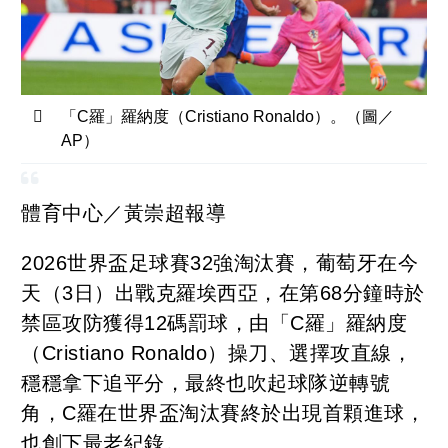
「C羅」羅納度（Cristiano Ronaldo）。（圖／
AP）
體育中心／黃崇超報導
2026世界盃足球賽32強淘汰賽，葡萄牙在今
天（3日）出戰克羅埃西亞，在第68分鐘時於
禁區攻防獲得12碼罰球，由「C羅」羅納度
（Cristiano Ronaldo）操刀、選擇攻直線，
穩穩拿下追平分，最終也吹起球隊逆轉號
角，C羅在世界盃淘汰賽終於出現首顆進球，
也創下最老紀錄。