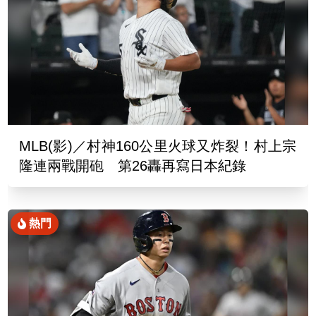
MLB(影)／村神160公里火球又炸裂！村上宗
隆連兩戰開砲 第26轟再寫日本紀錄
熱門