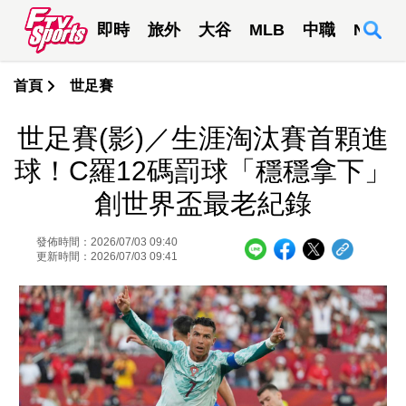
即時
旅外
大谷
MLB
中職
NBA
首頁
世足賽
世足賽(影)／生涯淘汰賽首顆進
球！C羅12碼罰球「穩穩拿下」
創世界盃最老紀錄
發佈時間：2026/07/03 09:40
更新時間：2026/07/03 09:41