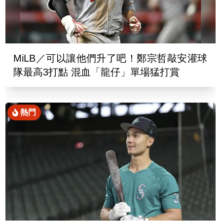
MiLB／可以讓他們升了吧！鄭宗哲敲安灌球
隊最高3打點 混血「龍仔」單場猛打賞
熱門