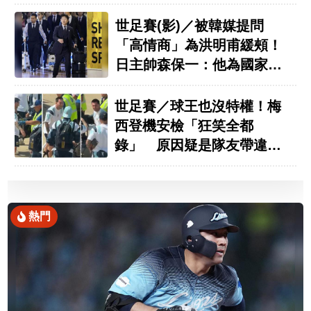
世足賽(影)／被韓媒提問
「高情商」為洪明甫緩頰！
日主帥森保一：他為國家拚
盡全力
世足賽／球王也沒特權！梅
西登機安檢「狂笑全都
錄」 原因疑是隊友帶違禁
品遭沒收
熱門