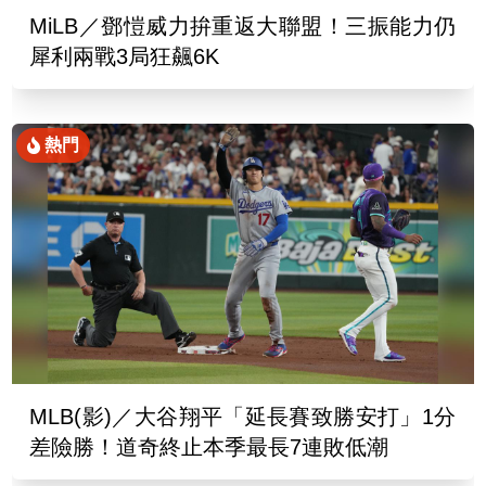
MiLB／鄧愷威力拚重返大聯盟！三振能力仍
犀利兩戰3局狂飆6K
熱門
MLB(影)／大谷翔平「延長賽致勝安打」1分
差險勝！道奇終止本季最長7連敗低潮