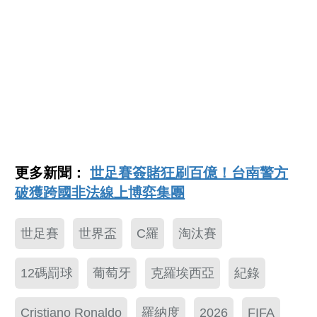
更多新聞：
世足賽簽賭狂刷百億！台南警方
破獲跨國非法線上博弈集團
世足賽
世界盃
C羅
淘汰賽
12碼罰球
葡萄牙
克羅埃西亞
紀錄
Cristiano Ronaldo
羅納度
2026
FIFA