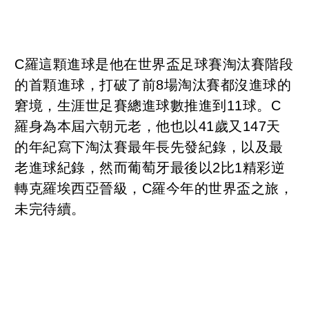
C羅這顆進球是他在世界盃足球賽淘汰賽階段
的首顆進球，打破了前8場淘汰賽都沒進球的
窘境，生涯世足賽總進球數推進到11球。C
羅身為本屆六朝元老，他也以41歲又147天
的年紀寫下淘汰賽最年長先發紀錄，以及最
老進球紀錄，然而葡萄牙最後以2比1精彩逆
轉克羅埃西亞晉級，C羅今年的世界盃之旅，
未完待續。