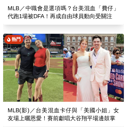
MLB／中職會是選項嗎？台美混血「費仔」
代跑1場被DFA！再成自由球員動向受關注
熱門
MLB(影)／台美混血卡仔與「美國小姐」女
友場上曬恩愛！賽前獻唱大谷翔平場邊鼓掌