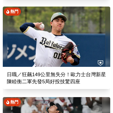
熱門
日職／狂飆149公里無失分！歐力士台灣新星
陳睦衡二軍先發5局好投技驚四座
熱門