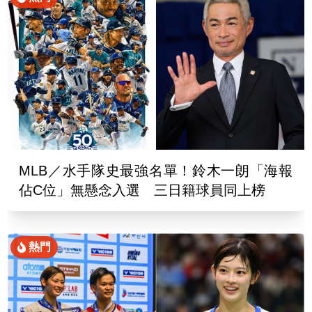
MLB／水手隊史最強名單！鈴木一朗「海報
佔C位」無懸念入選 三日籍球員同上榜
熱門