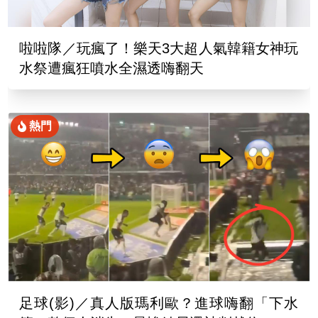
啦啦隊／玩瘋了！樂天3大超人氣韓籍女神玩
水祭遭瘋狂噴水全濕透嗨翻天
熱門
足球(影)／真人版瑪利歐？進球嗨翻「下水