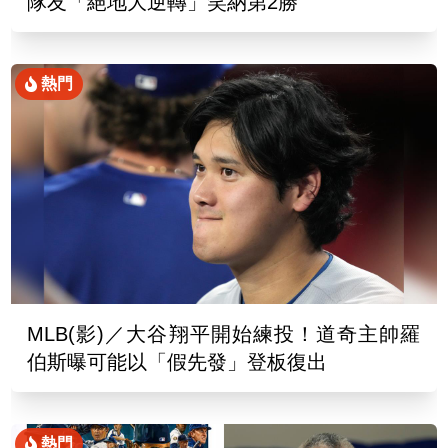
隊友「絕地大逆轉」笑納第2勝
熱門
MLB(影)／大谷翔平開始練投！道奇主帥羅
伯斯曝可能以「假先發」登板復出
熱門