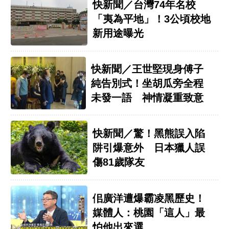
快新聞／台灣74年名校
「夷為平地」！3公頃校地
新用途曝光
快新聞／王世堅現身傅子
純告別式！坐胡瓜旁全程
未發一語 神情凝重致意
快新聞／驚！黑熊誤入陷
阱引爆意外 日本獵人誤
傷81歲隊友
佀廣洋遭爆霸凌黑歷史！
媒體人：桃園「這人」最
怕他出來選