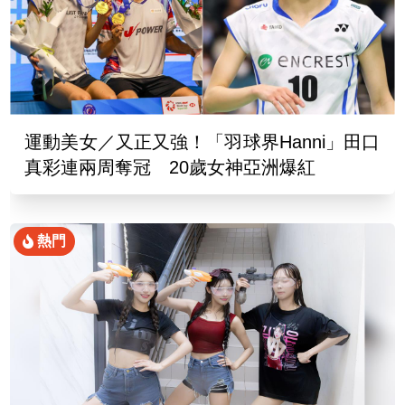
運動美女／又正又強！「羽球界Hanni」田口
真彩連兩周奪冠 20歲女神亞洲爆紅
熱門