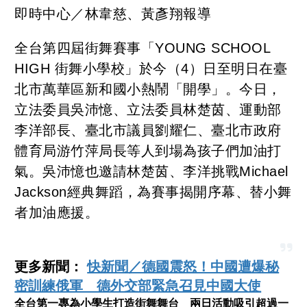
即時中心／林韋慈、黃彥翔報導
全台第四屆街舞賽事「YOUNG SCHOOL
HIGH 街舞小學校」於今（4）日至明日在臺
北市萬華區新和國小熱鬧「開學」。今日，
立法委員吳沛憶、立法委員林楚茵、運動部
李洋部長、臺北市議員劉耀仁、臺北市政府
體育局游竹萍局長等人到場為孩子們加油打
氣。吳沛憶也邀請林楚茵、李洋挑戰Michael
Jackson經典舞蹈，為賽事揭開序幕、替小舞
者加油應援。
更多新聞：
快新聞／德國震怒！中國遭爆秘
密訓練俄軍 德外交部緊急召見中國大使
全台第一專為小學生打造街舞舞台 兩日活動吸引超過一