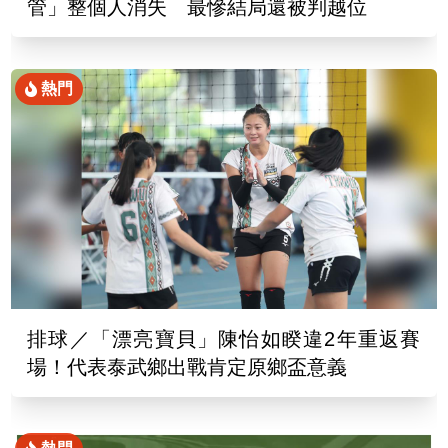
管」整個人消失 最慘結局還被判越位
熱門
排球／「漂亮寶貝」陳怡如睽違2年重返賽
場！代表泰武鄉出戰肯定原鄉盃意義