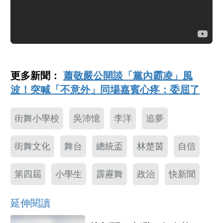
更多新聞：
蕭敬嚴公開談「黨內霸凌」風
波！突喊「不意外」同場嘉賓心疼：委屈了
街舞小學校
吳沛憶
李洋
追夢
街舞文化
舞台
總統盃
林楚茵
自信
第四屆
小學生
霹靂舞
政治
快新聞
延伸閱讀