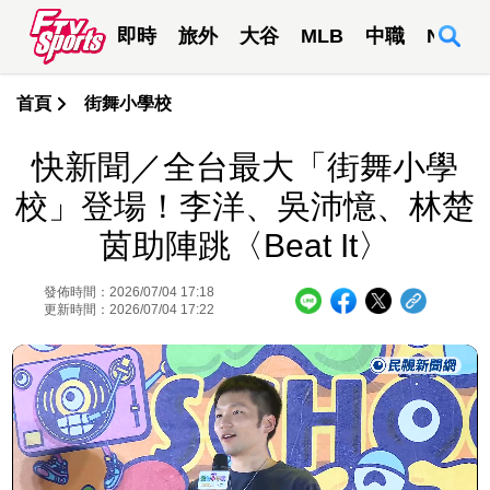
即時
旅外
大谷
MLB
中職
NBA
首頁
街舞小學校
快新聞／全台最大「街舞小學
校」登場！李洋、吳沛憶、林楚
茵助陣跳〈Beat It〉
發佈時間：2026/07/04 17:18
更新時間：2026/07/04 17:22