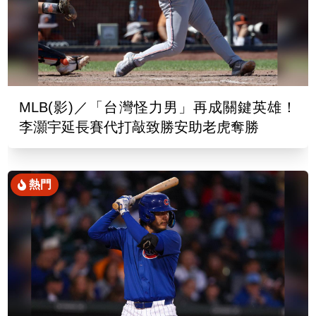
MLB(影)／「台灣怪力男」再成關鍵英雄！
李灝宇延長賽代打敲致勝安助老虎奪勝
熱門