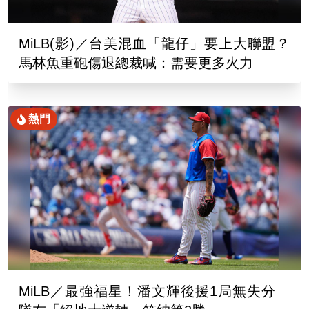
MiLB(影)／台美混血「龍仔」要上大聯盟？
馬林魚重砲傷退總裁喊：需要更多火力
熱門
MiLB／最強福星！潘文輝後援1局無失分