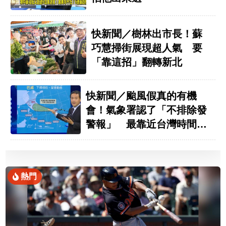
快新聞／樹林出市長！蘇
巧慧掃街展現超人氣 要
「靠這招」翻轉新北
快新聞／颱風假真的有機
會！氣象署認了「不排除發
警報」 最靠近台灣時間曝
光
熱門