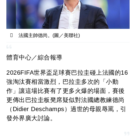
法國主帥德尚。(圖／美聯社)
體育中心／綜合報導
2026FIFA世界盃足球賽巴拉圭碰上法國的16
強淘汰賽相當激烈，巴拉圭多次的「小動
作」讓這場比賽有了更多火爆的場面，賽後
更傳出巴拉圭板凳席疑似對法國總教練德尚
（Didier Deschamps）過世的母親辱罵，引
發外界廣大討論。