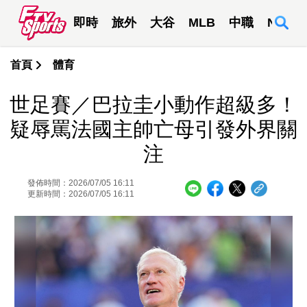
即時
旅外
大谷
MLB
中職
NBA
首頁
體育
世足賽／巴拉圭小動作超級多！
疑辱罵法國主帥亡母引發外界關
注
發佈時間：2026/07/05 16:11
更新時間：2026/07/05 16:11