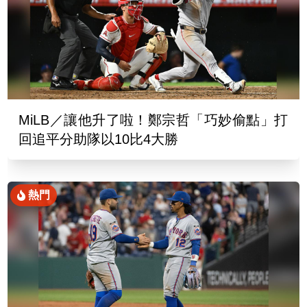
MiLB／讓他升了啦！鄭宗哲「巧妙偷點」打
回追平分助隊以10比4大勝
熱門