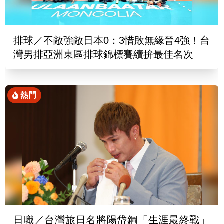
排球／不敵強敵日本0：3惜敗無緣晉4強！台
灣男排亞洲東區排球錦標賽續拚最佳名次
熱門
日職／台灣旅日名將陽岱鋼「生涯最終戰」