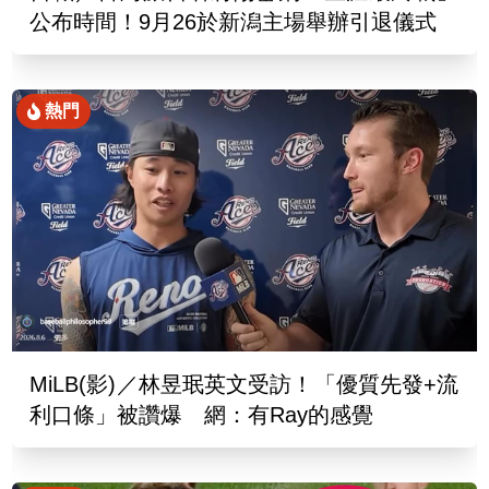
公布時間！9月26於新潟主場舉辦引退儀式
熱門
MiLB(影)／林昱珉英文受訪！「優質先發+流
利口條」被讚爆 網：有Ray的感覺