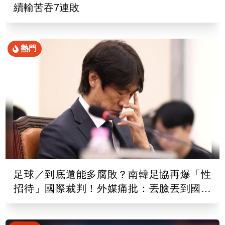
續輸苦吞7連敗
熱門
足球／到底還能多腐敗？南韓足協再爆「性
招待」國際裁判！外媒痛批：丟臉丟到國外
去