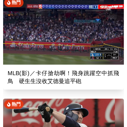
熱門
MLB(影)／卡仔搶劫啊！飛身跳躍空中抓飛
鳥 硬生生沒收艾德曼追平砲
熱門