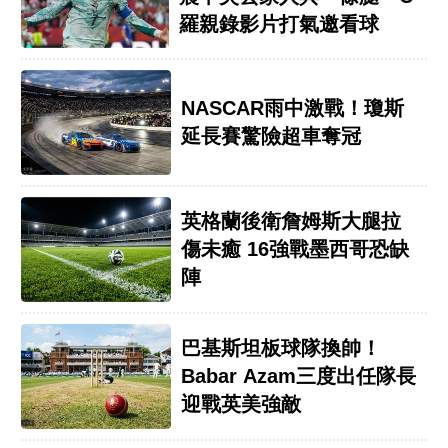
羅親錄影片打氣邀看球
NASCAR雨中激戰！瓊斯
延長賽驚險超車奪冠
英格蘭後衛詹姆斯大腿拉
傷未癒 16強戰墨西哥恐缺
陣
巴基斯坦板球隊換帥！
Babar Azam三度出任隊長
迎戰英美強敵