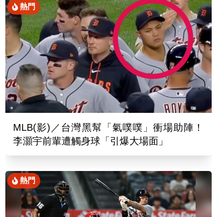
熱門
MLB(影)／台灣黑幫「氣噗噗」衝場助陣！
李灝宇前輩遭觸身球「引爆大場面」
熱門