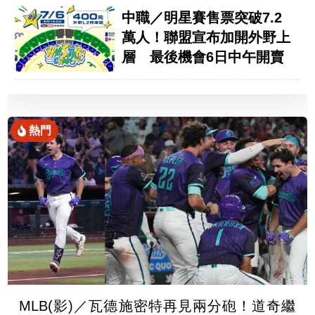
中職／明星賽售票突破7.2
萬人！聯盟宣布加開外野上
層 最後機會6日中午開賣
熱門
MLB(影)／瓦德施密特再見兩分砲！道奇繼