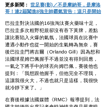
更多新聞：
世足賽(影)／不是摩納哥，是摩洛
哥！連2屆闖進8強主帥霸氣宣告：這只是開始
巴拉圭對決法國的16強淘汰賽火藥味十足，
巴拉圭多次粗野犯規卻沒有吞下黃牌，差點
讓比賽陷入火爆的氣氛，法國球員在比賽中
遭遇小動作也從一開始的生氣轉為無奈，賽
後巴拉圭門將吉爾（Orlando Gill）因為想和
法國球星姆巴佩握手不過並沒有得到回應，
一氣之下將手中的球丟向姆巴佩，賽後他也
提到：「我想跟他握手，但他完全不理我，
這讓我很火大，不過也就只是這樣，我很快
就冷靜下來了。」
在賽後根據法國媒體《RMC》報導提到，法
國主帥德尚出席記者會時神情哀傷且嚴肅暗