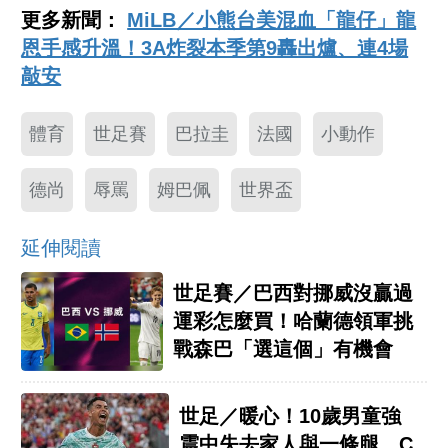
更多新聞：
MiLB／小熊台美混血「龍仔」龍
恩手感升溫！3A炸裂本季第9轟出爐、連4場
敲安
體育
世足賽
巴拉圭
法國
小動作
德尚
辱罵
姆巴佩
世界盃
延伸閱讀
世足賽／巴西對挪威沒贏過
運彩怎麼買！哈蘭德領軍挑
戰森巴「選這個」有機會
世足／暖心！10歲男童強
震中失去家人與一條腿 C