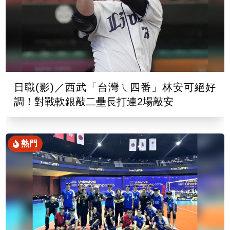
日職(影)／西武「台灣ㄟ四番」林安可絕好
調！對戰軟銀敲二壘長打連2場敲安
熱門