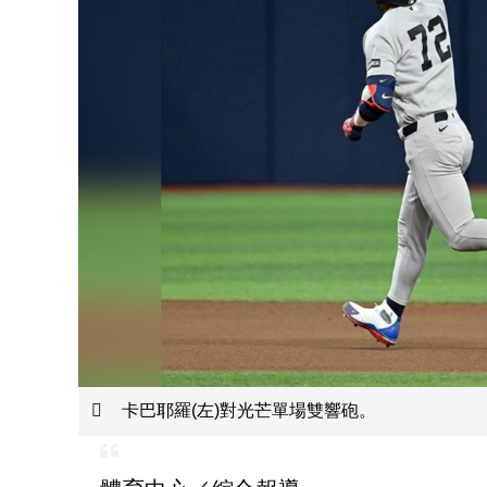
卡巴耶羅(左)對光芒單場雙響砲。