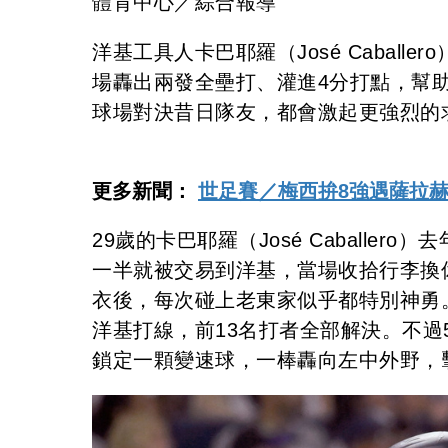
體育中心／綜合報導
洋基工具人卡巴耶羅（José Cabal
場轟出兩發全壘打、灌進4分打點，幫
球場對決昔日隊友，都會激起更強烈的
更多新聞：
世足賽／梅西拚8強遇薩拉赫
29歲的卡巴耶羅（José Caball
一半就被交易到洋基，當場收拾行李換
衣後，每次碰上老東家似乎都特別神勇。光芒
洋基打線，前13名打者全部解決。不
鎖定一顆變速球，一棒轟向左中外野，