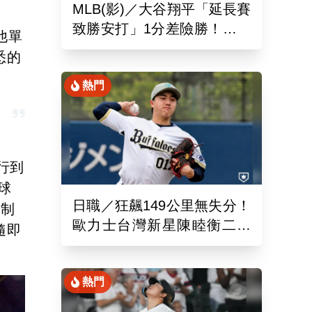
MLB(影)／大谷翔平「延長賽
致勝安打」1分差險勝！道奇
他單
終止本季最長7連敗低潮
悉的
熱門
進行到
球
日職／狂飆149公里無失分！
壓制
歐力士台灣新星陳睦衡二軍
隨即
先發5局好投技驚四座
熱門