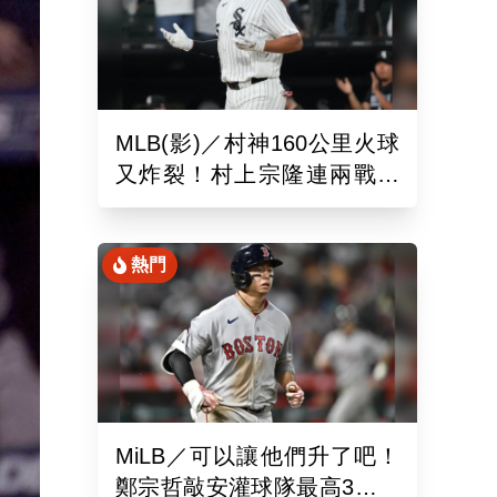
MLB(影)／村神160公里火球
又炸裂！村上宗隆連兩戰開
砲 第26轟再寫日本紀錄
熱門
MiLB／可以讓他們升了吧！
鄭宗哲敲安灌球隊最高3打點