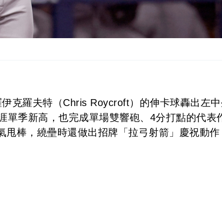
羅夫特（Chris Roycroft）的伸卡球轟出左
生涯單季新高，也完成單場雙響砲、4分打點的代表
氣甩棒，繞壘時還做出招牌「拉弓射箭」慶祝動作