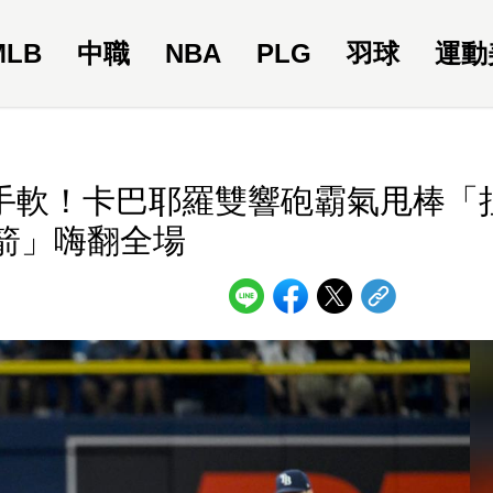
MLB
中職
NBA
PLG
羽球
運動
不手軟！卡巴耶羅雙響砲霸氣甩棒「
箭」嗨翻全場