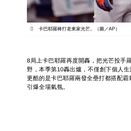
卡巴耶羅棒打老東家光芒。（圖／AP）
8局上卡巴耶羅再度開轟，把光芒投手羅伊克
野，本季第10轟出爐，不僅創下個人
更酷的是卡巴耶羅兩發全壘打都搭配霸
引爆全場氣氛。