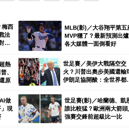
？梅西
MLB(影)／大谷翔平第五
戰法
MVP穩了？最新預測出
對決
各大媒體一面倒看好
世足賽／美伊大戰隔空交
畫超熱
火？川普出奧步美國還輸
川普、
伊朗足協開酸：全世界都
還原
慶祝
AI做
世足賽(影)／哈蘭德、凱
哥」現
誰比較猛？歐洲兩大箭頭
賽
強賽交鋒前超級比一比