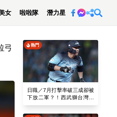
美女
啦啦隊
潛力星
回新聞網
熱門
拉弓
日職／7月打擊率破三成卻被
下放二軍？！西武獅台灣重
砲林安可「抹消登錄」原因
曝光了