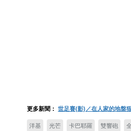
更多新聞：
世足賽(影)／在人家的地
洋基
光芒
卡巴耶羅
雙響砲