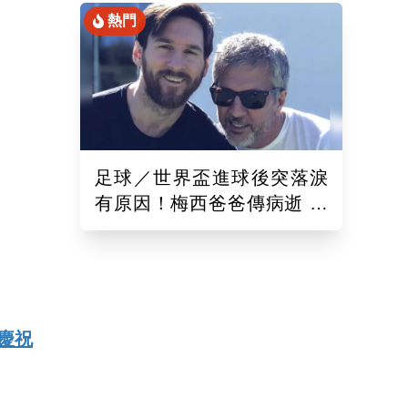
熱門
足球／世界盃進球後突落淚
有原因！梅西爸爸傳病逝 為
人低調曾是「王牌經紀人」
慶祝