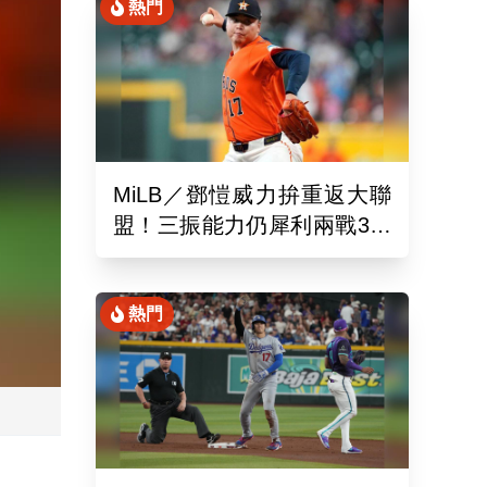
熱門
MiLB／鄧愷威力拚重返大聯
盟！三振能力仍犀利兩戰3局
狂飆6K
熱門