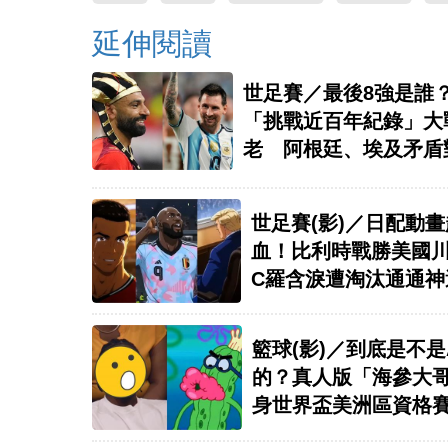
延伸閱讀
世足賽／最後8強是誰
「挑戰近百年紀錄」大
老 阿根廷、埃及矛盾
前瞻
世足賽(影)／日配動
血！比利時戰勝美國
C羅含淚遭淘汰通通神
籃球(影)／到底是不是
的？真人版「海參大
身世界盃美洲區資格