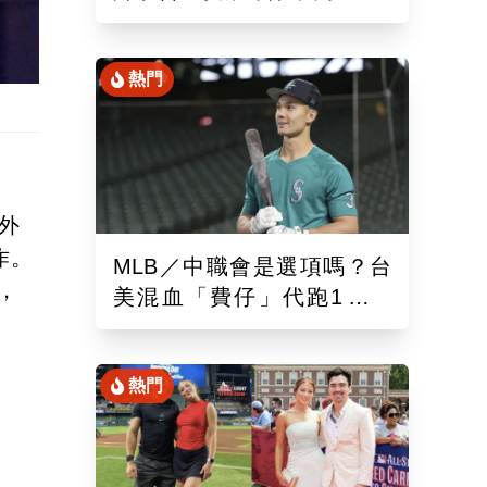
混血「龍仔」單場猛打賞
熱門
中外
作。
MLB／中職會是選項嗎？台
，
美混血「費仔」代跑1場被
DFA！再成自由球員動向受
關注
熱門