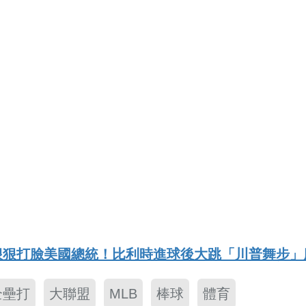
盤狠狠打臉美國總統！比利時進球後大跳「川普舞步」
全壘打
大聯盟
MLB
棒球
體育