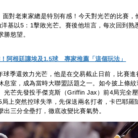
lero）面對老東家總是特別有感！今天對光芒的比賽，
助洋基以5：1擊敗光芒。賽後他坦言，每次回到熟
求勝慾望。
！阿根廷讓埃及1.5球 專家推薦「這個玩法」
ero）去年球季還效力光芒，他是在交易截止日前，比賽
休息室，成為當時大聯盟話題之一。如今披上條紋
先發投手傑克斯（Griffin Jax）前4局完全
過5局上突然控球失準，先保送兩名打者，卡巴耶羅
擊出三分全壘打，徹底改變比賽氣勢。