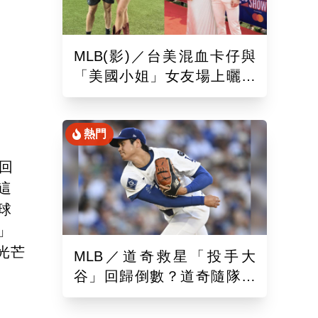
MLB(影)／台美混血卡仔與
「美國小姐」女友場上曬恩
愛！賽前獻唱大谷翔平場邊
鼓掌
熱門
回
這
球
」
光芒
MLB／道奇救星「投手大
谷」回歸倒數？道奇隨隊記
者樂觀曝「最新進展」