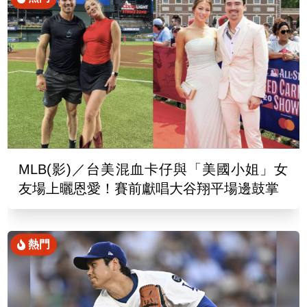
MLB(影)／台美混血卡仔與「美國小姐」女
友場上曬恩愛！賽前獻唱大谷翔平場邊鼓掌
熱門