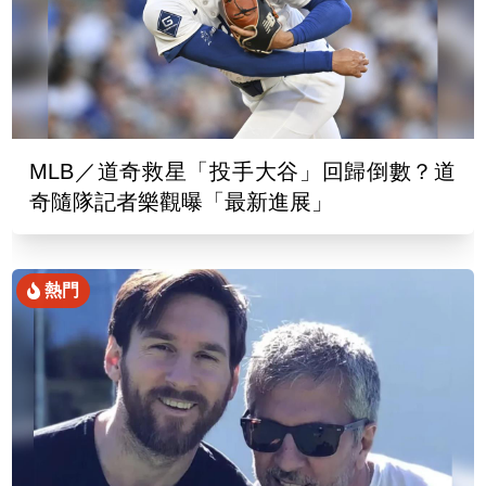
MLB／道奇救星「投手大谷」回歸倒數？道
奇隨隊記者樂觀曝「最新進展」
熱門