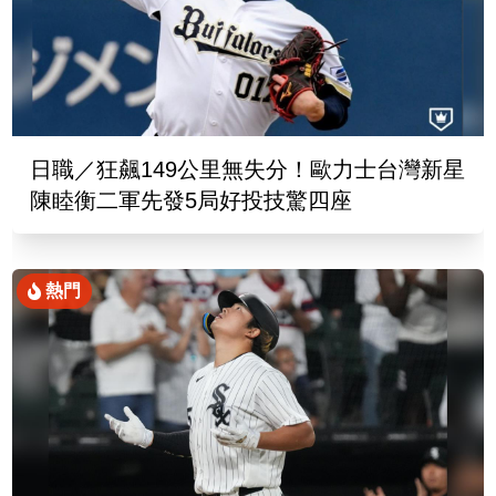
日職／狂飆149公里無失分！歐力士台灣新星
陳睦衡二軍先發5局好投技驚四座
熱門