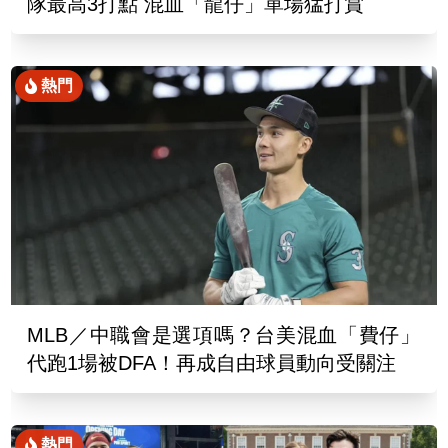
隊最高3打點 混血「龍仔」單場猛打賞
熱門
MLB／中職會是選項嗎？台美混血「費仔」
代跑1場被DFA！再成自由球員動向受關注
熱門