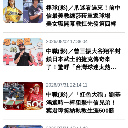
棒球(影)／爪迷看過來！前中
信最美教練莎菈重返球場
美女職開幕戰扛先發第四棒
2026/08/02 17:38:04
中職(影)／曾三振大谷翔平封
鎖日本武士的捷克傳奇來
了！驚呼「台灣球迷太熱
情」
2026/07/31 22:14:11
中職(影)／「紅色大砲」劉基
鴻適時一棒狙擊中信兄弟！
葉君璋笑納執教生涯500勝