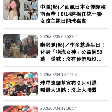
中職(影)／仙氣日本女優降臨
南台灣！8/14將擔任統一獅
女孩主題日開球嘉賓
2026/08/05 09:52:02
啦啦隊(影)／李多慧過生日！
化身「物流女神」公益砸50
萬 暖喊：沒有你們就沒有
我
2026/08/04 18:17:53
球星陳鏞基宣布９月引退
喊最大遺憾：沒上大聯盟
2026/08/04 17:36:54