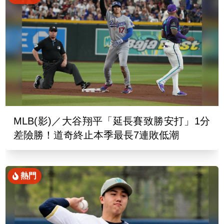
MLB(影)／大谷翔平「延長賽致勝安打」1分
差險勝！道奇終止本季最長7連敗低潮
熱門