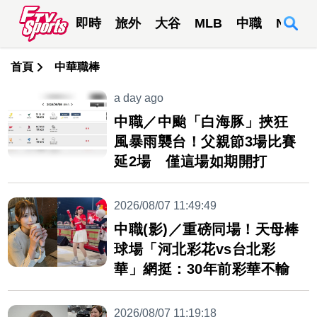
即時
旅外
大谷
MLB
中職
NBA
首頁
中華職棒
a day ago
中職／中颱「白海豚」挾狂
風暴雨襲台！父親節3場比賽
延2場 僅這場如期開打
2026/08/07 11:49:49
中職(影)／重磅同場！天母棒
球場「河北彩花vs台北彩
華」網挺：30年前彩華不輸
2026/08/07 11:19:18