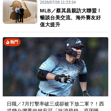
2026/07/28 11:23:34
MLB／蔡其昌親訪大聯盟！
暢談台美交流、海外賽友好
值大提升
熱門
日職／7月打擊率破三成卻被下放二軍？！西
武獅台灣重砲林安可「抹消登錄」原因曝光