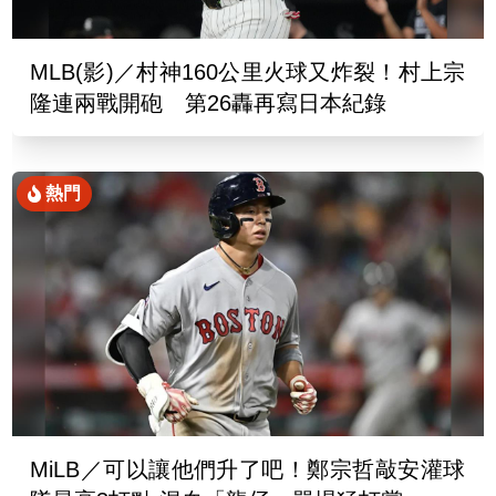
MLB(影)／村神160公里火球又炸裂！村上宗
隆連兩戰開砲 第26轟再寫日本紀錄
熱門
MiLB／可以讓他們升了吧！鄭宗哲敲安灌球