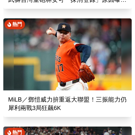
了
熱門
MiLB／鄧愷威力拚重返大聯盟！三振能力仍
犀利兩戰3局狂飆6K
熱門