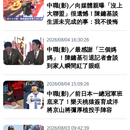
中職(影)／向媒體親曝「沒上
大聯盟」很遺憾！陳鏞基談
生涯未完成的事：我不後悔
2026/08/04 16:30:26
中職(影)／最感謝「三個媽
媽」！陳鏞基引退記者會談
到家人瞬間紅了眼眶
2026/08/04 15:09:26
中職(影)／前日本一總冠軍班
底來了！樂天桃猿簽育成洋
將京山將彌厚植投手陣容
2026/08/03 09:42:39