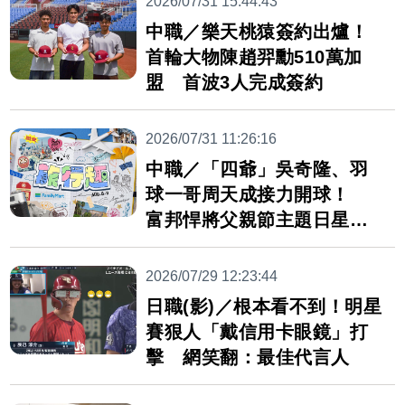
2026/07/31 15:44:43
中職／樂天桃猿簽約出爐！
首輪大物陳趙羿勳510萬加
盟 首波3人完成簽約
2026/07/31 11:26:16
中職／「四爺」吳奇隆、羽
球一哥周天成接力開球！
富邦悍將父親節主題日星光
爆棚
2026/07/29 12:23:44
日職(影)／根本看不到！明星
賽狠人「戴信用卡眼鏡」打
擊 網笑翻：最佳代言人