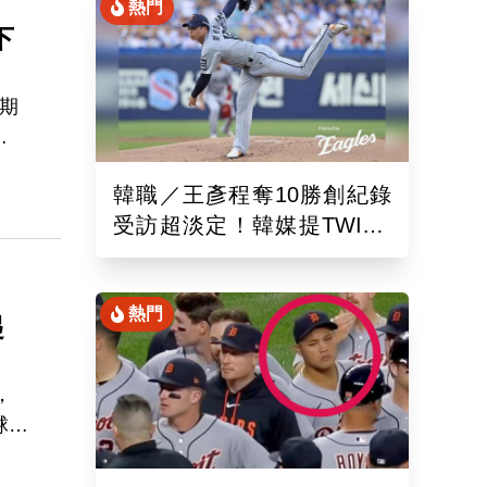
熱門
下
期
他永
韓職／王彥程奪10勝創紀錄
受訪超淡定！韓媒提TWICE
娜璉笑開懷網友全笑翻
熱門
起
，
球
是紫
最近