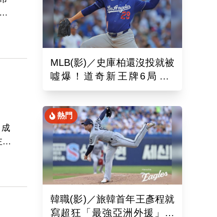
券
交
，並
制
MLB(影)／史庫柏還沒投就被
噓爆！道奇新王牌6局失2
分 交易後首秀吞第六敗
熱門
，成
一左一
出
亟需
佔了
韓職(影)／旅韓首年王彥程就
寫超狂「最強亞洲外援」紀