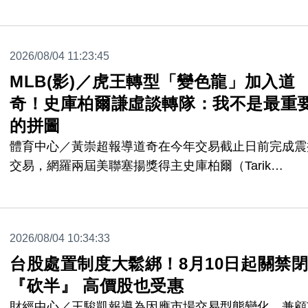
在節目中爆料，為什麼詹皇和AD很少一起訓練的原因
2026/08/04 11:23:45
MLB(影)／虎王轉型「變色龍」加入道
奇！史庫柏爾謙虛談轉隊：我不是最重
的拼圖
體育中心／黃崇超報導道奇在今年交易截止日前完成震
交易，網羅兩屆美聯塞揚獎得主史庫柏爾（Tarik
Skubal），這筆交易的話題熱度幾乎蓋過了道奇當時
紅襪橫掃的失落，而史庫柏爾首次穿上道奇球衣、與新
友及教練見面的畫面，也成為眾人關注焦點。史庫柏爾
2026/08/04 10:34:33
將在台灣時間明天（5日）迎來道奇初登板對決小熊，
台股處置制度大鬆綁！8月10日起關禁
「前虎王」轉隊心態時淡化了自己對球隊的重要性，不
把自己視為道奇挑戰三連霸的關鍵人物，謙虛要
『砍半』 高價股也受惠
財經中心／王駿凱報導為因應市場交易型態變化，兼顧