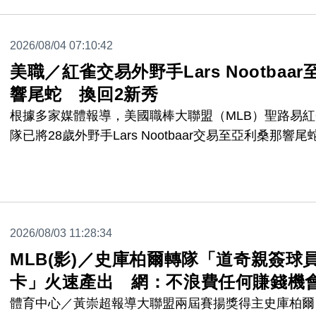
（Giancarlo Stanton）等主力仍在傷兵名單期間，提
隊進攻火力，為季後賽卡位增添戰力。
2026/08/04 07:10:42
美職／紅雀交易外野手Lars Nootbaar
響尾蛇 換回2新秀
根據多家媒體報導，美國職棒大聯盟（MLB）聖路易紅
隊已將28歲外野手Lars Nootbaar交易至亞利桑那響尾
隊。紅雀隊預計將換回響尾蛇隊陣中排名第5的潛力右
Daniel Eagen與內野手Ruben Santana等三名球員。
2026/08/03 11:28:34
MLB(影)／史庫柏爾轉隊「道奇親簽球
卡」火速產出 網：不浪費任何賺錢機
體育中心／黃崇超報導大聯盟兩屆賽揚獎得主史庫柏爾