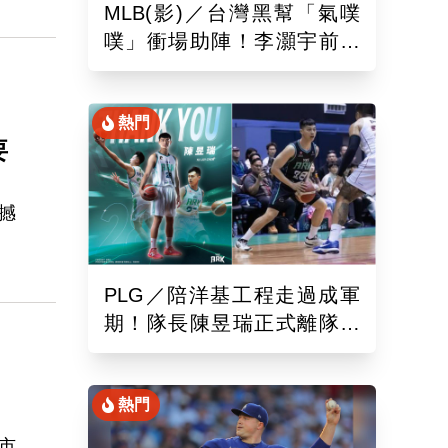
MLB(影)／台灣黑幫「氣噗
。
噗」衝場助陣！李灝宇前輩
遭觸身球「引爆大場面」
熱門
要
撼
遭到
PLG／陪洋基工程走過成軍
隊
期！隊長陳昱瑞正式離隊
即
球團：感謝全力付出與貢獻
不過
閉
願
熱門
市