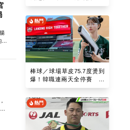
官
錄！6局飆7K奪單季第10勝
局
熱門
揚
的補
，
三
球
棒球／球場草皮75.7度燙到
挑
爆！韓職連兩天全停賽 工
作人員、球迷頻傳熱傷害
，
熱門
手拉
賈吉
頓