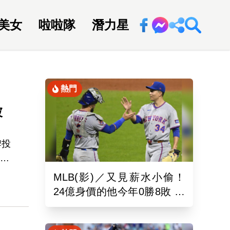
美女
啦啦隊
潛力星
回新聞網
熱門
被
牌投
隊的
MLB(影)／又見薪水小偷！
前隊
24億身價的他今年0勝8敗 幽
告
靈指叉只能從牛棚出發