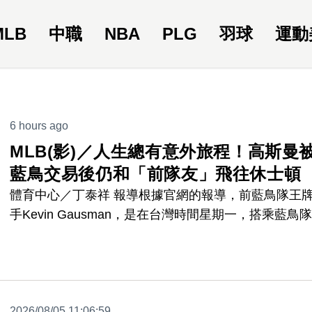
MLB
中職
NBA
PLG
羽球
運動
6 hours ago
MLB(影)／人生總有意外旅程！高斯曼
藍鳥交易後仍和「前隊友」飛往休士頓
體育中心／丁泰祥 報導根據官網的報導，前藍鳥隊王
手Kevin Gausman，是在台灣時間星期一，搭乘藍鳥
隊機時，接獲了他被交易到小熊隊的消息，因此，
Gausman在展開生涯新的一頁之前，還和突然變成「
友」的隊友們，一起飛往休士頓，多了幾個小時和大家
別的時間。
2026/08/05 11:06:59