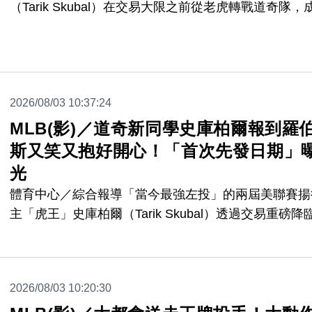
（Tarik Skubal）在交易大限之前從老虎轉戰道奇隊，
本季交易最火熱的話題人物，今天（3日）他隨即披上
隊球帽、衣服現身比賽場邊，就連史庫柏爾親筆簽名的
員卡也都做好了，廠商效率令網友驚嘆，「真的不浪費
何賺錢的機會。」
2026/08/03 10:37:24
MLB(影)／道奇新同學史庫柏爾報到羅
斯又笑又抱好開心！「首次先發日期」
光
體育中心／綜合報導「當今最強左投」的兩屆美聯賽揚
主「虎王」史庫柏爾（Tarik Skubal）透過交易重磅降
杉磯加盟道奇，今天就出現在道奇與紅襪的比賽場邊，
教練羅伯斯（Dave Roberts）也相當開心上前擁抱。
2026/08/03 10:20:30