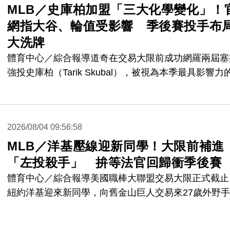
MLB／史庫柏加盟「三大化學變化」！
網指大谷、輪值受影響 季後賽投手布
大洗牌
體育中心／綜合報導道奇在交易大限前成功網羅兩屆塞
強投史庫柏（Tarik Skubal），被視為本季最具影響力
強案。隨著交易正式完成，《大聯盟官網》也撰文分析
史庫柏加盟後除了直接提升先發戰力，更將為道奇帶來
大「化學變化」，包括先發輪值重新洗牌、大谷翔平投
2026/08/04 09:56:58
復出計畫更具彈性，以及季後賽投手配置升級，讓球隊
MLB／洋基壓線迎新同學！大限前補進
戰世界大賽三連霸的本錢更加雄厚。
「左投殺手」 拚等法官回歸衝季後賽
體育中心／綜合報導美國職棒大聯盟交易大限正式截止
紐約洋基迎來新同學，向舊金山巨人交易來27歲外野
莫斯（Heliot Ramos），希望補強右打外野火力，在
（Aaron Judge）、貝林傑（Cody Bellinger）與史坦