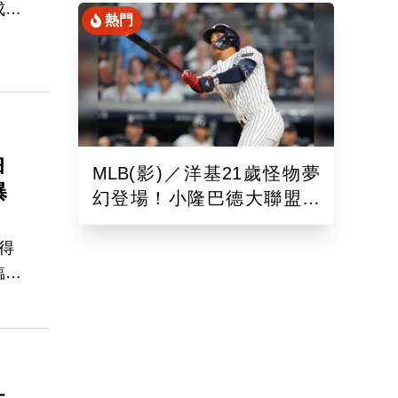
成為
熱門
道奇
球
任
伯
MLB(影)／洋基21歲怪物夢
曝
幻登場！小隆巴德大聯盟首
秀開轟 弟弟職業首戰也炸
裂
得
臨洛
總