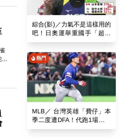
升球
綜合(影)／力氣不是這樣用的
至
吧！日奧運舉重國手「超商
偷雞蛋」被活逮把店員推到
骨折
雀
熱門
蛇
投
MLB／ 台灣英雄「費仔」本
員
季二度遭DFA！代跑1場沒有
會
打擊機會...