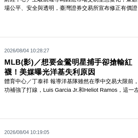
場公平、安全與透明，臺灣證券交易所宣布修正有價證
注意暨處置制度，調整處置期間、撮合作業時間及注意
易資訊公布標準，新制將自115年8月10日起正式實施
同步建立每半年定期檢討機制，以提升市場交易效率及
度彈性。
2026/08/04 10:28:27
MLB(影)／想要金鶯明星捕手卻搶輸紅
襪！美媒曝光洋基失利原因
體育中心／丁泰祥 報導洋基隊雖然在季中交易大限前
功補強了打線，Luis Garcia Jr.和Heliot Ramos，這
右的打者，確實對火力有所幫助，Garcia還在為新東家
賽的第一場比賽，就轟出2分砲一度逆轉戰局，不過，
補強的強打捕手，洋基卻在金鶯隊明星捕手Adley
Rutschman的爭奪戰中，輸給了紅襪隊，讓死對頭又
2026/08/04 10:19:05
一次上風。