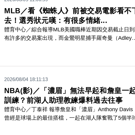
MLB／看《蜘蛛人》前被交易電影看不
去！選秀狀元嘆：有很多情緒...
體育中心／綜合報導MLB美國職棒近期因交易截止日到
有許多的交易案出現，而金鶯明星捕手羅奇曼（Adley
Rutschman）被送往紅襪，當時接到通知時的情境讓
生難忘。
2026/08/04 18:11:13
NBA(影)／「濃眉」無法早起和詹皇一
訓練？前湖人助理教練爆料過去往事
體育中心／丁泰祥 報導詹皇和「濃眉」Anthony Davis
曾經是球場上的最佳搭檔，一起在湖人隊奮戰了5個半
季，2020年兩人還奪下總冠軍，如今，兩人都已不再
金軍團的一員了，而前湖人助理教練Lionel Hollins，