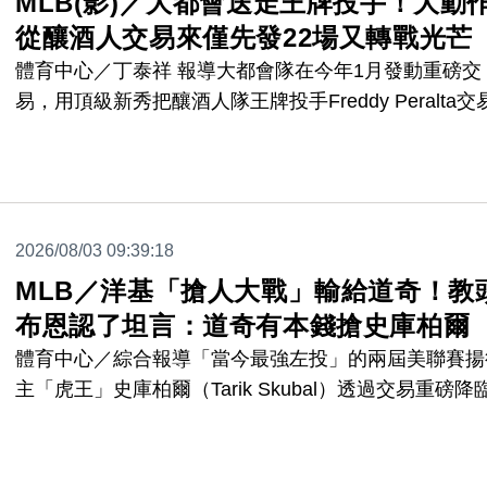
MLB(影)／大都會送走王牌投手！大動
從釀酒人交易來僅先發22場又轉戰光芒
體育中心／丁泰祥 報導大都會隊在今年1月發動重磅交
易，用頂級新秀把釀酒人隊王牌投手Freddy Peralta交
來，還擔任開幕戰先發投手，就是王牌投手的待遇，可
來到紐約之後，Peralta似乎水土不服，表現不如預期
此，大都會今天(3號)也認賠殺出，又把他送到到光芒
換回3位小聯盟新秀。
2026/08/03 09:39:18
MLB／洋基「搶人大戰」輸給道奇！教
布恩認了坦言：道奇有本錢搶史庫柏爾
體育中心／綜合報導「當今最強左投」的兩屆美聯賽揚
主「虎王」史庫柏爾（Tarik Skubal）透過交易重磅降
杉磯加盟道奇，洋基先前傳出也有加入「搶人大戰」不
以失敗收場，洋基總教練布恩（Aaron Boone）也分享
己的觀察。