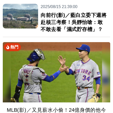
2025/08/15 21:39:00
向前行(影)／藍白立委下週將
赴核三考察！吳靜怡嗆：敢
不敢去看「濕式貯存槽」？
熱門
MLB(影)／又見薪水小偷！24億身價的他今