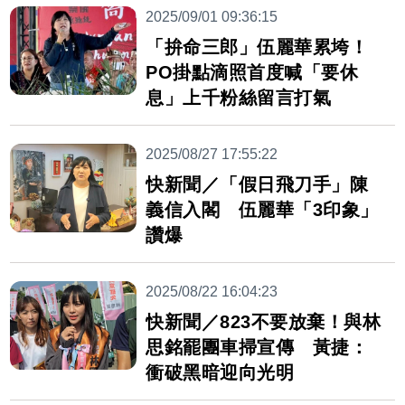
2025/09/01 09:36:15
「拚命三郎」伍麗華累垮！
PO掛點滴照首度喊「要休
息」上千粉絲留言打氣
2025/08/27 17:55:22
快新聞／「假日飛刀手」陳
義信入閣 伍麗華「3印象」
讚爆
2025/08/22 16:04:23
快新聞／823不要放棄！與林
思銘罷團車掃宣傳 黃捷：
衝破黑暗迎向光明