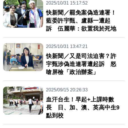
2025/10/31 15:17:52
快新聞／罷免案偽造連署！
藍委許宇甄、盧縣一遭起
訴 伍麗華：欲置我於死地
2025/10/31 13:47:21
快新聞／又是司法迫害？許
宇甄涉偽造連署遭起訴 怒
嗆屏檢「政治辦案」
2025/09/15 20:26:33
血汗台生！早起+上課時數
長 日、加、澳、英高中生9
點到校