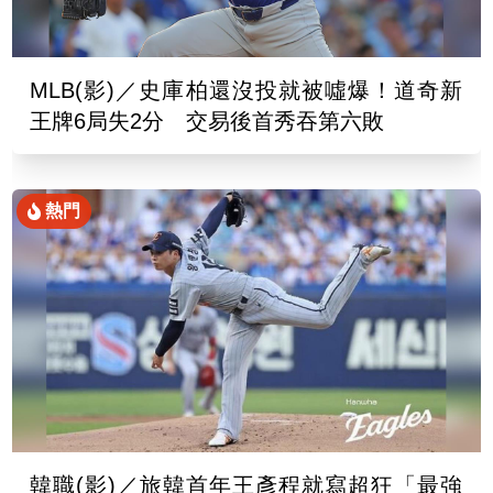
MLB(影)／史庫柏還沒投就被噓爆！道奇新
王牌6局失2分 交易後首秀吞第六敗
熱門
韓職(影)／旅韓首年王彥程就寫超狂「最強