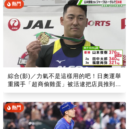
熱門
綜合(影)／力氣不是這樣用的吧！日奧運舉
重國手「超商偷雞蛋」被活逮把店員推到骨
折
熱門