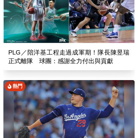
PLG／陪洋基工程走過成軍期！隊長陳昱瑞
正式離隊 球團：感謝全力付出與貢獻
熱門