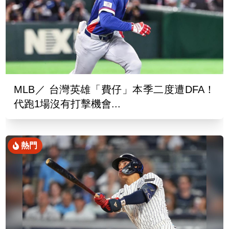
MLB／ 台灣英雄「費仔」本季二度遭DFA！
代跑1場沒有打擊機會...
熱門