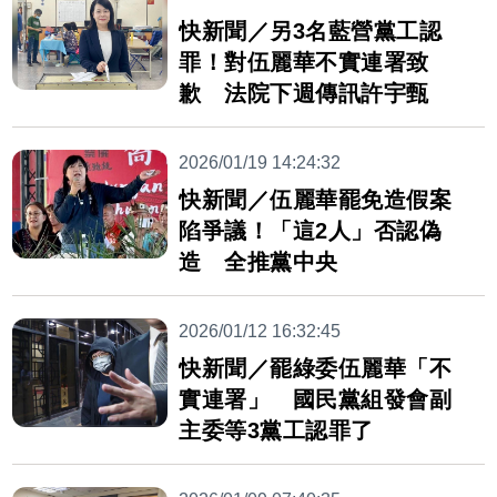
快新聞／另3名藍營黨工認
罪！對伍麗華不實連署致
歉 法院下週傳訊許宇甄
2026/01/19 14:24:32
快新聞／伍麗華罷免造假案
陷爭議！「這2人」否認偽
造 全推黨中央
2026/01/12 16:32:45
快新聞／罷綠委伍麗華「不
實連署」 國民黨組發會副
主委等3黨工認罪了