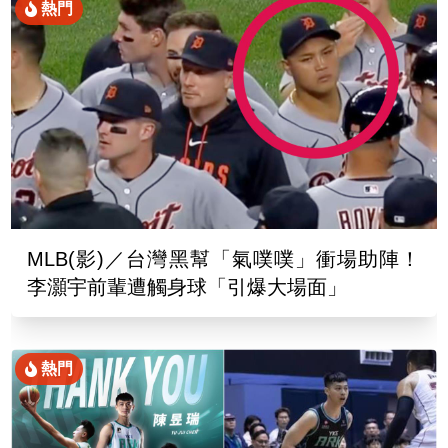
熱門
MLB(影)／台灣黑幫「氣噗噗」衝場助陣！
李灝宇前輩遭觸身球「引爆大場面」
熱門