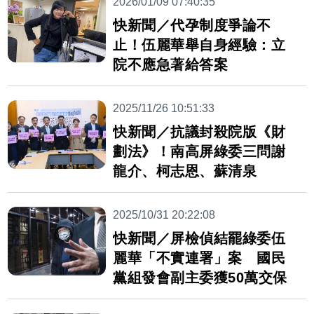
2026/01/09 07:40:35
快新聞／代孕制度爭論不
止！伍麗華舉自身經驗：立
院不應急著給答案
2025/11/26 10:51:33
快新聞／抗議封殺院版《財
劃法》！南高屏綠委三問謝
龍介、柯志恩、蘇清泉
2025/10/31 20:22:08
快新聞／屏檢偵結罷綠委伍
麗華「不實連署」案 國民
黨組發會副主委獲50萬交保