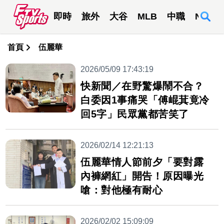
即時
旅外
大谷
MLB
中職
NBA
首頁
伍麗華
2026/05/09 17:43:19
快新聞／在野驚爆鬧不合？
白委因1事痛哭「傅崐萁竟冷
回5字」民眾黨都苦笑了
2026/02/14 12:21:13
伍麗華情人節前夕「要對露
內褲網紅」開告！原因曝光
嗆：對他極有耐心
2026/02/02 15:09:09