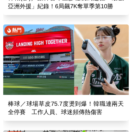
亞洲外援」紀錄！6局飆7K奪單季第10勝
熱門
棒球／球場草皮75.7度燙到爆！韓職連兩天
全停賽 工作人員、球迷頻傳熱傷害