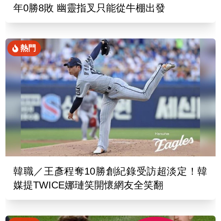
年0勝8敗 幽靈指叉只能從牛棚出發
熱門
韓職／王彥程奪10勝創紀錄受訪超淡定！韓
媒提TWICE娜璉笑開懷網友全笑翻