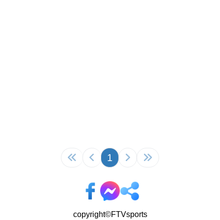
1
copyright©FTVsports