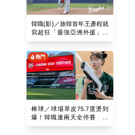
韓職(影)／旅韓首年王彥程就
寫超狂「最強亞洲外援」紀
錄！6局飆7K奪單季第10勝
熱門
棒球／球場草皮75.7度燙到
爆！韓職連兩天全停賽 工
作人員、球迷頻傳熱傷害