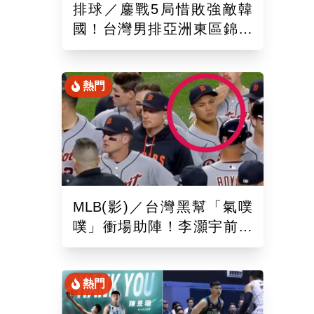
排球／鏖戰5局惜敗強敵韓
國！台灣男排亞洲東區錦標
賽下場與日本交手拚晉4強戰
熱門
MLB(影)／台灣黑幫「氣噗
噗」衝場助陣！李灝宇前輩
遭觸身球「引爆大場面」
熱門