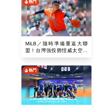
熱門
MiLB／隨時準備重返大聯
盟！台灣強投鄧愷威太空人
3A登板後援1.2局飆3K
熱門