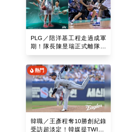
PLG／陪洋基工程走過成軍
期！隊長陳昱瑞正式離隊
球團：感謝全力付出與貢獻
熱門
韓職／王彥程奪10勝創紀錄
受訪超淡定！韓媒提TWICE