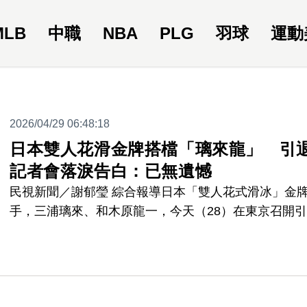
MLB
中職
NBA
PLG
羽球
運動
2026/04/29 06:48:18
日本雙人花滑金牌搭檔「璃來龍」 引
記者會落淚告白：已無遺憾
民視新聞／謝郁瑩 綜合報導日本「雙人花式滑冰」金
手，三浦璃來、和木原龍一，今天（28）在東京召開
記者會，正式告別競技體壇，未來預計轉做職業表演者
木原一開場就忍不住落淚，三浦也貼心安慰。兩人回顧
年的搭檔生涯，感性告白表示「已經沒有任何遺憾」。