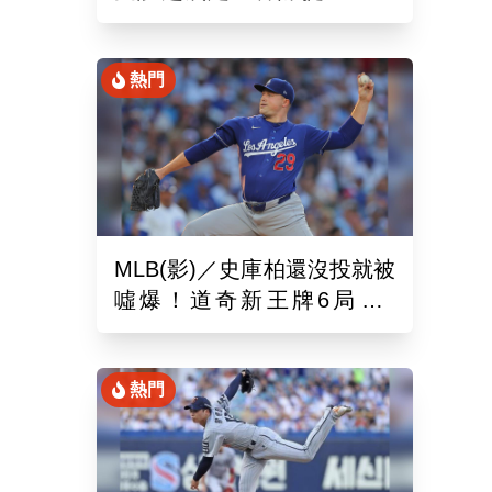
娜璉笑開懷網友全笑翻
熱門
MLB(影)／史庫柏還沒投就被
噓爆！道奇新王牌6局失2
分 交易後首秀吞第六敗
熱門