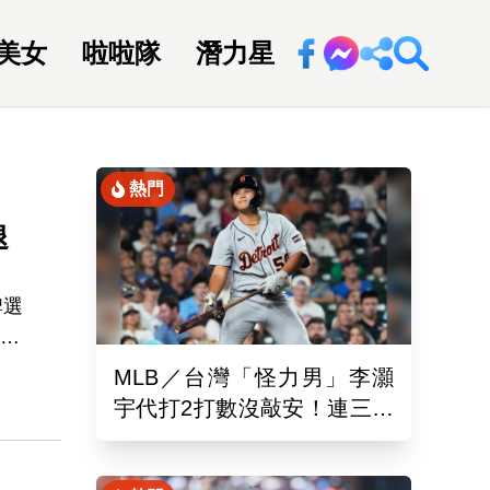
美女
啦啦隊
潛力星
回新聞網
熱門
退
牌選
引退
。
MLB／台灣「怪力男」李灝
七
宇代打2打數沒敲安！連三場
坐板凳 老虎11:0完封水手