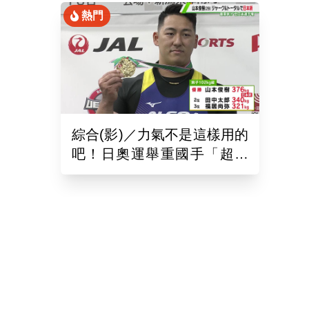
熱門
綜合(影)／力氣不是這樣用的
吧！日奧運舉重國手「超商
偷雞蛋」被活逮把店員推到
骨折