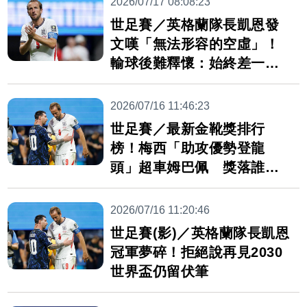
2026/07/17 08:08:23
世足賽／英格蘭隊長凱恩發
文嘆「無法形容的空虛」！
輸球後難釋懷：始終差一
步....
2026/07/16 11:46:23
世足賽／最新金靴獎排行
榜！梅西「助攻優勢登龍
頭」超車姆巴佩 獎落誰家
仍有懸念
2026/07/16 11:20:46
世足賽(影)／英格蘭隊長凱恩
冠軍夢碎！拒絕說再見2030
世界盃仍留伏筆