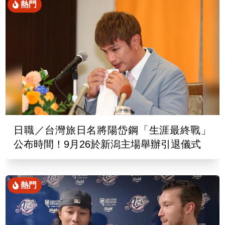
熱門
日職／台灣旅日名將陽岱鋼「生涯最終戰」
公布時間！9月26於新潟主場舉辦引退儀式
熱門