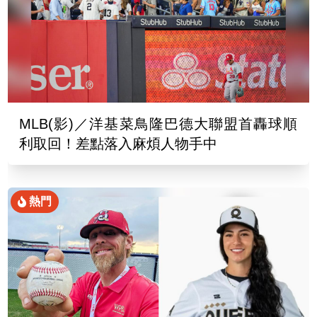
MLB(影)／洋基菜鳥隆巴德大聯盟首轟球順
利取回！差點落入麻煩人物手中
熱門