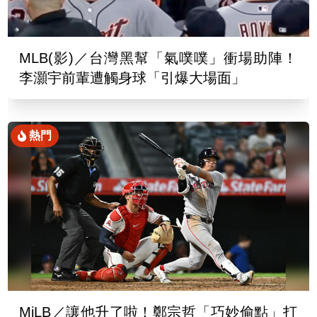
MLB(影)／台灣黑幫「氣噗噗」衝場助陣！
李灝宇前輩遭觸身球「引爆大場面」
熱門
MiLB／讓他升了啦！鄭宗哲「巧妙偷點」打