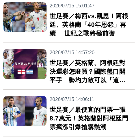
2026/07/15 15:01:47
世足賽／梅西vs.凱恩！阿根
廷、英格蘭「40年恩怨」再
續 世紀之戰終極前瞻
2026/07/15 14:57:20
世足賽／英格蘭、阿根廷對
決運彩怎麼買？國際盤口開
平手 勢均力敵可以「這樣
看」
2026/07/15 14:06:11
世足賽／最便宜的門票一張
8.7萬元！英格蘭對阿根廷門
票瘋漲引爆搶購熱潮