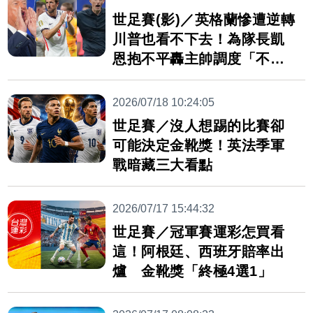
世足賽(影)／英格蘭慘遭逆轉
川普也看不下去！為隊長凱
恩抱不平轟主帥調度「不尋
常」
2026/07/18 10:24:05
世足賽／沒人想踢的比賽卻
可能決定金靴獎！英法季軍
戰暗藏三大看點
2026/07/17 15:44:32
世足賽／冠軍賽運彩怎買看
這！阿根廷、西班牙賠率出
爐 金靴獎「終極4選1」