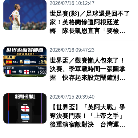
2026/07/16 10:12:47
世足賽(影)／足球還是回不了
家！英格蘭慘遭阿根廷逆
轉 隊長凱恩直言「要檢
討」
2026/07/16 09:47:23
世界盃／觀賽懶人包來了！
決賽、季軍戰時間一張圖掌
握 快存起來設定鬧鐘別錯
過
2026/07/15 20:39:40
【世界盃】「英阿大戰」爭
奪決賽門票！「上帝之手」
後重演宿敵對決 台灣運彩
賠率出爐