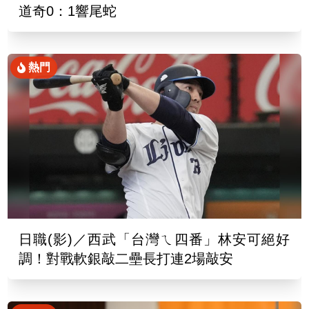
道奇0：1響尾蛇
熱門
日職(影)／西武「台灣ㄟ四番」林安可絕好
調！對戰軟銀敲二壘長打連2場敲安