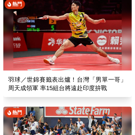
熱門
羽球／世錦賽籤表出爐！台灣「男單一哥」
周天成領軍 率15組台將遠赴印度拚戰
熱門