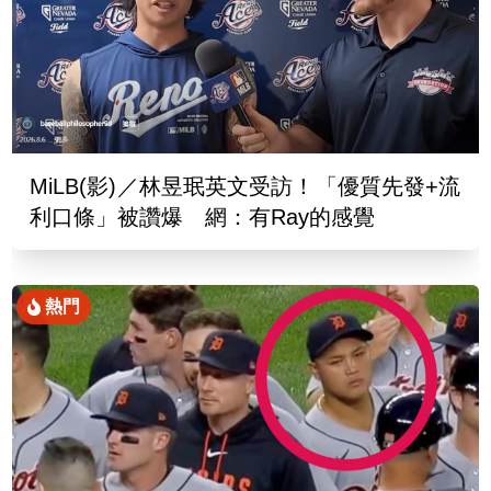
MiLB(影)／林昱珉英文受訪！「優質先發+流
利口條」被讚爆 網：有Ray的感覺
熱門