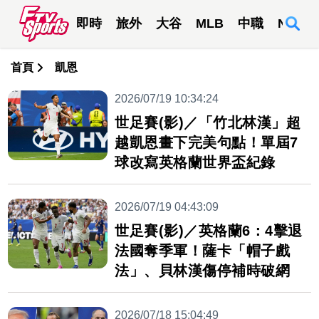
即時
旅外
大谷
MLB
中職
NBA
首頁
凱恩
2026/07/19 10:34:24
世足賽(影)／「竹北林漢」超
越凱恩畫下完美句點！單屆7
球改寫英格蘭世界盃紀錄
2026/07/19 04:43:09
世足賽(影)／英格蘭6：4擊退
法國奪季軍！薩卡「帽子戲
法」、貝林漢傷停補時破網
2026/07/18 15:04:49