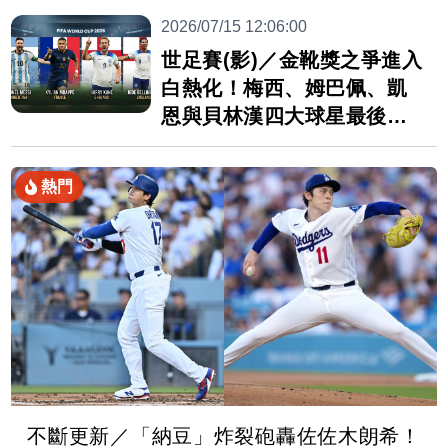
2026/07/15 12:06:00
世足賽(影)／金靴獎之爭進入
白熱化！梅西、姆巴佩、凱
恩與貝林漢四大球星最後對
決
熱門
不斷更新／「納豆」炸裂砲轟佐佐木朗希！