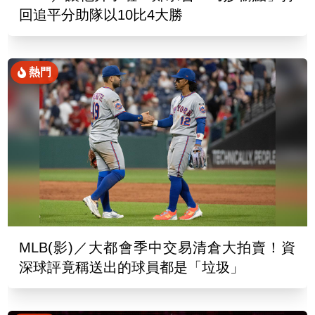
回追平分助隊以10比4大勝
熱門
MLB(影)／大都會季中交易清倉大拍賣！資
深球評竟稱送出的球員都是「垃圾」