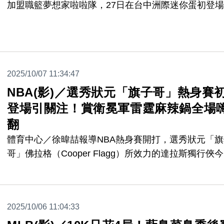
加盟職籃夢想家啦啦隊，27日在台中洲際迷你蛋初登
援，吸引大批粉絲前來觀賞，有粉絲特地從高雄北上，
有人帶著老婆來追星，現場幾乎座無虛席。
2025/10/07 11:34:47
NBA(影)／選秀狀元「旗子哥」熱身賽
登場引關注！賞衛冕軍雷霆麻辣鍋全場
翻
體育中心／徐暐喆報導NBA熱身賽開打，選秀狀元「旗
哥」佛拉格（Cooper Flagg）所效力的達拉斯獨行俠
對戰衛冕軍奧克拉荷馬雷霆，佛拉格的熱身賽初登板引
關注。
2025/10/06 11:04:33