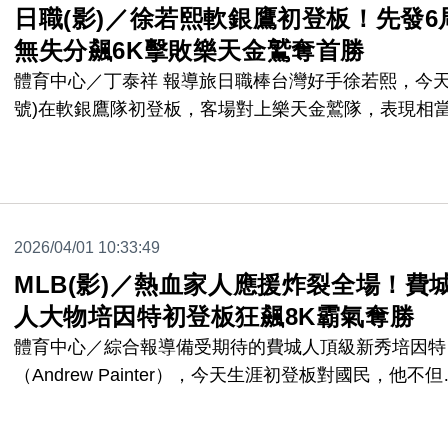
日職(影)／徐若熙軟銀鷹初登板！先發6
無失分飆6K擊敗樂天金鷲奪首勝
體育中心／丁泰祥 報導旅日職棒台灣好手徐若熙，今天
號)在軟銀鷹隊初登板，客場對上樂天金鷲隊，表現相
色，先發6局沒有失分，再加上軟銀鷹最強打線力挺，
時6分領先樂天金鷲，終場，軟銀鷹6:1擊敗樂天金鷲，
若熙拿下日職生涯第一勝。
2026/04/01 10:33:49
MLB(影)／熱血家人應援炸裂全場！費
人大物培因特初登板狂飆8K霸氣奪勝
體育中心／綜合報導備受期待的費城人頂級新秀培因特
（Andrew Painter），今天生涯初登板對國民，他不但
出精采內容，場邊更有溫馨畫面，他的家人特地到場組
「專屬啦啦隊」為他加油，讓他的處女秀更具意義。