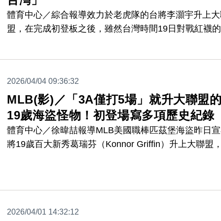
體育中心／綜合報導效力於老虎隊的台將李灝宇升上大
盟，在完成初登板之後，雖然台灣時間19日對戰紅襪
列賽並未獲得先發機會，不過老虎隊繼續在官方社群介
他，文中除了放上李灝宇的初登板照片，同時也特別寫
「李灝宇是大聯盟史上第19位出生於台灣的球員！」
2026/04/04 09:36:32
灝宇在手套上繡的「台灣國旗」，也獲得大聯盟官網記
MLB(影)／「3A僅打5場」就升大聯盟
稱讚別具巧思。
19歲海盜怪物！初登場寫多項歷史紀錄
體育中心／徐暐喆報導MLB美國職棒匹茲堡海盜昨日宣
將19歲百大新秀葛瑞芬（Konnor Griffin）升上大聯盟
且與海盜簽下9年1.4億美元（約新台幣45億元）的延
約打破尚未升上大聯盟最大合約的紀錄，今天迎來初登
寫下多項歷史紀錄。
2026/04/01 14:32:12