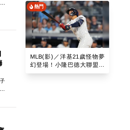
場應
熱門
還
初
MLB(影)／洋基21歲怪物夢
嗨
幻登場！小隆巴德大聯盟首
秀開轟 弟弟職業首戰也炸
裂
子
今天
起