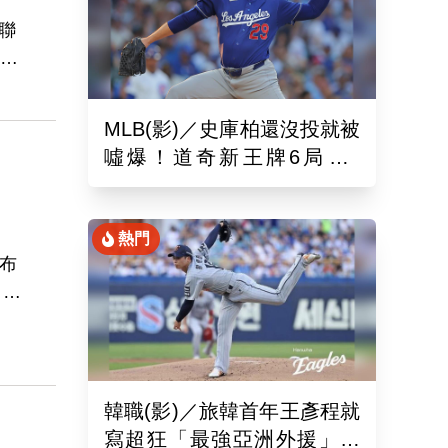
聯
的系
紹
到
MLB(影)／史庫柏還沒投就被
而李
噓爆！道奇新王牌6局失2
者
分 交易後首秀吞第六敗
的
熱門
布
，並
長合
場
韓職(影)／旅韓首年王彥程就
寫超狂「最強亞洲外援」紀