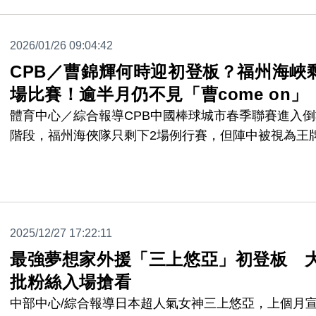
2026/01/26 09:04:42
CPB／曹錦輝何時迎初登板？福州海峽
場比賽！逾半月仍不見「曹come on」
體育中心／綜合報導CPB中國棒球城市春季聯賽進入倒
階段，福州海俠隊只剩下2場例行賽，但陣中被視為王
「台灣強投」曹錦輝，在10日宣布加盟後至今超過半個
月，雖然被球迷捕捉賽前在場邊練投，都還沒有正式出
賽，CPB初登板遲遲沒有下文。
2025/12/27 17:22:11
最強夢想家外援「三上悠亞」初登板 
批粉絲入場搶看
中部中心/綜合報導日本超人氣女神三上悠亞，上個月