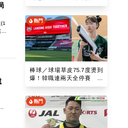
局
錄！6局飆7K奪單季第10勝
熱門
(1
當出
退場
徐
棒球／球場草皮75.7度燙到
爆！韓職連兩天全停賽 工
城
作人員、球迷頻傳熱傷害
熱門
投
成