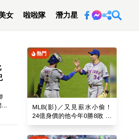
美女
啦啦隊
潛力星
回新聞網
熱門
比
紀
聯
門的
MLB(影)／又見薪水小偷！
，這
24億身價的他今年0勝8敗 幽
才
靈指叉只能從牛棚出發