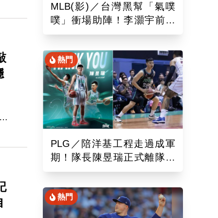
MLB(影)／台灣黑幫「氣噗
1擊
噗」衝場助陣！李灝宇前輩
遭觸身球「引爆大場面」
敲
熱門
穩
第8
守
PLG／陪洋基工程走過成軍
期！隊長陳昱瑞正式離隊
球團：感謝全力付出與貢獻
記
熱門
自