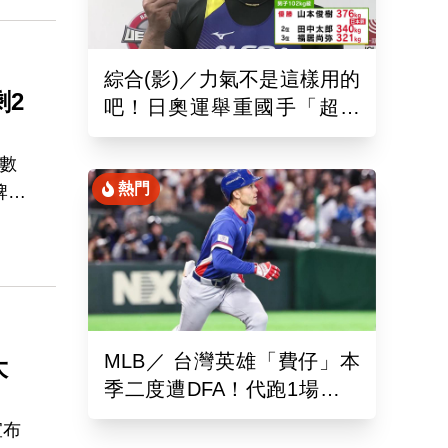
綜合(影)／力氣不是這樣用的
剩2
吧！日奧運舉重國手「超商
偷雞蛋」被活逮把店員推到
骨折
數
熱門
牌的
MLB／ 台灣英雄「費仔」本
大
季二度遭DFA！代跑1場沒有
打擊機會...
宣布