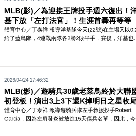
MLB(影)／為迎接王牌投手週六復出！
基下放「左打法官」！生涯首轟再等等
體育中心／丁泰祥 報導洋基隊今天(22號)在主場又以0:
給了藍鳥隊，4連戰兩隊各2勝2敗平手，賽後，洋基也
上進行人員更動，把兩位新秀，「左打法官」Spencer
Jones，以及救援投手Yovanny Cruz，一同下放到3A
出名額給要即將復出的王牌投手Gerrit Cole，以及傷癒
隊的內野手Jose Caballero。
2026/04/24 17:46:32
MLB(影)／遊騎兵30歲老菜鳥終於大聯
初登板！演出3上3下還K掉明日之星收
體育中心／丁泰祥 報導遊騎兵隊左手救援投手Robert
Garcia，因為左肩發炎被放進15天傷兵名單，因此，
(24號)把30歲的老菜鳥Peyton Gray叫上大聯盟，還讓
圓美夢，終於完成了大聯盟初登板，他的表現也沒讓球