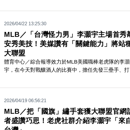
失望，投出三上三下的一局收尾，終場遊騎兵在主場6:
敗海盜隊。
2026/04/22 13:25:30
MLB／「台灣怪力男」李灝宇主場首秀
安秀美技！美媒讚有「關鍵能力」將站
大聯盟
體育中心／綜合報導效力於MLB美國職棒老虎隊的李灝
宇，在今天對戰釀酒人的比賽中，擔任先發三壘手、打
棒，這也是李灝宇的主場初登板，比賽有敲安以及美技
備讓美媒大讚擁有站穩大聯盟的「關鍵能力」。
2026/04/19 06:56:21
MLB／把「國旗」繡手套獲大聯盟官網
者盛讚巧思！老虎社群介紹李灝宇「來
台灣」