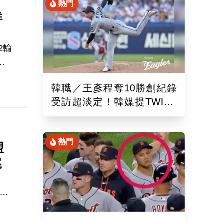
熱門
洋
2輸
馬
韓職／王彥程奪10勝創紀錄
，騰
受訪超淡定！韓媒提TWICE
歸
娜璉笑開懷網友全笑翻
熱門
盟
尾
今天
他一
隊