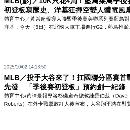
MLB(影)／10K只花4局！藍鳥菜鳥季後
初登板寫歷史、洋基狂揮空變人體電風
體育中心／黃崇超報導大聯盟季後賽美聯系列賽藍鳥對
洋基，今天（6日）在北國大軍主場進行G2，藍鳥推派
年例行賽只出賽3場的22歲菜鳥耶薩維奇（Trey
Yesavage）先發，這同時是他個人季後賽首度登板，
他繳出5.1局11K無安打的超優質內容，幫助藍鳥最終1
7二連勝聽牌，而他4局狂飆10K讓洋基打者頻揮空成了
2025/10/02 14:13:50
體電風扇，用三振創下多項大聯盟紀錄。
MLB／投手大谷來了！扛國聯分區賽首
先發 「季後賽初登板」預約創一紀錄
體育中心/蔡晴景報導洛杉磯道奇總教練羅伯茲（Dave
Roberts）在外卡戰擊敗紅人後宣布，大谷翔平將在對
費城人隊的國聯分區系列賽首戰擔任先發投手。這也將
大谷在 MLB 季後賽的投球初登場，同時締造大聯盟歷
史，成為首位在單一季後賽，同時以投手與非投手身分