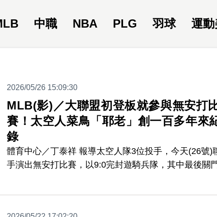
MLB
中職
NBA
PLG
羽球
運動
2026/05/26 15:09:30
MLB(影)／大聯盟初登板就參與無安打
賽！太空人菜鳥「耶老」創一百多年來
錄
體育中心／丁泰祥 報導太空人隊3位投手，今天(26號)
手演出無安打比賽，以9:0完封遊騎兵隊，其中最後關
菜鳥右投Alimber Santa，上星期五才從小聯盟升上來
場比賽是他大聯盟初登板，就參與了無安打比賽，也讓
23歲的「耶老」Santa，寫下歷史。
2026/05/22 17:02:20