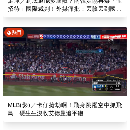
足球／到底還能多腐敗？南韓足協再爆「性
招待」國際裁判！外媒痛批：丟臉丟到國外
去
熱門
MLB(影)／卡仔搶劫啊！飛身跳躍空中抓飛
鳥 硬生生沒收艾德曼追平砲