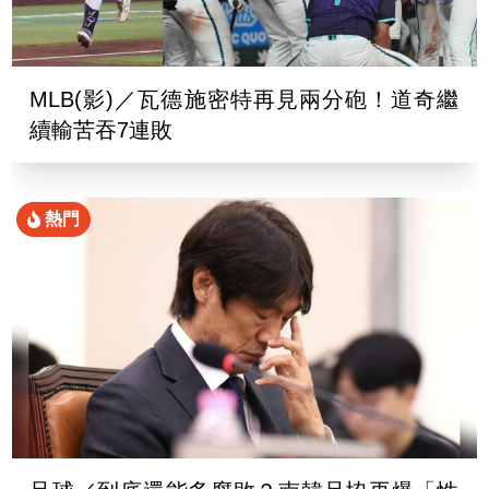
MLB(影)／瓦德施密特再見兩分砲！道奇繼
續輸苦吞7連敗
熱門