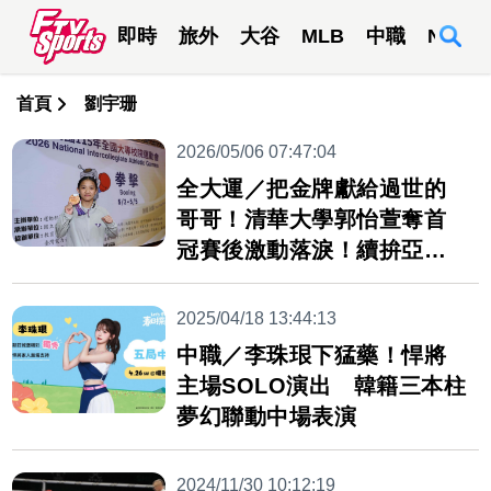
即時
旅外
大谷
MLB
中職
NBA
首頁
劉宇珊
2026/05/06 07:47:04
全大運／把金牌獻給過世的
哥哥！清華大學郭怡萱奪首
冠賽後激動落淚！續拚亞運
資格
2025/04/18 13:44:13
中職／李珠珢下猛藥！悍將
主場SOLO演出 韓籍三本柱
夢幻聯動中場表演
2024/11/30 10:12:19