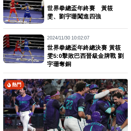
世界拳總盃年終賽 黃筱
雯、劉宇珊闖進四強
2024/11/30 10:02:07
世界拳總盃年終總決賽 黃筱
雯5:0擊敗巴西晉級金牌戰 劉
宇珊奪銅
熱門