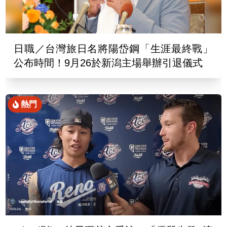
日職／台灣旅日名將陽岱鋼「生涯最終戰」
公布時間！9月26於新潟主場舉辦引退儀式
熱門