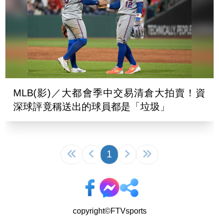
MLB(影)／大都會季中交易清倉大拍賣！資
深球評竟稱送出的球員都是「垃圾」
1
copyright©FTVsports