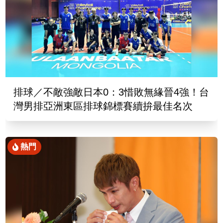
排球／不敵強敵日本0：3惜敗無緣晉4強！台
灣男排亞洲東區排球錦標賽續拚最佳名次
熱門