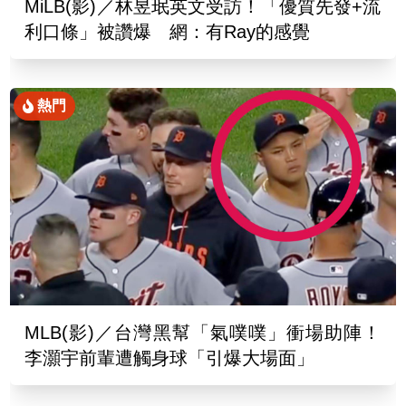
MiLB(影)／林昱珉英文受訪！「優質先發+流
利口條」被讚爆 網：有Ray的感覺
熱門
MLB(影)／台灣黑幫「氣噗噗」衝場助陣！
李灝宇前輩遭觸身球「引爆大場面」