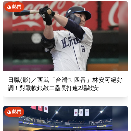
熱門
日職(影)／西武「台灣ㄟ四番」林安可絕好
調！對戰軟銀敲二壘長打連2場敲安
熱門