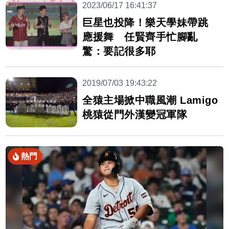
2023/06/17 16:41:37
巨星也投降！樂天學妹帶跳
應援舞 任賢齊手忙腳亂
驚：要記很多耶
2019/07/03 19:43:22
全猿主場掀中職風潮 Lamigo
桃猿從門外漢變冠軍隊
熱門