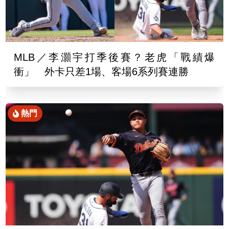
MLB／李灝宇打季後賽？老虎「戰績爆
衝」 外卡只差1場、客場6系列賽連勝
熱門