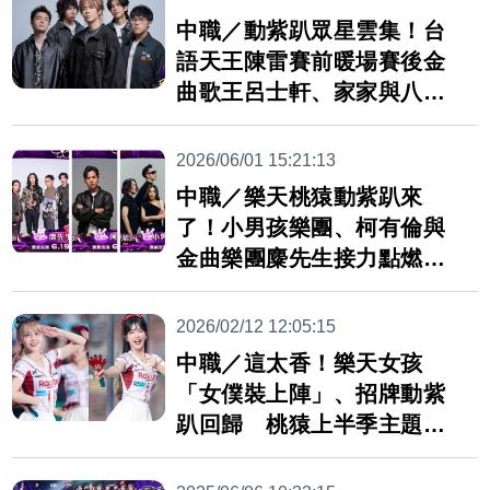
中職／動紫趴眾星雲集！台
語天王陳雷賽前暖場賽後金
曲歌王呂士軒、家家與八三
夭登台
2026/06/01 15:21:13
中職／樂天桃猿動紫趴來
了！小男孩樂團、柯有倫與
金曲樂團麋先生接力點燃首
日熱度
2026/02/12 12:05:15
中職／這太香！樂天女孩
「女僕裝上陣」、招牌動紫
趴回歸 桃猿上半季主題周
公布