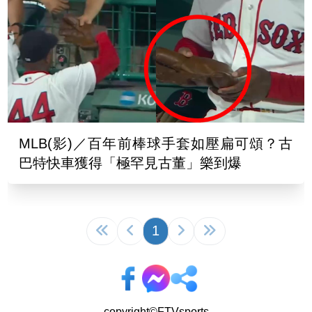
MLB(影)／百年前棒球手套如壓扁可頌？古
巴特快車獲得「極罕見古董」樂到爆
1
copyright©FTVsports