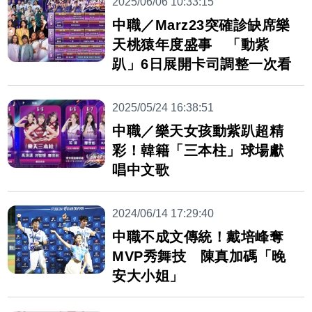
2025/06/06 10:33:15
中職／Marz23突確診缺席樂
天桃猿年度盛事 「動紫
趴」6日展開卡司調整一次看
2025/05/24 16:38:51
中職／樂天女孩動紫趴超精
彩！韓籍「三本柱」球場獻
唱中文歌
2024/06/14 17:29:40
中職不成文傳統！戴培峰奪
MVP秀舞技 陳真加碼「晚
安大小姐」