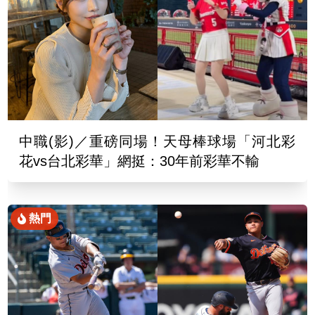
中職(影)／重磅同場！天母棒球場「河北彩
花vs台北彩華」網挺：30年前彩華不輸
熱門