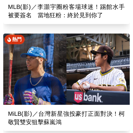
MLB(影)／李灝宇圈粉客場球迷！踢館水手
被要簽名 當地狂粉：終於見到你了
熱門
MiLB(影)／台灣新星強投豪打正面對決！柯
敬賢雙安狙擊蘇嵐鴻