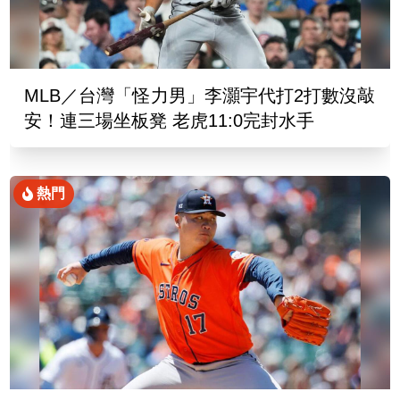
MLB／台灣「怪力男」李灝宇代打2打數沒敲
安！連三場坐板凳 老虎11:0完封水手
熱門