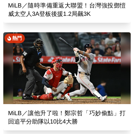
MiLB／隨時準備重返大聯盟！台灣強投鄧愷
威太空人3A登板後援1.2局飆3K
熱門
MiLB／讓他升了啦！鄭宗哲「巧妙偷點」打
回追平分助隊以10比4大勝