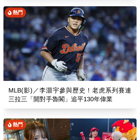
熱門
MLB(影)／李灝宇參與歷史！老虎系列賽連
三拉三「開對手魯閣」追平130年偉業
熱門