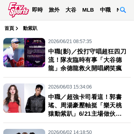
即時
旅外
大谷
MLB
中職
NBA
首頁
動紫趴
2026/06/21 08:57:35
中職(影)／投打守唱超狂四刀
流！隊友臨時有事「大谷德
龍」余德龍救火開唱網笑瘋
2026/06/03 15:34:06
中職／超強卡司看這！郭書
瑤、周湯豪壓軸挺「樂天桃
猿動紫趴」6/21主場做伙開
唱
2026/06/02 14:18:50