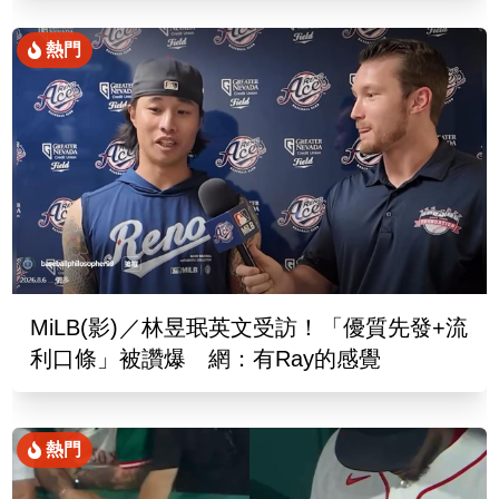
熱門
MiLB(影)／林昱珉英文受訪！「優質先發+流
利口條」被讚爆 網：有Ray的感覺
熱門