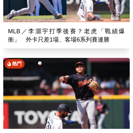
MLB／李灝宇打季後賽？老虎「戰績爆
衝」 外卡只差1場、客場6系列賽連勝
熱門