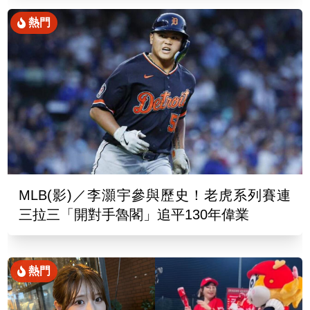
熱門
MLB(影)／李灝宇參與歷史！老虎系列賽連
三拉三「開對手魯閣」追平130年偉業
熱門