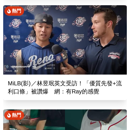
熱門
MiLB(影)／林昱珉英文受訪！「優質先發+流
利口條」被讚爆 網：有Ray的感覺
熱門