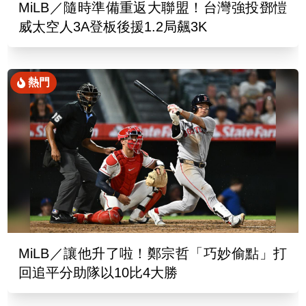
MiLB／隨時準備重返大聯盟！台灣強投鄧愷
威太空人3A登板後援1.2局飆3K
熱門
MiLB／讓他升了啦！鄭宗哲「巧妙偷點」打
回追平分助隊以10比4大勝