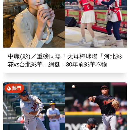
中職(影)／重磅同場！天母棒球場「河北彩
花vs台北彩華」網挺：30年前彩華不輸
熱門