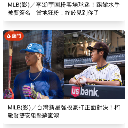
MLB(影)／李灝宇圈粉客場球迷！踢館水手
被要簽名 當地狂粉：終於見到你了
熱門
MiLB(影)／台灣新星強投豪打正面對決！柯
敬賢雙安狙擊蘇嵐鴻