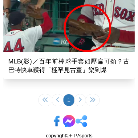
MLB(影)／百年前棒球手套如壓扁可頌？古
巴特快車獲得「極罕見古董」樂到爆
1
copyright©FTVsports