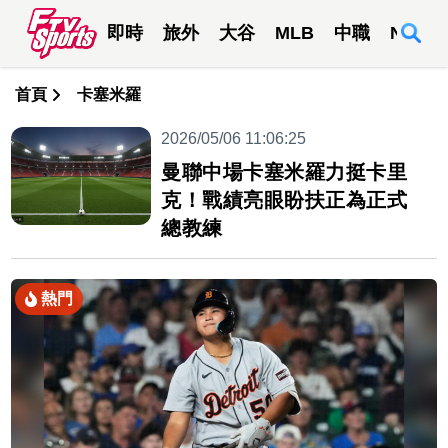
即時
旅外
大谷
MLB
中職
NBA
首頁
卡塞米羅
2026/05/06 11:06:25
曼聯中場卡塞米羅力挺卡里
克！戰績亮眼盼扶正為正式
總教練
熱門