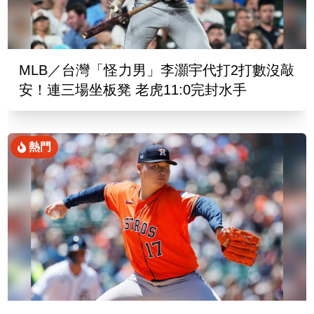
MLB／台灣「怪力男」李灝宇代打2打數沒敲
安！連三場坐板凳 老虎11:0完封水手
熱門