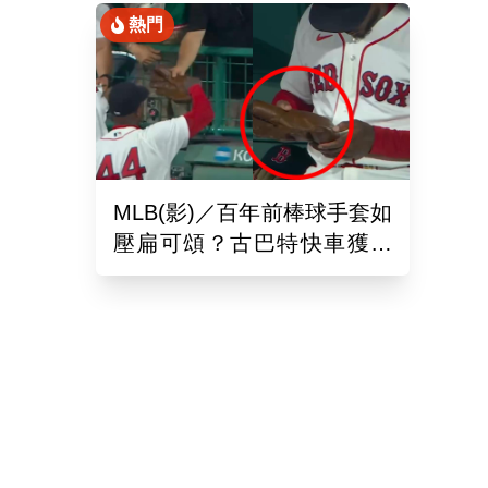
熱門
MLB(影)／百年前棒球手套如
壓扁可頌？古巴特快車獲得
「極罕見古董」樂到爆