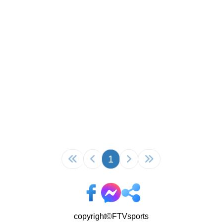
1
copyright©FTVsports