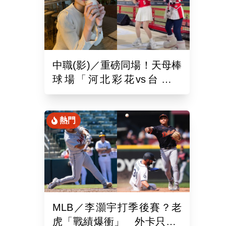
中職(影)／重磅同場！天母棒
球場「河北彩花vs台北彩
華」網挺：30年前彩華不輸
熱門
MLB／李灝宇打季後賽？老
虎「戰績爆衝」 外卡只差1