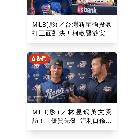
MiLB(影)／台灣新星強投豪
打正面對決！柯敬賢雙安狙
擊蘇嵐鴻
熱門
MiLB(影)／林昱珉英文受
訪！「優質先發+流利口條」
被讚爆 網：有Ray的感覺