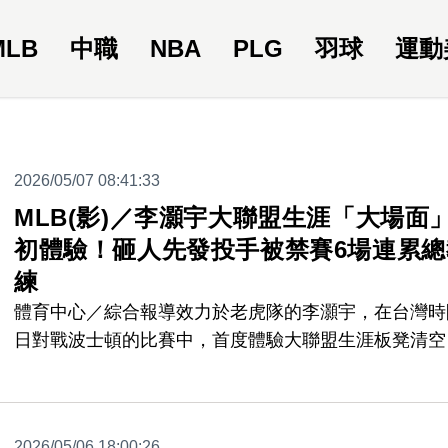
MLB
中職
NBA
PLG
羽球
運動
2026/05/07 08:41:33
MLB(影)／李灝宇大聯盟生涯「大場面
初體驗！砸人先發投手被禁賽6場連累總
練
體育中心／綜合報導效力於老虎隊的李灝宇，在台灣時
日對戰波士頓的比賽中，首度體驗大聯盟生涯板凳清空
「大場面」，不過「主角」之一的瓦迪茲（Framber
Valdez）賽後卻因為被認定故意投觸身球砸人，被判6
賽處份，就連老虎總教練辛奇（A.J. Hinch）也被牽連
2026/05/06 18:00:26