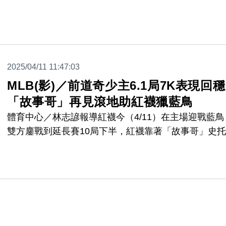
2025/04/11 11:47:03
MLB(影)／前道奇少主6.1局7K表現
「故事哥」再見滾地助紅襪獵藍鳥
體育中心／林志諺報導紅襪今（4/11）在主場迎戰藍鳥
雙方鏖戰到延長賽10局下半，紅襪靠著「故事哥」史
（Trevor Story）擊出再見滾地球，以4：3險勝藍鳥。