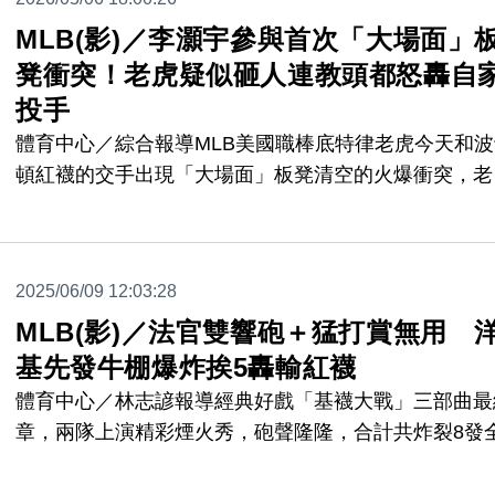
1場。
MLB(影)／李灝宇參與首次「大場面」
凳衝突！老虎疑似砸人連教頭都怒轟自
投手
體育中心／綜合報導MLB美國職棒底特律老虎今天和波
頓紅襪的交手出現「大場面」板凳清空的火爆衝突，老
投手瓦德茲（Framber Valdez）疑似砸人成為導火線
自家教頭辛奇（AJ Hinch）都挺不下去。
2025/06/09 12:03:28
MLB(影)／法官雙響砲＋猛打賞無用 
基先發牛棚爆炸挨5轟輸紅襪
體育中心／林志諺報導經典好戲「基襪大戰」三部曲最
章，兩隊上演精彩煙火秀，砲聲隆隆，合計共炸裂8發
打，終場由單場5轟的紅襪勝出，11：7擊潰洋基，2勝
拿下系列賽勝利。