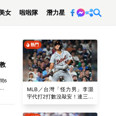
美女
啦啦隊
潛力星
回新聞網
熱門
」
教
間6
MLB／台灣「怪力男」李灝
宇代打2打數沒敲安！連三場
場禁
坐板凳 老虎11:0完封水手
禁賽