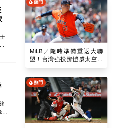
熱門
板
家
士
虎
MiLB／隨時準備重返大聯
，連
盟！台灣強投鄧愷威太空人
3A登板後援1.2局飆3K
熱門
洋
終
全壘
1敗