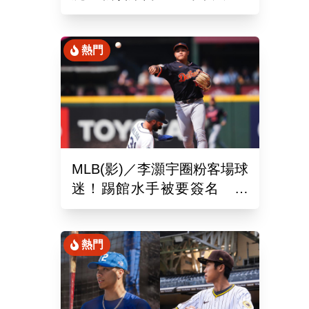
場、客場6系列賽連勝
熱門
MLB(影)／李灝宇圈粉客場球
迷！踢館水手被要簽名 當
地狂粉：終於見到你了
熱門