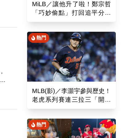
MiLB／讓他升了啦！鄭宗哲
「巧妙偷點」打回追平分助
隊以10比4大勝
熱門
回穩
，
托瑞
MLB(影)／李灝宇參與歷史！
老虎系列賽連三拉三「開對
手魯閣」追平130年偉業
熱門