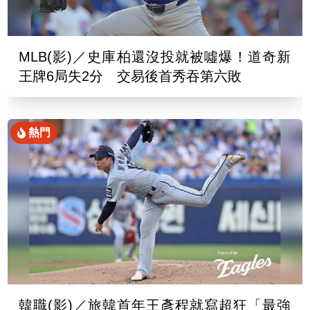
MLB(影)／史庫柏還沒投就被噓爆！道奇新
王牌6局失2分 交易後首秀吞第六敗
熱門
韓職(影)／旅韓首年王彥程就寫超狂「最強