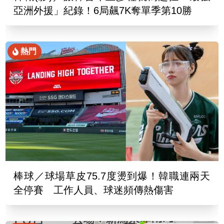
亞洲外援」紀錄！6局飆7K奪單季第10勝
熱門
棒球／球場草皮75.7度燙到爆！韓職連兩天
全停賽 工作人員、球迷頻傳熱傷害