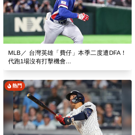
MLB／ 台灣英雄「費仔」本季二度遭DFA！
代跑1場沒有打擊機會...
熱門