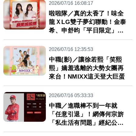
2026/07/16 16:08:17
啦啦隊／真的太香了！味全
龍ＸLG雙子夢幻聯動！金泰
希、申舒昀「平日限定」重
磅降臨
2026/07/16 12:35:53
中職(影)／讓徐若熙「笑熙
熙」嬌羞逃離的大勢女團再
來台！NMIXX這天登大巨蛋
2026/07/16 05:33:33
中職／進職棒不到一年就
「任意引退」！網傳何宗旂
「私生活有問題」經紀公司
報案了