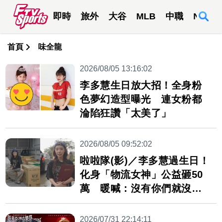
即時
旅外
大谷
MLB
中職
NBA
首頁
味全龍
2026/08/05 13:16:02
李多慧生日放大招！全身粉
色夢幻造型曝光 連女粉都
淪陷狂讚「太美了」
2026/08/05 09:52:02
啦啦隊(影)／李多慧過生日！
化身「物流女神」公益砸50
萬 暖喊：沒有你們就沒有
我
2026/07/31 22:14:11