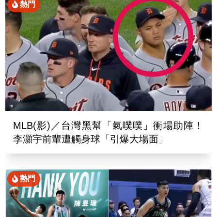
熱門
MLB(影)／台灣黑幫「氣噗噗」衝場助陣！
李灝宇前輩遭觸身球「引爆大場面」
熱門