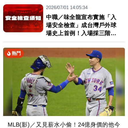
2026/07/01 14:05:34
中職／味全龍宣布實施「入
場安全檢查」成台灣戶外球
場史上首例！入場採三階段
安檢機制
熱門
MLB(影)／又見薪水小偷！24億身價的他今