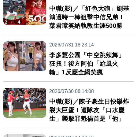
中職(影)／「紅色大砲」劉基
鴻適時一棒狙擊中信兄弟！
葉君璋笑納執教生涯500勝
2026/07/31 18:23:14
李多慧公園「中空跳辣舞」
狂扭！後方阿伯「尬風火
輪」1反應全網笑瘋
2026/07/30 08:14:08
中職(影)／陳子豪生日快樂炸
裂大巨蛋！遭隊友「口水慶
生」襲擊罪魁禍首是「他」