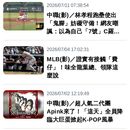
2026/07/11 07:38:54
中職(影)／林孝程跑壘使出
「鬼腳」妨礙守備！網友嘲
諷：以為自己「7號」C羅
嗎？
2026/07/04 17:02:31
MLB(影)／證實有接觸「費
仔」！味全龍葉總、領隊這
麼說
2026/07/02 12:19:49
中職(影)／超人氣二代團
Apink來了！「這天」全員降
臨大巨蛋掀起K-POP風暴