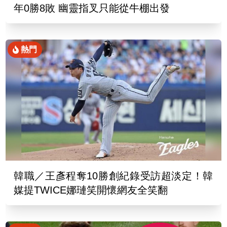
年0勝8敗 幽靈指叉只能從牛棚出發
熱門
韓職／王彥程奪10勝創紀錄受訪超淡定！韓
媒提TWICE娜璉笑開懷網友全笑翻