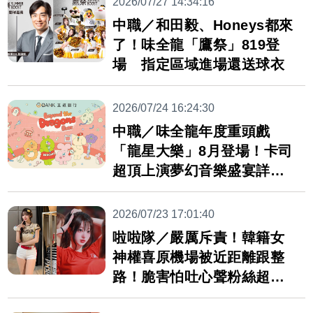
2026/07/27 14:34:16
中職／和田毅、Honeys都來
了！味全龍「鷹祭」819登
場 指定區域進場還送球衣
2026/07/24 16:24:30
中職／味全龍年度重頭戲
「龍星大樂」8月登場！卡司
超頂上演夢幻音樂盛宴詳情
點這裡
2026/07/23 17:01:40
啦啦隊／嚴厲斥責！韓籍女
神權喜原機場被近距離跟整
路！脆害怕吐心聲粉絲超心
疼