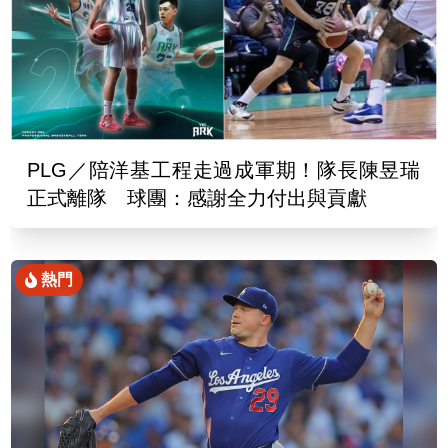
PLG／陪洋基工程走過成軍期！隊長陳昱瑞
正式離隊 球團：感謝全力付出與貢獻
熱門