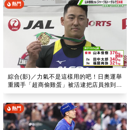
熱門
綜合(影)／力氣不是這樣用的吧！日奧運舉
重國手「超商偷雞蛋」被活逮把店員推到骨
折
熱門