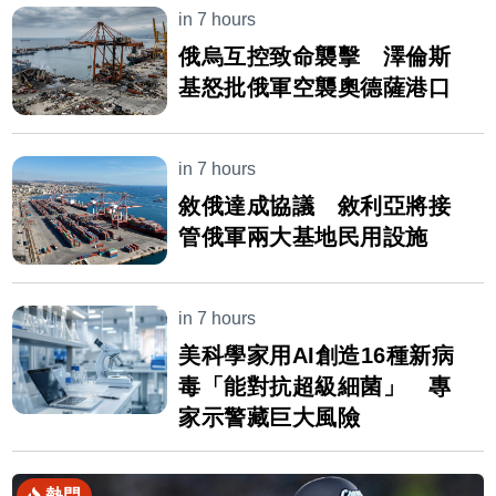
in 7 hours
俄烏互控致命襲擊 澤倫斯
基怒批俄軍空襲奧德薩港口
in 7 hours
敘俄達成協議 敘利亞將接
管俄軍兩大基地民用設施
in 7 hours
美科學家用AI創造16種新病
毒「能對抗超級細菌」 專
家示警藏巨大風險
熱門