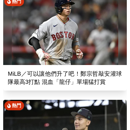
熱門
MiLB／可以讓他們升了吧！鄭宗哲敲安灌球
隊最高3打點 混血「龍仔」單場猛打賞
熱門