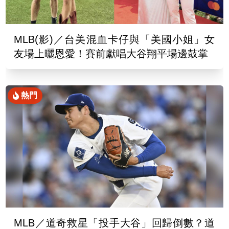
MLB(影)／台美混血卡仔與「美國小姐」女
友場上曬恩愛！賽前獻唱大谷翔平場邊鼓掌
熱門
MLB／道奇救星「投手大谷」回歸倒數？道