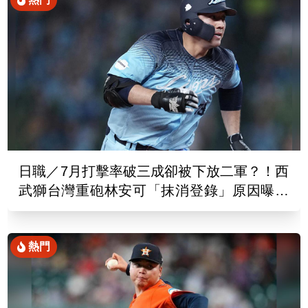
日職／7月打擊率破三成卻被下放二軍？！西
武獅台灣重砲林安可「抹消登錄」原因曝光
了
熱門