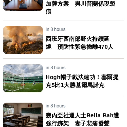
加薩方案 與川普關係現裂
痕
in 8 hours
西班牙西南部野火持續延
燒 預防性緊急撤離470人
in 8 hours
Hogh帽子戲法建功！塞爾提
克5比1大勝基爾馬諾克
in 8 hours
幾內亞社運人士Bella Bah遭
強行綁架 妻子悲痛發聲