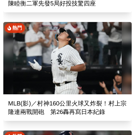
陳睦衡二軍先發5局好投技驚四座
熱門
MLB(影)／村神160公里火球又炸裂！村上宗
隆連兩戰開砲 第26轟再寫日本紀錄