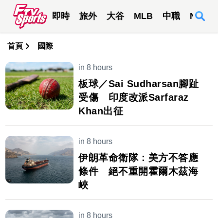
即時
旅外
大谷
MLB
中職
NBA
首頁
國際
in 8 hours
板球／Sai Sudharsan腳趾
受傷 印度改派Sarfaraz
Khan出征
in 8 hours
伊朗革命衛隊：美方不答應
條件 絕不重開霍爾木茲海
峽
in 8 hours