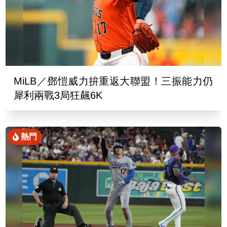
MiLB／鄧愷威力拚重返大聯盟！三振能力仍
犀利兩戰3局狂飆6K
熱門