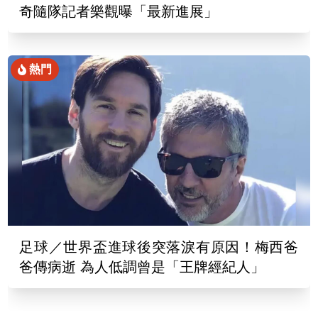
奇隨隊記者樂觀曝「最新進展」
熱門
足球／世界盃進球後突落淚有原因！梅西爸
爸傳病逝 為人低調曾是「王牌經紀人」