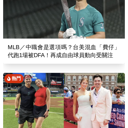
MLB／中職會是選項嗎？台美混血「費仔」
代跑1場被DFA！再成自由球員動向受關注
熱門