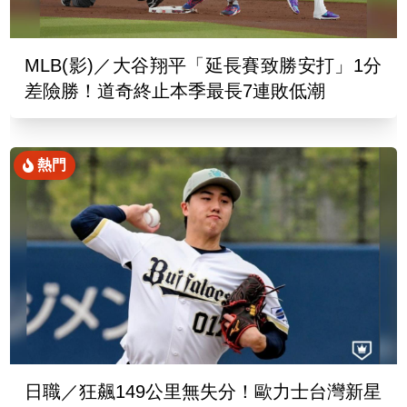
MLB(影)／大谷翔平「延長賽致勝安打」1分
差險勝！道奇終止本季最長7連敗低潮
熱門
日職／狂飆149公里無失分！歐力士台灣新星