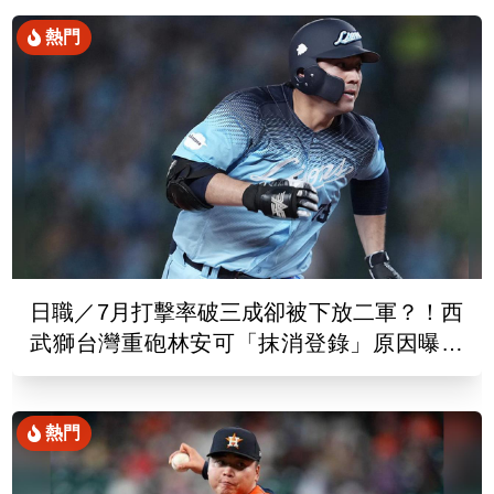
熱門
日職／7月打擊率破三成卻被下放二軍？！西
武獅台灣重砲林安可「抹消登錄」原因曝光
了
熱門