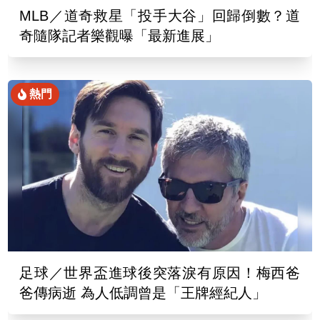
MLB／道奇救星「投手大谷」回歸倒數？道
奇隨隊記者樂觀曝「最新進展」
熱門
足球／世界盃進球後突落淚有原因！梅西爸
爸傳病逝 為人低調曾是「王牌經紀人」