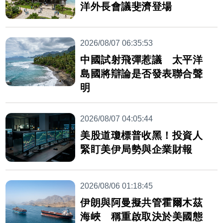
洋外長會議斐濟登場
2026/08/07 06:35:53
中國試射飛彈惹議 太平洋
島國將辯論是否發表聯合聲
明
2026/08/07 04:05:44
美股道瓊標普收黑！投資人
緊盯美伊局勢與企業財報
2026/08/06 01:18:45
伊朗與阿曼擬共管霍爾木茲
海峽 稱重啟取決於美國態