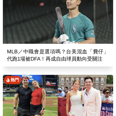
MLB／中職會是選項嗎？台美混血「費仔」
代跑1場被DFA！再成自由球員動向受關注
熱門