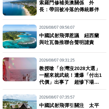
索羅門修補美澳關係 外
長：帶回被冷落的傳統夥伴
2026/08/07 09:56:07
中國試射飛彈惹議 紐西蘭
與吐瓦魯推聯合聲明譴責
2026/08/07 09:31:25
教授嗆「台灣沒2028大選」
一醒來就武統！遭爆「付出1
代價」出事了 超慘下場曝
光
2026/08/07 07:35:57
中國試射飛彈引關注 太平