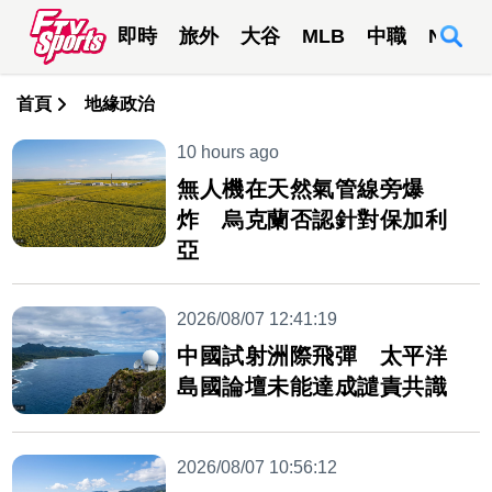
即時
旅外
大谷
MLB
中職
NBA
首頁
地緣政治
10 hours ago
無人機在天然氣管線旁爆
炸 烏克蘭否認針對保加利
亞
2026/08/07 12:41:19
中國試射洲際飛彈 太平洋
島國論壇未能達成譴責共識
2026/08/07 10:56:12