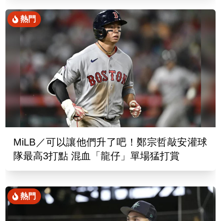
熱門
MiLB／可以讓他們升了吧！鄭宗哲敲安灌球
隊最高3打點 混血「龍仔」單場猛打賞
熱門