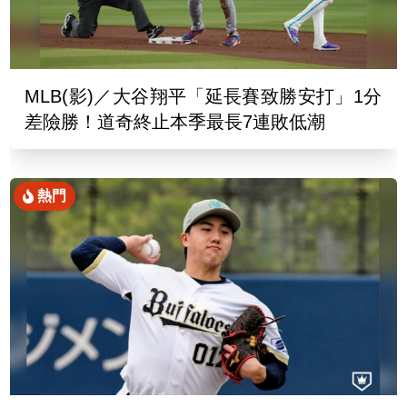
MLB(影)／大谷翔平「延長賽致勝安打」1分
差險勝！道奇終止本季最長7連敗低潮
熱門