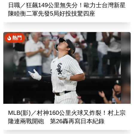
日職／狂飆149公里無失分！歐力士台灣新星
陳睦衡二軍先發5局好投技驚四座
熱門
MLB(影)／村神160公里火球又炸裂！村上宗
隆連兩戰開砲 第26轟再寫日本紀錄