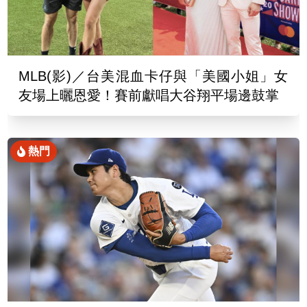
MLB(影)／台美混血卡仔與「美國小姐」女
友場上曬恩愛！賽前獻唱大谷翔平場邊鼓掌
熱門