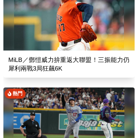
MiLB／鄧愷威力拚重返大聯盟！三振能力仍
犀利兩戰3局狂飆6K
熱門