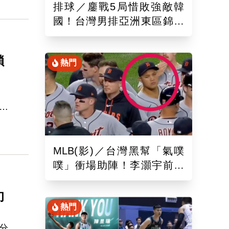
排球／鏖戰5局惜敗強敵韓
報的
國！台灣男排亞洲東區錦標
賽下場與日本交手拚晉4強戰
鎖
熱門
榔
目
緝
MLB(影)／台灣黑幫「氣噗
噗」衝場助陣！李灝宇前輩
遭觸身球「引爆大場面」
旬
熱門
分