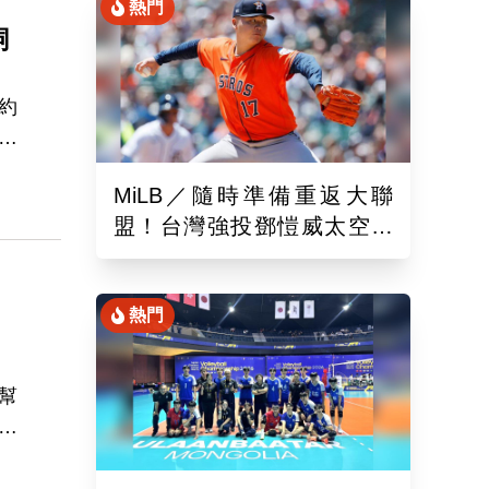
熱門
飼
約
心
，
MiLB／隨時準備重返大聯
盟！台灣強投鄧愷威太空人
3A登板後援1.2局飆3K
熱門
幫
心
助
用