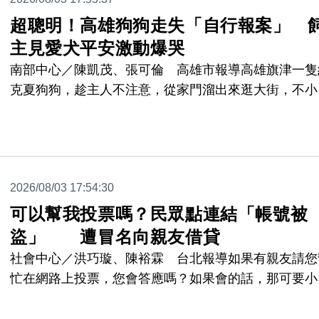
屬罪，裁定連男羈押。
超聰明！高雄狗狗走失「自行報案」 
主見愛犬平安激動爆哭
南部中心／陳凱茂、張可倫 高雄市報導高雄旗津一隻
克夏狗狗，趁主人不注意，從家門溜出來逛大街，不小
迷路，最後竟然自己走進派出所報案，員警立刻收留牠
沒多久，主人也著急衝進派出所求助，看到狗狗安然無
恙，激動大哭，對於狗會自己報案，更是不可置信。
2026/08/03 17:54:30
可以幫我投票嗎？民眾點連結「帳號被
盜」 遭冒名向親友借貸
社會中心／洪巧璇、陳裕霖 台北報導如果有親友請您
忙在網路上投票，您會答應嗎？如果會的話，那可要小
了，因為很有可能是詐騙陷阱，詐騙集團看準民眾熱心
人的心理，利用假的頁面，誘騙民眾輸入帳號密碼來盜