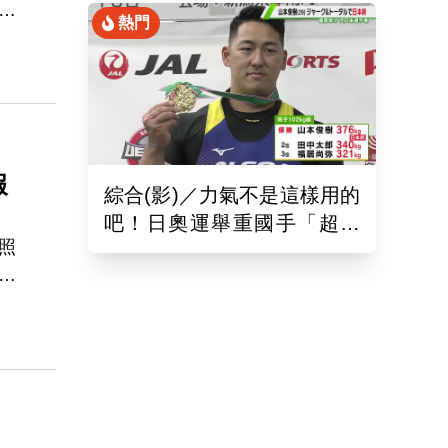
跟
熱門
綑
害
循
報
綜合(影)／力氣不是這樣用的
吧！日奧運舉重國手「超商
照
偷雞蛋」被活逮把店員推到
林
骨折
擊
外
有