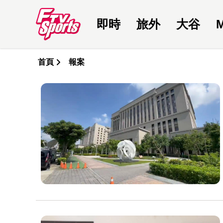
即時
旅外
大谷
首頁
報案