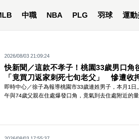
MLB
中職
NBA
PLG
羽球
運動
2026/08/03 21:09:24
快新聞／這款不孝子！桃園33歲男口角
「竟買刀返家刺死七旬老父」 慘遭收
即時中心／徐子為報導桃園市33歲連姓男子，本月1日
午與74歲父親在住處爆發口角，竟氣到去住處附近的
店購買刀具，當天下午1點多返家後，動手刺傷七旬老
臉、手、腹部等部位，再打119報案。桃園警分局龍安
出所當場依家暴、殺人未遂等罪將他送辦。不過連父仍
日凌晨宣告不治，桃園地方法院已依家暴、殺害直系尊
2026/08/03 17:55:37