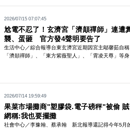
訊息向警方報案，強調傳聞不是何宗旂離隊主因。
2026/07/15 07:07:45
尬電不忍了！玄濟宮「濟顛禪師」連遭
襲、蛋砸 官方發4聲明要告了
生活中心／綜合報導台東玄濟宮近期因宮主鄔馨茹自稱
「濟顛禪師」、「東方紫薇聖人」、「霄凌天尊」等身
分，並宣稱能與外星人溝通而掀起軒然大波，日前南下
境時「數百信眾跪地膜拜」的畫面更引發輿論沸騰。不
爭議愈演愈烈，竟有不滿的民眾直接找上門，對廟方發
「潑糞、砸雞蛋」等極端私刑，甚至有網紅前來直播叫
2026/07/14 19:59:49
並與信眾爆發口角。面對排山倒海的物理攻擊與網路爆
料，玄濟宮於14日晚間終於「尬電不忍了」，高調在
果菜市場攤商"塑膠袋.電子磅秤"被偷 
粉專
網稱:我也要擺攤
社會中心／李豫翰、蔡承翰 新北報導還記得今年5月