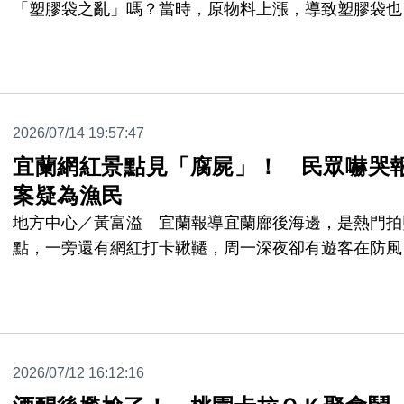
「塑膠袋之亂」嗎？當時，原物料上漲，導致塑膠袋也
著漲價，沒想到，蘆洲的大台北果菜市場，攤商的一大
塑膠袋跟電子磅秤，也奇貨可居，變承竊賊的目標，被
攤商一度沒有塑膠袋可用，無法做生意，報案後，警方
線逮捕竊嫌，他供稱自己要擺攤，才會動起歪腦筋。
2026/07/14 19:57:47
宜蘭網紅景點見「腐屍」！ 民眾嚇哭
案疑為漁民
地方中心／黃富溢 宜蘭報導宜蘭廍後海邊，是熱門拍
點，一旁還有網紅打卡鞦韆，周一深夜卻有遊客在防風
內，發現一具男屍，遺體還被野狗啃咬，露出白骨，目
遊客嚇得崩潰痛哭，遺體在帳棚內被發現，初步排除有
力介入，沒有留有遺書，或證件，死亡原因與死者身分
待釐清。
2026/07/12 16:12:16