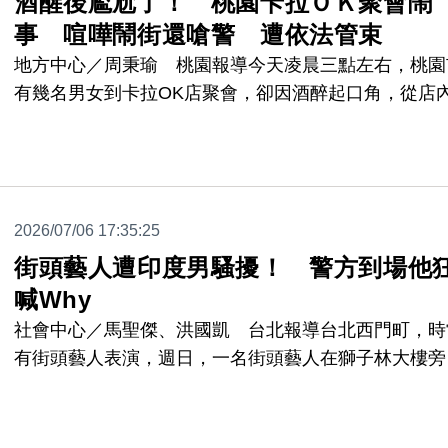
酒醒後尷尬了！ 桃園卡拉ＯＫ聚會鬧
事 喧嘩鬧街還嗆警 遭依法管束
地方中心／周秉瑜 桃園報導今天凌晨三點左右，桃園
有幾名男女到卡拉OK店聚會，卻因酒醉起口角，從店
路吵到店外。附近民眾報案，警方到場處理、其中一對
侶還對員警叫囂，最後，被帶回派出所管束。
2026/07/06 17:35:25
街頭藝人遭印度男騷擾！ 警方到場他
喊Why
社會中心／馬聖傑、洪國凱 台北報導台北西門町，時
有街頭藝人表演，週日，一名街頭藝人在獅子林大樓旁
演時，被一名喝醉的印度籍男子干擾，他不僅瘋狂接近
演者，更狂喊自己是電影巨星，讓表演者受不了，直接
案，而員警到場後，這名印度籍男子相當不配合，差點