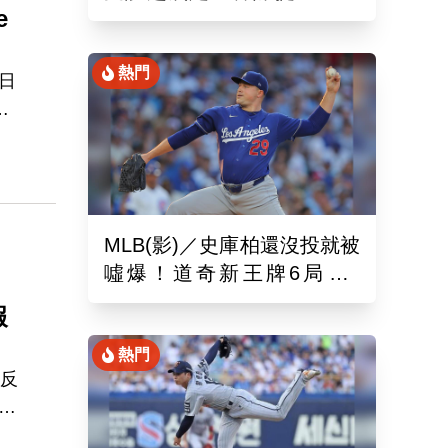
e
娜璉笑開懷網友全笑翻
熱門
日
空
是
未
踏
賠1
MLB(影)／史庫柏還沒投就被
噓爆！道奇新王牌6局失2
！
分 交易後首秀吞第六敗
報
熱門
違反
，
性