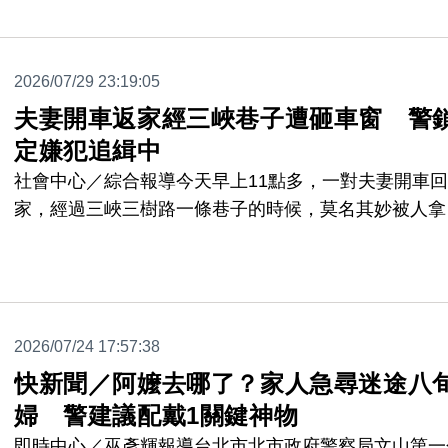
LINE帳號，再冒名向其他好友借款詐財，目前警方獲
投票詐騙案，就有高達288件。
2026/07/29 23:19:05
夫妻開車返家經三峽巷子遭砸車窗 警
定嫌犯追緝中
社會中心／綜合報導今天早上11點多，一對夫妻開車回
家，經過三峽三樹路一條巷子的時候，莫名其妙被人拿
頭砸破車窗，差點砸中妻子腦門，還好只有受到驚嚇。
前被害人已經報案提告，警方也已經鎖定對象，積極追
中。
2026/07/24 17:57:38
快新聞／阿嬤去哪了？家人急尋迷途八
婦 警建議配戴1關鍵神物
即時中心／巫彥輝報導台北市北市政府警察局文山第一