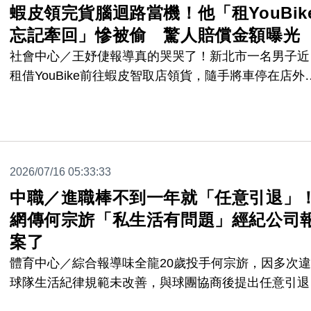
蝦皮領完貨腦迴路當機！他「租YouBik
忘記牽回」慘被偷 驚人賠償金額曝光
社會中心／王妤倢報導真的哭哭了！新北市一名男子近
租借YouBike前往蝦皮智取店領貨，隨手將車停在店外
地，怎料取完貨後竟然「腦迴路當機」，完全忘記自己
騎車前來，直接拎著包裹走路回家。直到隔天收到官方
歸還簡訊，他才驚覺大事不妙，火速衝回現場卻發現腳
車早已不翼而飛。由於合約規定若3個月內未尋獲須現
2026/07/16 05:33:33
萬5000元，讓他嚇得急忙上網發文求救。
中職／進職棒不到一年就「任意引退」
網傳何宗旂「私生活有問題」經紀公司
案了
體育中心／綜合報導味全龍20歲投手何宗旂，因多次
球隊生活紀律規範未改善，與球團協商後提出任意引退
而經紀公司方面也表示，已經針對近期網路流傳的攻擊