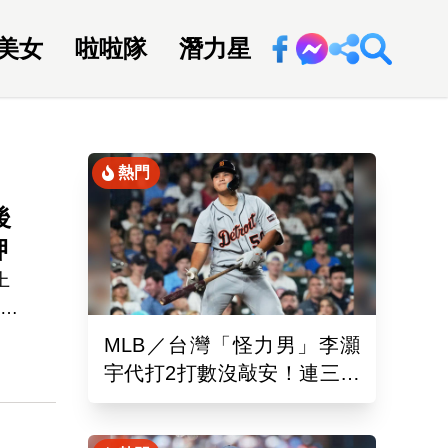
美女
啦啦隊
潛力星
回新聞網
熱門
後
押
上
量販
父的
MLB／台灣「怪力男」李灝
派
宇代打2打數沒敲安！連三場
於2
坐板凳 老虎11:0完封水手
親