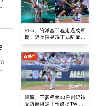
員
習
返
，
PLG／陪洋基工程走過成軍
家
期！隊長陳昱瑞正式離隊
走
球團：感謝全力付出與貢獻
安
熱門
間
案
、
員
為
韓職／王彥程奪10勝創紀錄
受訪超淡定！韓媒提TWICE