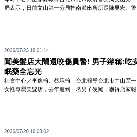
局表示，日前文山第一分局指南派出所所長陳昱宏、警
黃嘉誠接獲一名民眾報案，表示其高齡八旬的母親平時
慣前往住家附近河堤散步，當日依往常外出後卻遲遲未
家，家屬遍尋不著，擔心發生意外，遂向警方請求協助
經關懷詢問後，員警隨即將其載返派出所休息，並通知
2026/07/23 18:01:14
屬前來接回。警方也建議可配戴具定位功能之裝置或防
失識別配件，並多加留意其外出情形。
闖美髮店大鬧還咬傷員警! 男子辯稱:吃
眠藥全忘光
社會中心／李豫翰、蔡承翰 台北報導台北市中山區一
女性專屬美髮店，去年遭到一名男子硬闖，嚇得店家報
處理，沒想到，員警到場後，男子不配合，還失控揮拳
攻擊警方，甚至張口亂咬，導致到場的蘇姓員警、傅姓
警，全身多處被抓傷、咬傷，事後，男子竟然辯稱，因
吃安眠藥，過程全都忘光光。
2026/07/20 16:03:02