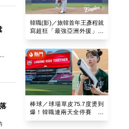
韓職(影)／旅韓首年王彥程就
糞
寫超狂「最強亞洲外援」紀
錄！6局飆7K奪單季第10勝
熱門
遶
料
動
囂
臉書
棒球／球場草皮75.7度燙到
賊落
爆！韓職連兩天全停賽 工
作人員、球迷頻傳熱傷害
的