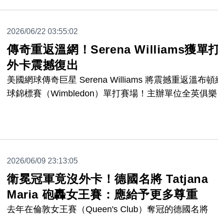
2026/06/22 03:55:02
傳奇重返溫網！Serena Williams獲單
外卡震撼復出
美國網球傳奇巨星 Serena Williams 將震撼重返溫布頓
球錦標賽（Wimbledon）單打賽場！主辦單位全英俱
宣布，將最後一張單打外卡頒發給這位曾奪下7屆溫網
冠軍的傳奇天后，消息隨即引發全球球迷熱烈討論。
2026/06/09 23:13:05
衛冕冠軍竟沒外卡！德國名將 Tatjana
Maria 砲轟女王賽：應給予更多尊重
去年在倫敦女王賽（Queen's Club）奪冠的德國名將