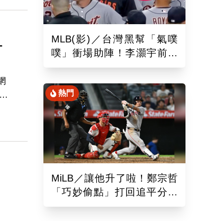
MLB(影)／台灣黑幫「氣噗
打
噗」衝場助陣！李灝宇前輩
遭觸身球「引爆大場面」
網
熱門
樂部
女單
MiLB／讓他升了啦！鄭宗哲
「巧妙偷點」打回追平分助
隊以10比4大勝