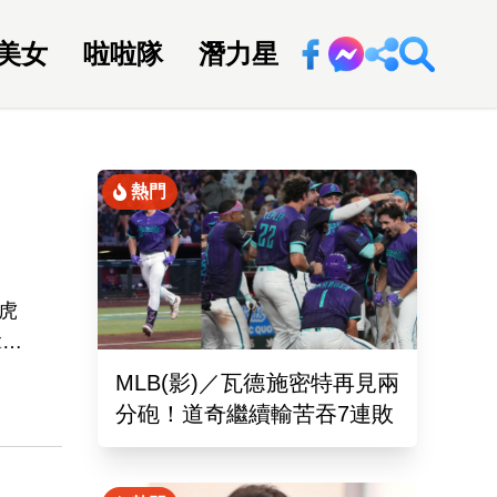
美女
啦啦隊
潛力星
回新聞網
熱門
虎
拿下
外卡
MLB(影)／瓦德施密特再見兩
分砲！道奇繼續輸苦吞7連敗