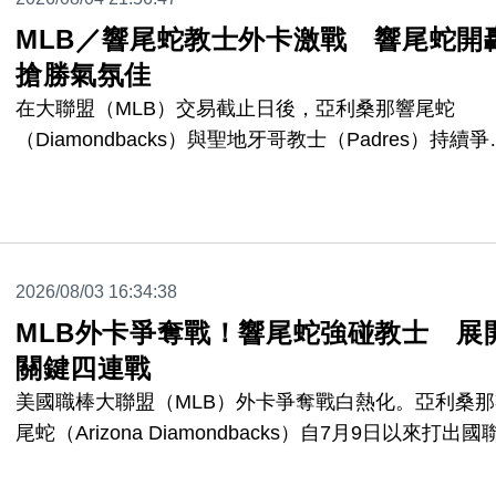
MLB／響尾蛇教士外卡激戰 響尾蛇開
搶勝氣氛佳
在大聯盟（MLB）交易截止日後，亞利桑那響尾蛇
（Diamondbacks）與聖地牙哥教士（Padres）持續爭
國家聯盟外卡席次。響尾蛇在系列賽首戰以5比1擊敗教
士，Tim Tawa敲出關鍵三分砲，幫助球隊拉開勝差，
氣氛相當高昂。
2026/08/03 16:34:38
MLB外卡爭奪戰！響尾蛇強碰教士 展
關鍵四連戰
美國職棒大聯盟（MLB）外卡爭奪戰白熱化。亞利桑那
尾蛇（Arizona Diamondbacks）自7月9日以來打出國
佳戰績，目前與費城人隊並列外卡席次，週一將與聖地
哥教士（San Diego Padres）展開關鍵四連戰。