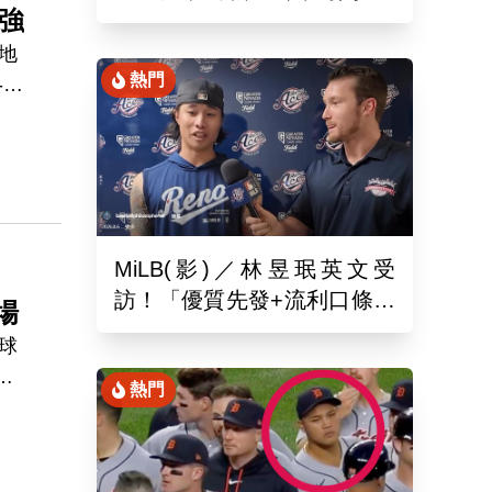
強
月26於新潟主場舉辦引退儀
式
，地
熱門
-
MiLB(影)／林昱珉英文受
訪！「優質先發+流利口條」
場
被讚爆 網：有Ray的感覺
奇球
的
熱門
姐姐