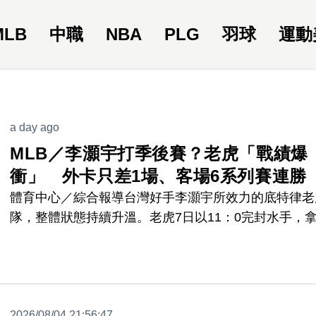
MLB
中職
NBA
PLG
羽球
運動
a day ago
MLB／李灝宇打季後賽？老虎「戰績爆
衝」 外卡只差1場、客場6系列賽連勝
體育中心／綜合報導台灣好手李灝宇所效力的底特律老
隊，整體狀態持續升溫。老虎7日以11：0完封水手，
系列賽勝利，近6場豪取5勝，不僅將與美聯最後一張
席次的差距縮小到僅1場，也讓季後賽希望持續升高。
2026/08/04 21:56:47