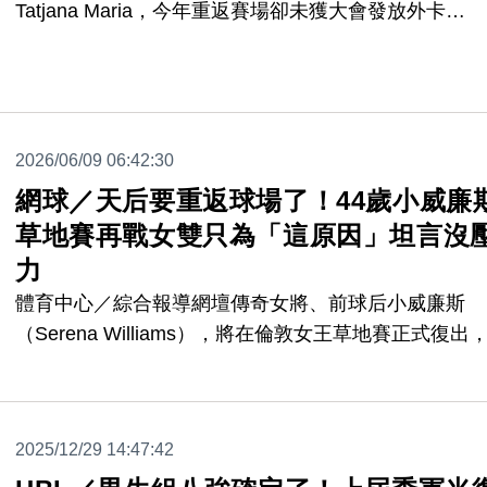
Tatjana Maria，今年重返賽場卻未獲大會發放外卡
（wildcard），被迫從資格賽打起。身為衛冕冠軍的她
此感到相當不滿，直言主辦單位缺乏尊重，引發網壇熱
議。
2026/06/09 06:42:30
網球／天后要重返球場了！44歲小威廉
草地賽再戰女雙只為「這原因」坦言沒
力
體育中心／綜合報導網壇傳奇女將、前球后小威廉斯
（Serena Williams），將在倫敦女王草地賽正式復出
年紀小她2輪椅上的加拿大新秀合拍出戰女雙賽事，被
為什麼還要繼續打球？小威廉斯坦言現在對她來說「輸
已經不是重點」，但希望能讓2個孩子看她在場上打球
2025/12/29 14:47:42
子。