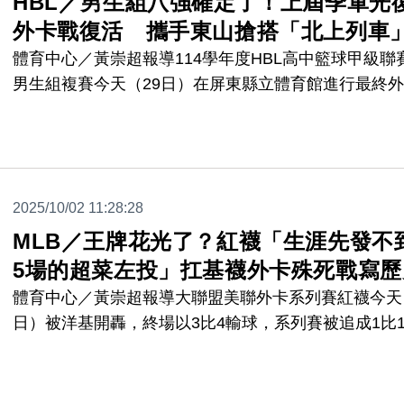
HBL／男生組八強確定了！上屆季軍光
外卡戰復活 攜手東山搶搭「北上列車
體育中心／黃崇超報導114學年度HBL高中籃球甲級聯
男生組複賽今天（29日）在屏東縣立體育館進行最終
戰，上屆季軍光復高中今年落入外卡階段，關鍵戰役重
攻守信心，以86比68淘汰三重商工；另一個組合，今
賽小組階段搶下3勝的東山高中也在外卡戰順利以52比4
擺脫開南高中糾纏，雙雙搶下最終北上列車車票，確立
2025/10/02 11:28:28
年HBL男生組八支球隊。
MLB／王牌花光了？紅襪「生涯先發不
5場的超菜左投」扛基襪外卡殊死戰寫歷
體育中心／黃崇超報導大聯盟美聯外卡系列賽紅襪今天
日）被洋基開轟，終場以3比4輸球，系列賽被追成1比
手，雙方將在明天（3日）進行晉級殊死戰，不料紅襪
先發都已消耗殆盡，加上資深投手吉歐里多（Lucas
Giolito）因傷沒在外卡名單中，基襪大戰G3紅襪派出