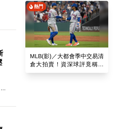
熱門
對
斯
MLB(影)／大都會季中交易清
壓
倉大拍賣！資深球評竟稱送
出的球員都是「垃圾」
，與
問到
贏
的樣