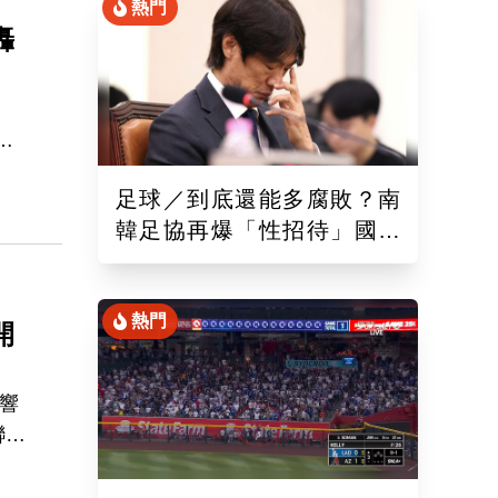
熱門
轟
奪
足球／到底還能多腐敗？南
隊內
韓足協再爆「性招待」國際
裁判！外媒痛批：丟臉丟到
國外去
熱門
開
響
聯最
牙