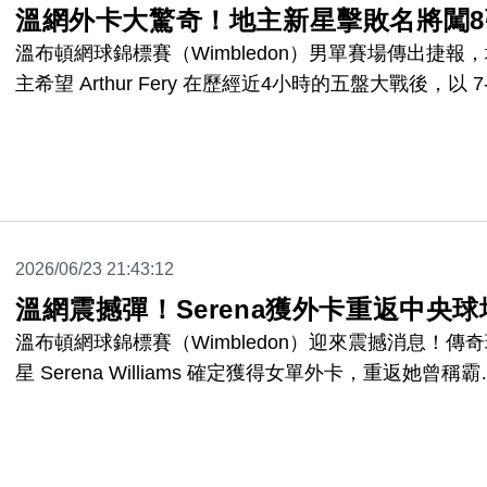
溫網外卡大驚奇！地主新星擊敗名將闖8
溫布頓網球錦標賽（Wimbledon）男單賽場傳出捷報
主希望 Arthur Fery 在歷經近4小時的五盤大戰後，以 7
5、3-6、4-6、6-4、7-6(7) 擊退保加利亞名將 Grigor
Dimitrov，驚奇闖進男單8強。
2026/06/23 21:43:12
溫網震撼彈！Serena獲外卡重返中央球
溫布頓網球錦標賽（Wimbledon）迎來震撼消息！傳
星 Serena Williams 確定獲得女單外卡，重返她曾稱霸
中央球場。這位擁有23座大滿貫冠軍的傳奇，也將與
Venus Williams 攜手出戰雙打，再度成為全球焦點。