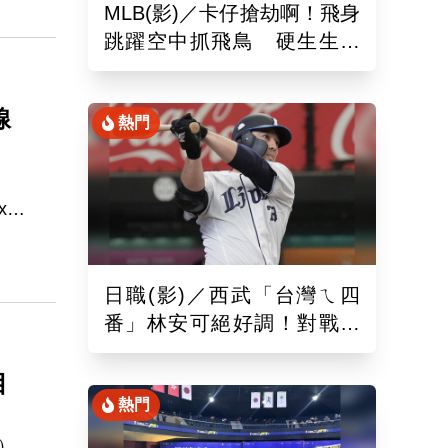
MLB(影)／卡仔搶劫啊！飛身
跳躍空中抓飛鳥 硬生生沒
收艾德曼追平砲
線
熱門
x
。
日職(影)／西武「台灣ㄟ四
番」林安可絕好調！對戰軟
銀敲二壘長打連2場敲安
目
熱門
s）