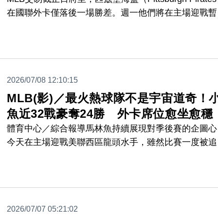
在國聯外卡僅落後一場勝差。週一他們將在主場迎戰暫
外卡最後一席的亞利桑那響尾蛇（Arizona
Diamondbacks），展開關鍵三連戰。
2026/07/08 12:10:15
MLB(影)／最火熱球隊不是宇宙道奇！
魚近32戰豪奪24勝 外卡席位愈坐愈穩
體育中心／綜合報導馬林魚持續展現對季後賽的企圖心
今天在主場迎戰美聯西區龍頭水手，雖然比賽一度被追
平，但延長10局靠著瑪西（Jakob Marsee）擊出再見
打，終場以6：5氣走水手，拿下近32場比賽的第24勝
為自6月以來大聯盟戰績最佳的球隊。
2026/07/07 05:21:02