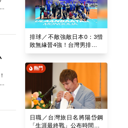
居
排球／不敵強敵日本0：3惜
敗無緣晉4強！台灣男排亞洲
東區排球錦標賽續拚最佳名
小
次
熱門
！
安
，成
日職／台灣旅日名將陽岱鋼
「生涯最終戰」公布時間！9