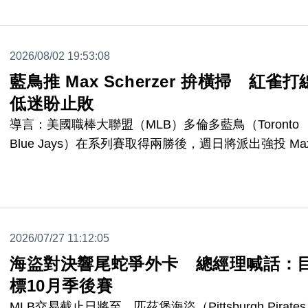
2026/08/02 19:53:08
藍鳥推 Max Scherzer 拚橫掃 紅雀打
低迷盼止敗
導言：美國職棒大聯盟（MLB）多倫多藍鳥（Toronto
Blue Jays）在系列賽取得兩勝後，週日將派出強投 Ma
Scherzer 先發，力拚橫掃聖路易紅雀（St. Louis
Cardinals）。紅雀近期陷入低潮，期盼能止住三連敗
2026/07/27 11:12:05
海盜對決響尾蛇爭外卡 總經理喊話：
標10月季後賽
MLB交易截止日將至，匹茲堡海盜（Pittsburgh Pirate