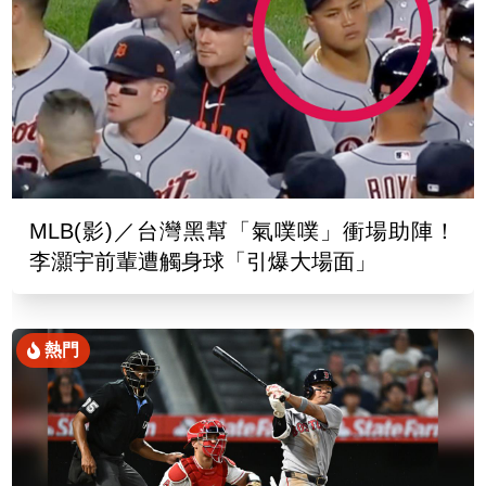
MLB(影)／台灣黑幫「氣噗噗」衝場助陣！
李灝宇前輩遭觸身球「引爆大場面」
熱門