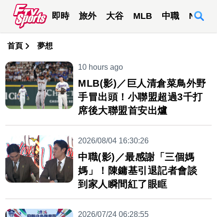
即時
旅外
大谷
MLB
中職
NBA
首頁
夢想
10 hours ago
MLB(影)／巨人清倉菜鳥外野
手冒出頭！小聯盟超過3千打
席後大聯盟首安出爐
2026/08/04 16:30:26
中職(影)／最感謝「三個媽
媽」！陳鏞基引退記者會談
到家人瞬間紅了眼眶
2026/07/24 06:28:55