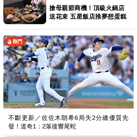
搶母親節商機！頂級火鍋店
送花束 五星飯店推夢想蛋糕
熱門
不斷更新／佐佐木朗希6局失2分繳優質先
發！道奇1：2落後響尾蛇