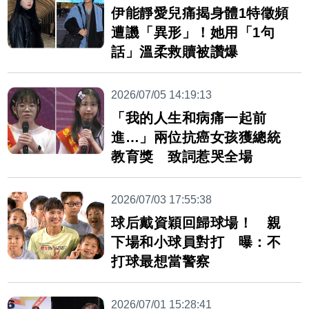
伊能靜愛兒痛揭身體1特徵頻
遭譏「異形」！她用「1句
話」溫柔救贖被讚爆
2026/07/05 14:19:13
「我的人生和病痛一起前
進…」兩位抗癌女孩獲總統
教育獎 致詞惹哭全場
2026/07/03 17:55:38
球后戴資穎回歸球場！ 親
下場和小球員對打 曝：不
打球最想當警察
2026/07/01 15:28:41