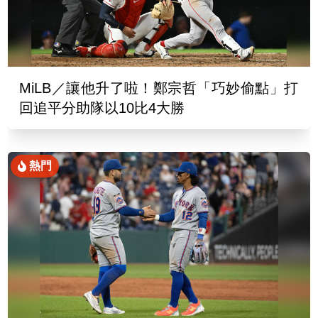
MiLB／讓他升了啦！鄭宗哲「巧妙偷點」打
回追平分助隊以10比4大勝
熱門