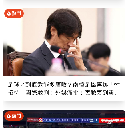
熱門
足球／到底還能多腐敗？南韓足協再爆「性
招待」國際裁判！外媒痛批：丟臉丟到國外
去
熱門