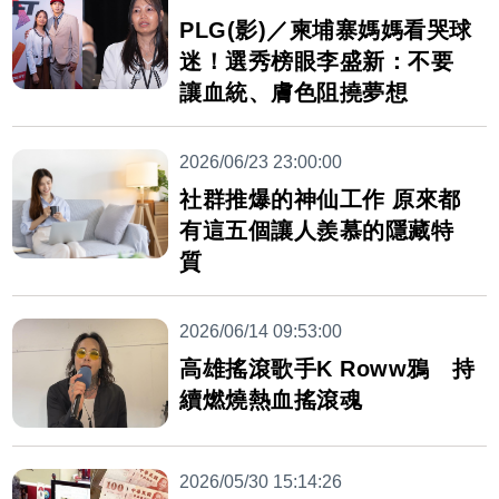
PLG(影)／柬埔寨媽媽看哭球
迷！選秀榜眼李盛新：不要
讓血統、膚色阻撓夢想
2026/06/23 23:00:00
社群推爆的神仙工作 原來都
有這五個讓人羨慕的隱藏特
質
2026/06/14 09:53:00
高雄搖滾歌手K Roww鴉 持
續燃燒熱血搖滾魂
2026/05/30 15:14:26