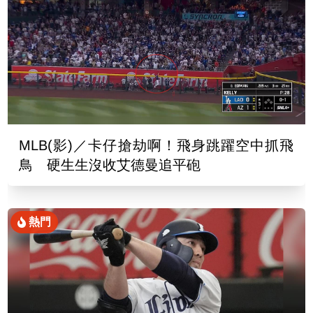
MLB(影)／卡仔搶劫啊！飛身跳躍空中抓飛
鳥 硬生生沒收艾德曼追平砲
熱門