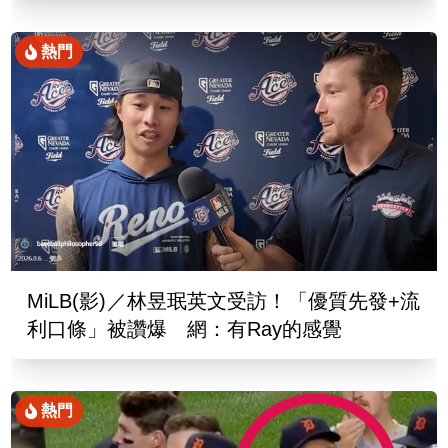
熱門
MiLB(影)／林昱珉英文受訪！「優質先發+流
利口條」被讚爆 網：有Ray的感覺
熱門