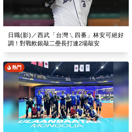
日職(影)／西武「台灣ㄟ四番」林安可絕好
調！對戰軟銀敲二壘長打連2場敲安
熱門