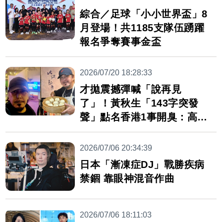
綜合／足球「小小世界盃」8
月登場！共1185支隊伍踴躍
報名爭奪賽事金盃
2026/07/20 18:28:33
才拋震撼彈喊「說再見
了」！黃秋生「143字突發
聲」點名香港1事開臭：高危
了
2026/07/06 20:34:39
日本「漸凍症DJ」戰勝疾病
禁錮 靠眼神混音作曲
2026/07/06 18:11:03