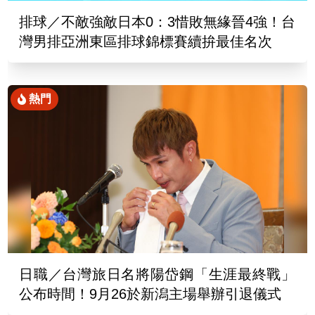
排球／不敵強敵日本0：3惜敗無緣晉4強！台
灣男排亞洲東區排球錦標賽續拚最佳名次
熱門
日職／台灣旅日名將陽岱鋼「生涯最終戰」
公布時間！9月26於新潟主場舉辦引退儀式