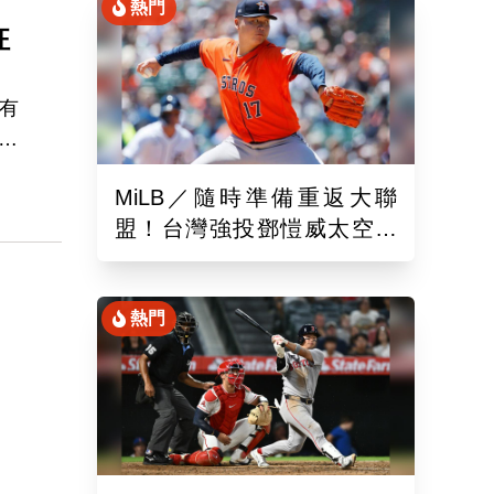
熱門
狂
V有
在
方
MiLB／隨時準備重返大聯
並
盟！台灣強投鄧愷威太空人
偵
3A登板後援1.2局飆3K
熱門