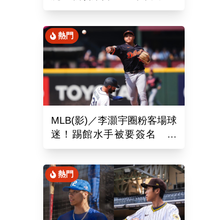
場、客場6系列賽連勝
熱門
MLB(影)／李灝宇圈粉客場球
迷！踢館水手被要簽名 當
地狂粉：終於見到你了
熱門