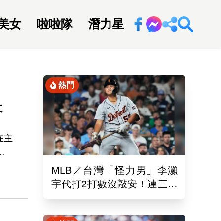
美女
啦啦隊
潛力星
回新聞網
熱門
大
在主
誤
開始
MLB／台灣「怪力男」李灝
軟
宇代打2打數沒敲安！連三場
看
坐板凳 老虎11:0完封水手
」