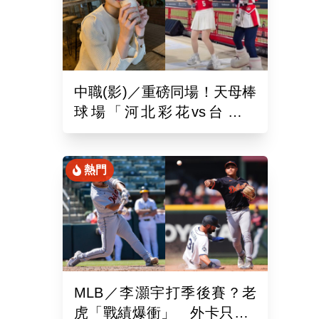
中職(影)／重磅同場！天母棒
球場「河北彩花vs台北彩
華」網挺：30年前彩華不輸
熱門
MLB／李灝宇打季後賽？老
虎「戰績爆衝」 外卡只差1