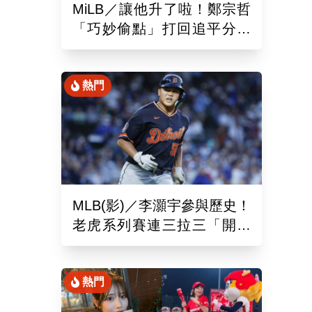
MiLB／讓他升了啦！鄭宗哲
「巧妙偷點」打回追平分助
隊以10比4大勝
熱門
MLB(影)／李灝宇參與歷史！
老虎系列賽連三拉三「開對
手魯閣」追平130年偉業
熱門