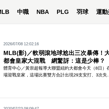
MLB
中職
NBA
PLG
羽球
運動
2026/07/08 12:02:16
MLB(影)／軟弱滾地球尬出三次暴傳！
都會皇家大混戰 網驚訝：這是少棒？
體育中心／黃崇超報導大聯盟紐約大都會今天（8日）
場迎戰皇家，這場比賽雙方合計出現29支安打、3次失
得到28分，大都會最終以12比16輸球，這場比賽從一
就形成大混戰，大都會打者一局下半敲出一顆投手正面
弱滾地球，沒想到讓皇家出現連續三次暴傳失誤，網友
了全傻眼：「我兒子的社區棒球比賽都會有這種場景。
2020/07/23 08:09:47