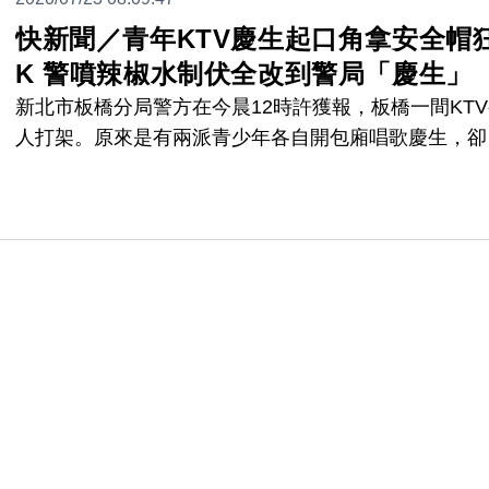
快新聞／青年KTV慶生起口角拿安全帽
K 警噴辣椒水制伏全改到警局「慶生」
新北市板橋分局警方在今晨12時許獲報，板橋一間KT
人打架。原來是有兩派青少年各自開包廂唱歌慶生，卻
離去時在門口相遇，雙方互看不順眼引發口角，其中一
更直接拿起安全帽狂K對方頭部。警方出動快打部隊，
噴灑辣椒水將眾人全部制伏，並依妨害秩序罪及社維法
辦。這群人的慶生也變了調，改到警局「續攤」。