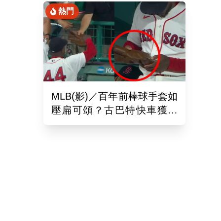
熱門
MLB(影)／百年前棒球手套如
壓扁可頌？古巴特快車獲得
「極罕見古董」樂到爆