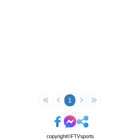
1
copyright©FTVsports