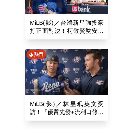
MiLB(影)／台灣新星強投豪
打正面對決！柯敬賢雙安狙
擊蘇嵐鴻
熱門
MiLB(影)／林昱珉英文受
訪！「優質先發+流利口條」
被讚爆 網：有Ray的感覺