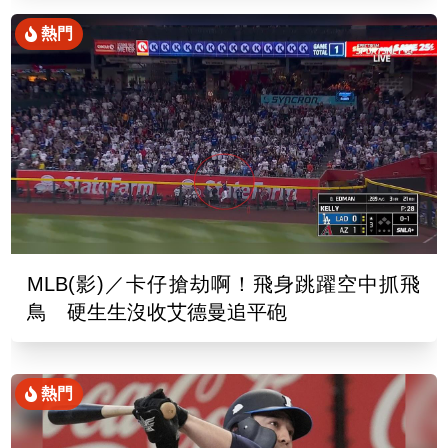
熱門
MLB(影)／卡仔搶劫啊！飛身跳躍空中抓飛
鳥 硬生生沒收艾德曼追平砲
熱門