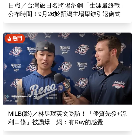
日職／台灣旅日名將陽岱鋼「生涯最終戰」
公布時間！9月26於新潟主場舉辦引退儀式
熱門
MiLB(影)／林昱珉英文受訪！「優質先發+流
利口條」被讚爆 網：有Ray的感覺