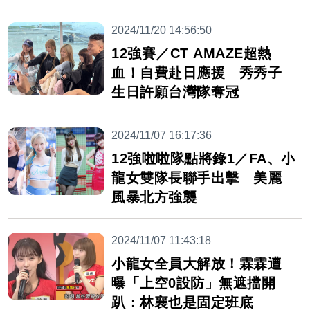
2024/11/20 14:56:50
12強賽／CT AMAZE超熱
血！自費赴日應援 秀秀子
生日許願台灣隊奪冠
2024/11/07 16:17:36
12強啦啦隊點將錄1／FA、小
龍女雙隊長聯手出擊 美麗
風暴北方強襲
2024/11/07 11:43:18
小龍女全員大解放！霖霖遭
曝「上空0設防」無遮擋開
趴：林襄也是固定班底