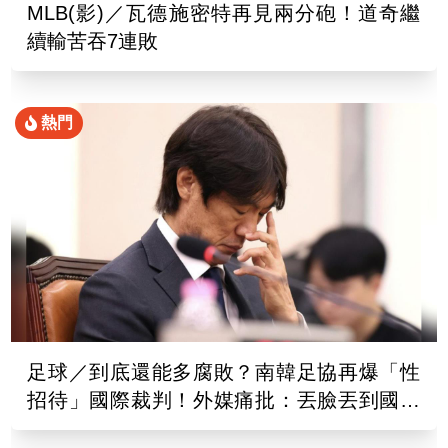
MLB(影)／瓦德施密特再見兩分砲！道奇繼
續輸苦吞7連敗
熱門
足球／到底還能多腐敗？南韓足協再爆「性
招待」國際裁判！外媒痛批：丟臉丟到國外
去