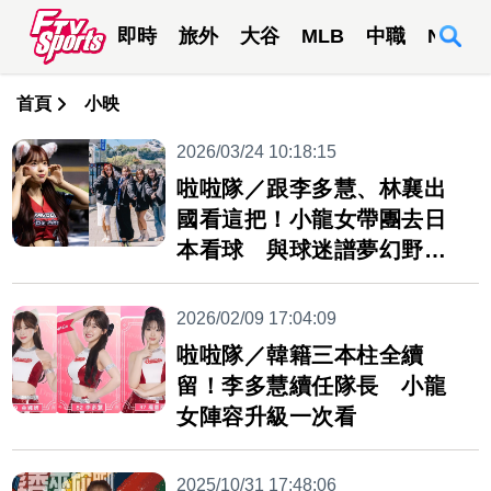
即時
旅外
大谷
MLB
中職
NBA
首頁
小映
2026/03/24 10:18:15
啦啦隊／跟李多慧、林襄出
國看這把！小龍女帶團去日
本看球 與球迷譜夢幻野球
夢
2026/02/09 17:04:09
啦啦隊／韓籍三本柱全續
留！李多慧續任隊長 小龍
女陣容升級一次看
2025/10/31 17:48:06