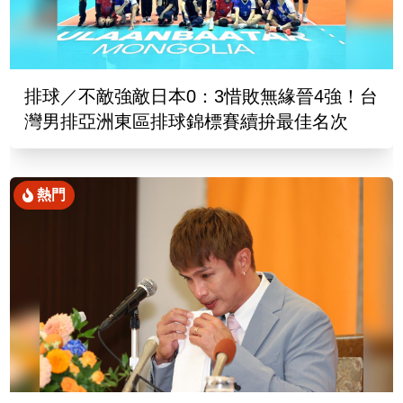
排球／不敵強敵日本0：3惜敗無緣晉4強！台
灣男排亞洲東區排球錦標賽續拚最佳名次
熱門