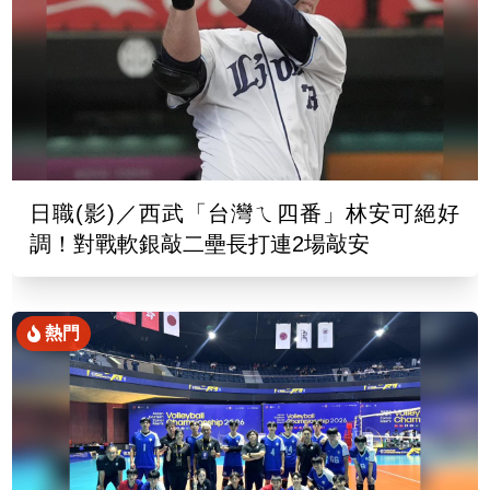
日職(影)／西武「台灣ㄟ四番」林安可絕好
調！對戰軟銀敲二壘長打連2場敲安
熱門