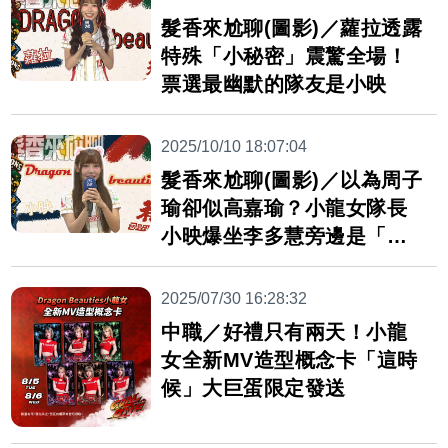
髮香來尬聊(圖影)／蘿拉透露
特殊「小秘密」震驚全場！
票選最幽默的隊友是小映
2025/10/10 18:07:04
髮香來尬聊(圖影)／以為周子
瑜卻似高嘉瑜？小龍女隊長
小映爆坐李多慧旁邊是「惡
夢」
2025/07/30 16:28:32
中職／好禮只有兩天！小龍
女全新MV造型概念卡「這時
候」大巨蛋限定發送