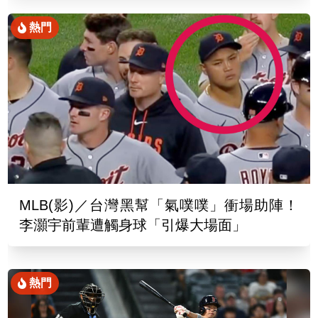
熱門
MLB(影)／台灣黑幫「氣噗噗」衝場助陣！
李灝宇前輩遭觸身球「引爆大場面」
熱門