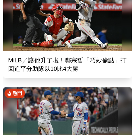
MiLB／讓他升了啦！鄭宗哲「巧妙偷點」打
回追平分助隊以10比4大勝
熱門