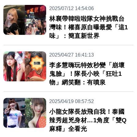
2025/07/12 14:54:06
林襄帶韓啦啦隊女神挑戰台
灣味！權喜原自曝最愛「這1
味」：簡直新世界
2025/04/27 16:41:13
李多慧嗨玩特效秒變「崩壞
鬼臉」！隊長小映「狂吐1
物」網笑翻：有噴泉
2025/04/19 08:57:52
小龍女隊長放飛自我！泰國
辣秀超兇身材…1角度「雙Q
麻糬」全看光