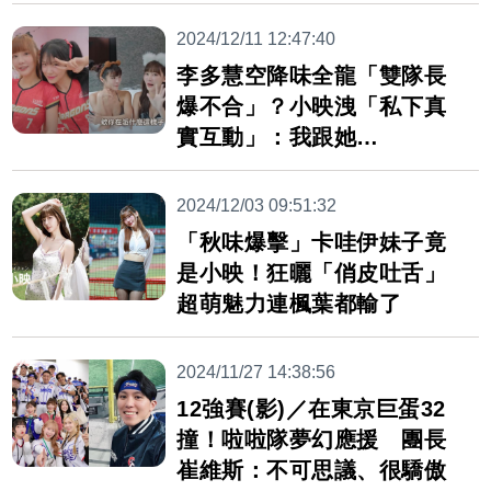
2024/12/11 12:47:40
李多慧空降味全龍「雙隊長
爆不合」？小映洩「私下真
實互動」：我跟她…
2024/12/03 09:51:32
「秋味爆擊」卡哇伊妹子竟
是小映！狂曬「俏皮吐舌」
超萌魅力連楓葉都輸了
2024/11/27 14:38:56
12強賽(影)／在東京巨蛋32
撞！啦啦隊夢幻應援 團長
崔維斯：不可思議、很驕傲