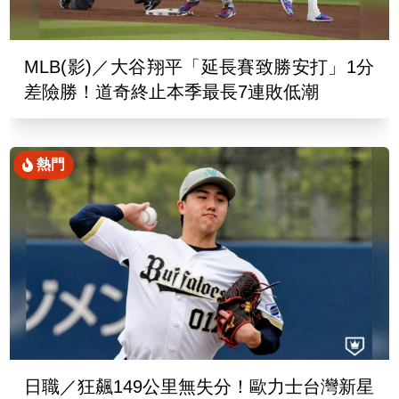
MLB(影)／大谷翔平「延長賽致勝安打」1分
差險勝！道奇終止本季最長7連敗低潮
熱門
日職／狂飆149公里無失分！歐力士台灣新星