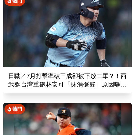
熱門
日職／7月打擊率破三成卻被下放二軍？！西
武獅台灣重砲林安可「抹消登錄」原因曝光
了
熱門