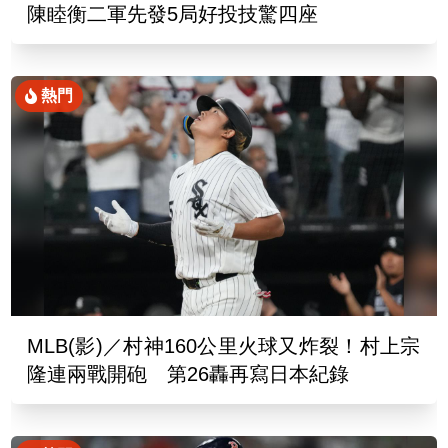
陳睦衡二軍先發5局好投技驚四座
熱門
MLB(影)／村神160公里火球又炸裂！村上宗
隆連兩戰開砲 第26轟再寫日本紀錄