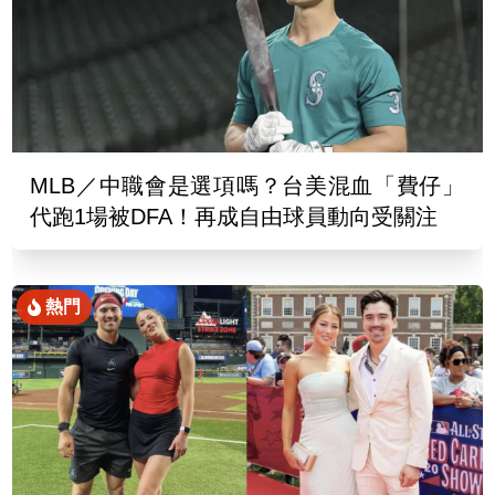
MLB／中職會是選項嗎？台美混血「費仔」
代跑1場被DFA！再成自由球員動向受關注
熱門