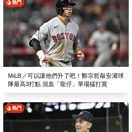
熱門
MiLB／可以讓他們升了吧！鄭宗哲敲安灌球
隊最高3打點 混血「龍仔」單場猛打賞
熱門