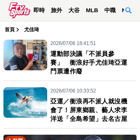
即時
旅外
大谷
MLB
中職
NBA
首頁
尤佳琦
2026/07/06 18:41:51
運動部決議「不派員參
賽」 衝浪好手尤佳琦亞運
門票遭作廢
2026/07/06 10:33:52
亞運／衝浪再不派人就沒機
會了！屏東鄉親、藝人求李
洋送「全島希望」去名古屋