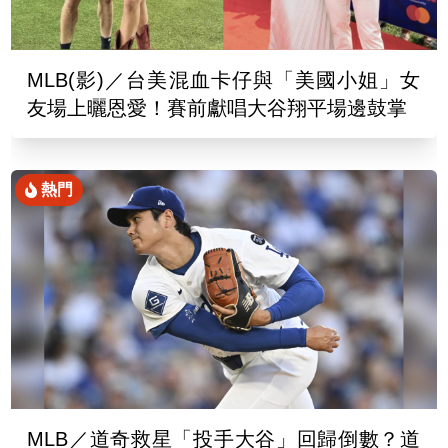
MLB(影)／台美混血卡仔與「美國小姐」女
友場上曬恩愛！賽前獻唱大谷翔平場邊鼓掌
熱門
MLB／道奇救星「投手大谷」回歸倒數？道