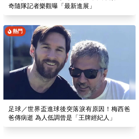
奇隨隊記者樂觀曝「最新進展」
熱門
足球／世界盃進球後突落淚有原因！梅西爸
爸傳病逝 為人低調曾是「王牌經紀人」