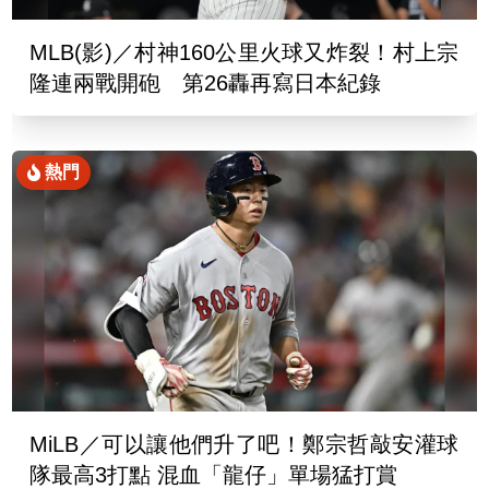
MLB(影)／村神160公里火球又炸裂！村上宗
隆連兩戰開砲 第26轟再寫日本紀錄
熱門
MiLB／可以讓他們升了吧！鄭宗哲敲安灌球
隊最高3打點 混血「龍仔」單場猛打賞