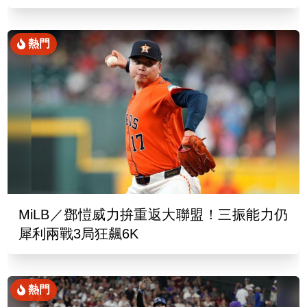
了
熱門
MiLB／鄧愷威力拚重返大聯盟！三振能力仍
犀利兩戰3局狂飆6K
熱門