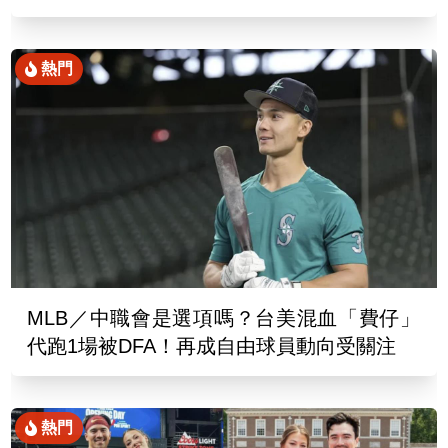
熱門
MLB／中職會是選項嗎？台美混血「費仔」
代跑1場被DFA！再成自由球員動向受關注
熱門