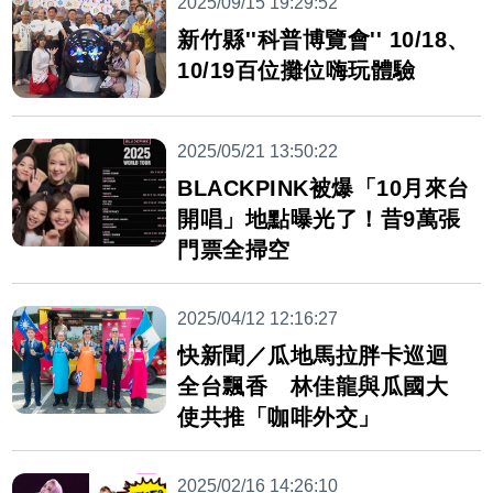
2025/09/15 19:29:52
新竹縣''科普博覽會'' 10/18、
10/19百位攤位嗨玩體驗
2025/05/21 13:50:22
BLACKPINK被爆「10月來台
開唱」地點曝光了！昔9萬張
門票全掃空
2025/04/12 12:16:27
快新聞／瓜地馬拉胖卡巡迴
全台飄香 林佳龍與瓜國大
使共推「咖啡外交」
2025/02/16 14:26:10