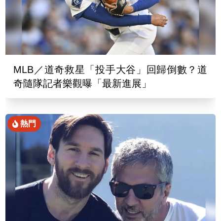
MLB／道奇救星「投手大谷」回歸倒數？道
奇隨隊記者樂觀曝「最新進展」
熱門