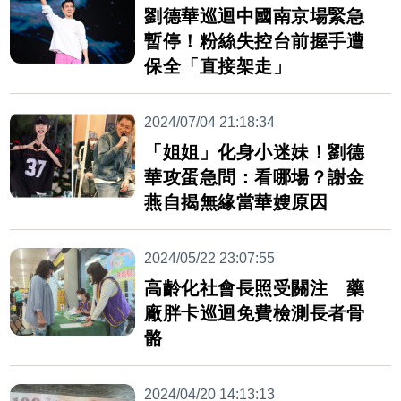
劉德華巡迴中國南京場緊急
暫停！粉絲失控台前握手遭
保全「直接架走」
2024/07/04 21:18:34
「姐姐」化身小迷妹！劉德
華攻蛋急問：看哪場？謝金
燕自揭無緣當華嫂原因
2024/05/22 23:07:55
高齡化社會長照受關注 藥
廠胖卡巡迴免費檢測長者骨
骼
2024/04/20 14:13:13