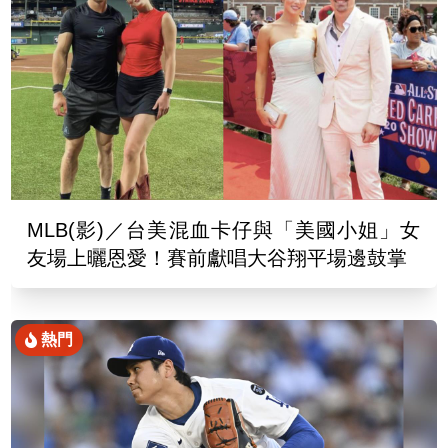
MLB(影)／台美混血卡仔與「美國小姐」女
友場上曬恩愛！賽前獻唱大谷翔平場邊鼓掌
熱門