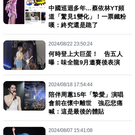
中國巡迴多年…蔡依林YT頻
道「驚見1變化」！一票鐵粉
嘆：終究還是跪了
2024/08/22 23:50:24
何時登上大巨蛋！ 告五人
曝：味全龍9月邀賽後表演
2024/08/18 17:54:44
陪伴周蕙15年「摯愛」演唱
會前在懷中離世 強忍悲痛
喊：這是最後的體貼
2024/08/07 15:41:08