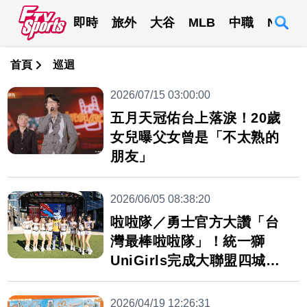
即時
旅外
大谷
MLB
中職
NBA
首頁
巡迴
2026/07/15 03:00:00
五月天冠佑台上落淚！20歲
女兒曝父女曾是「不太熟的
朋友」
2026/06/05 08:38:20
啦啦隊／勇士官方大讚「台
灣最棒啦啦隊」！統一獅
UniGirls完成大聯盟四城巡
迴
2026/04/19 12:26:31