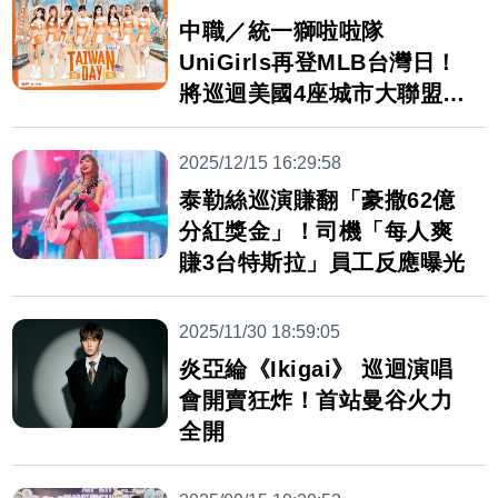
中職／統一獅啦啦隊
UniGirls再登MLB台灣日！
將巡迴美國4座城市大聯盟球
場
2025/12/15 16:29:58
泰勒絲巡演賺翻「豪撒62億
分紅獎金」！司機「每人爽
賺3台特斯拉」員工反應曝光
2025/11/30 18:59:05
炎亞綸《Ikigai》 巡迴演唱
會開賣狂炸！首站曼谷火力
全開