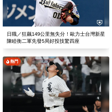
日職／狂飆149公里無失分！歐力士台灣新星
陳睦衡二軍先發5局好投技驚四座
熱門