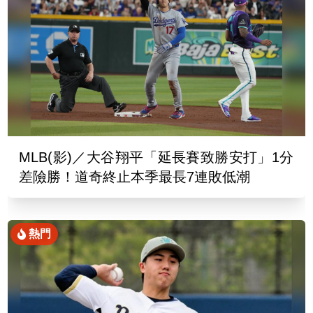
MLB(影)／大谷翔平「延長賽致勝安打」1分
差險勝！道奇終止本季最長7連敗低潮
熱門