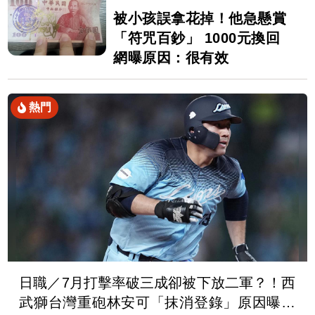
被小孩誤拿花掉！他急懸賞
「符咒百鈔」 1000元換回
網曝原因：很有效
熱門
日職／7月打擊率破三成卻被下放二軍？！西
武獅台灣重砲林安可「抹消登錄」原因曝光