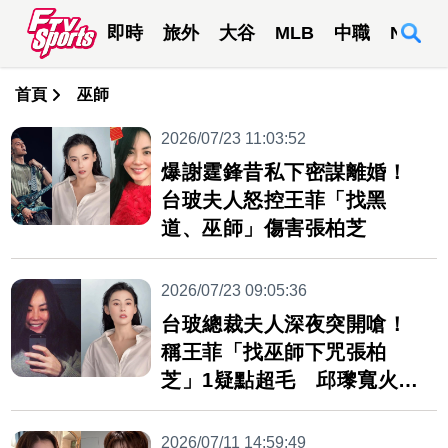
即時
旅外
大谷
MLB
中職
NBA
首頁
巫師
2026/07/23 11:03:52
爆謝霆鋒昔私下密謀離婚！
台玻夫人怒控王菲「找黑
道、巫師」傷害張柏芝
2026/07/23 09:05:36
台玻總裁夫人深夜突開嗆！
稱王菲「找巫師下咒張柏
芝」1疑點超毛 邱瓈寬火大
不忍了
2026/07/11 14:59:49