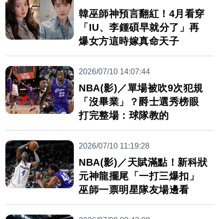
韓巫師神預言翻紅！4月看穿
「IU、李鍾碩早就分了」再
爆女方這時嫁真命天子
2026/07/10 14:07:44
NBA(影)／單場被吹9次犯規
「沒畢業」？爵士選秀榜眼
打完整場：球隊教的
2026/07/10 11:19:28
NBA(影)／天賦滿點！新科狀
元神龍擺尾「一打三爆扣」
巫師一票明星隊友場邊看