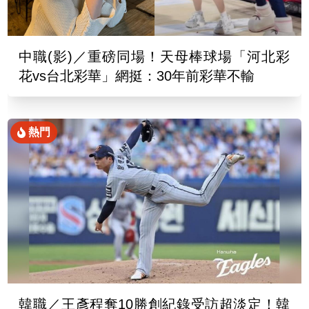
中職(影)／重磅同場！天母棒球場「河北彩
花vs台北彩華」網挺：30年前彩華不輸
熱門
韓職／王彥程奪10勝創紀錄受訪超淡定！韓