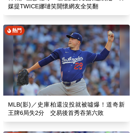
媒提TWICE娜璉笑開懷網友全笑翻
熱門
MLB(影)／史庫柏還沒投就被噓爆！道奇新
王牌6局失2分 交易後首秀吞第六敗