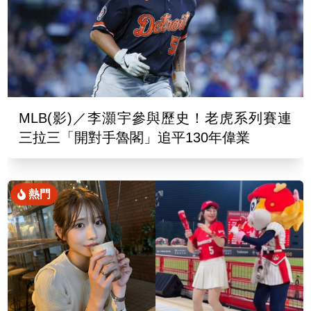
MLB(影)／李灝宇參與歷史！老虎系列賽連
三拉三「開對手魯閣」追平130年偉業
熱門