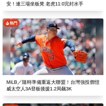
安！連三場坐板凳 老虎11:0完封水手
熱門
MiLB／隨時準備重返大聯盟！台灣強投鄧愷
威太空人3A登板後援1.2局飆3K