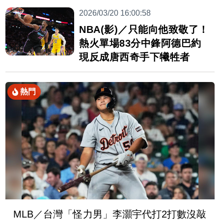
2026/03/20 16:00:58
NBA(影)／只能向他致敬了！
熱火單場83分中鋒阿德巴約
現反成唐西奇手下犧牲者
熱門
MLB／台灣「怪力男」李灝宇代打2打數沒敲