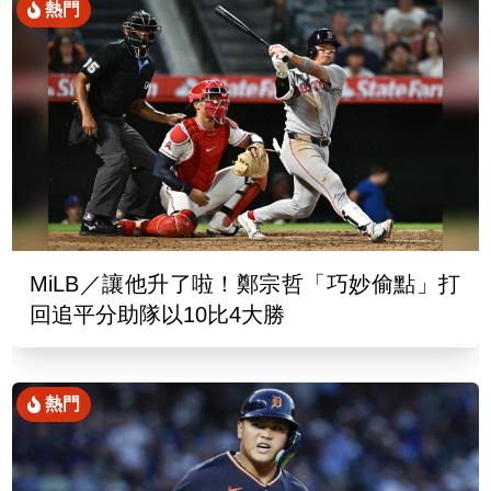
熱門
MiLB／讓他升了啦！鄭宗哲「巧妙偷點」打
回追平分助隊以10比4大勝
熱門