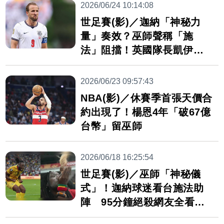
2026/06/24 10:14:08
世足賽(影)／迦納「神秘力
量」奏效？巫師聲稱「施
法」阻擋！英國隊長凱伊恩
錯失絕殺
2026/06/23 09:57:43
NBA(影)／休賽季首張天價合
約出現了！楊恩4年「破67億
台幣」留巫師
2026/06/18 16:25:54
世足賽(影)／巫師「神秘儀
式」！迦納球迷看台施法助
陣 95分鐘絕殺網友全看傻
眼