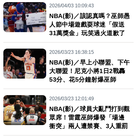
2026/04/03 10:09:43
NBA(影)／該認真嗎？巫師愚
人節中場遊戲耍球迷「假送
31萬獎金」玩笑過火道歉了
2026/03/23 16:38:15
NBA(影)／早上小聯盟、下午
大聯盟！尼克小將1日2戰轟
53分、花5分鐘射爆巫師
2026/03/23 12:01:49
NBA(影)／球員大亂鬥打到觀
眾席！雷霆巫師爆發「場邊
衝突」兩人遭禁賽、3人重罰