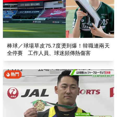
棒球／球場草皮75.7度燙到爆！韓職連兩天
全停賽 工作人員、球迷頻傳熱傷害
熱門