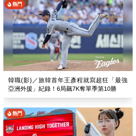
熱門
韓職(影)／旅韓首年王彥程就寫超狂「最強
亞洲外援」紀錄！6局飆7K奪單季第10勝
熱門