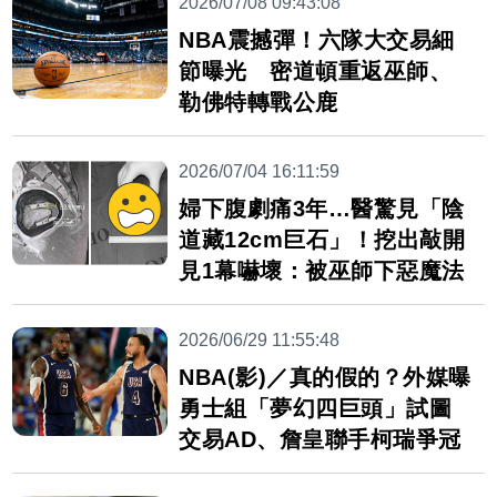
2026/07/08 09:43:08
NBA震撼彈！六隊大交易細
節曝光 密道頓重返巫師、
勒佛特轉戰公鹿
2026/07/04 16:11:59
婦下腹劇痛3年…醫驚見「陰
道藏12cm巨石」！挖出敲開
見1幕嚇壞：被巫師下惡魔法
2026/06/29 11:55:48
NBA(影)／真的假的？外媒曝
勇士組「夢幻四巨頭」試圖
交易AD、詹皇聯手柯瑞爭冠