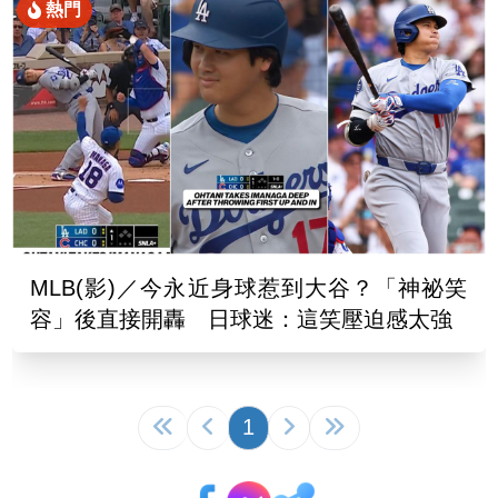
熱門
MLB(影)／今永近身球惹到大谷？「神祕笑
容」後直接開轟 日球迷：這笑壓迫感太強
1