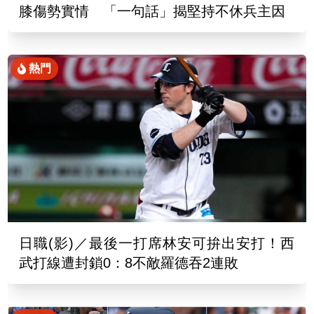
膝傷勢實情 「一句話」揭堅持不休兵主因
熱門
日職(影)／最後一打席林安可拚出安打！西
武打線遭封鎖0：8不敵羅德吞2連敗