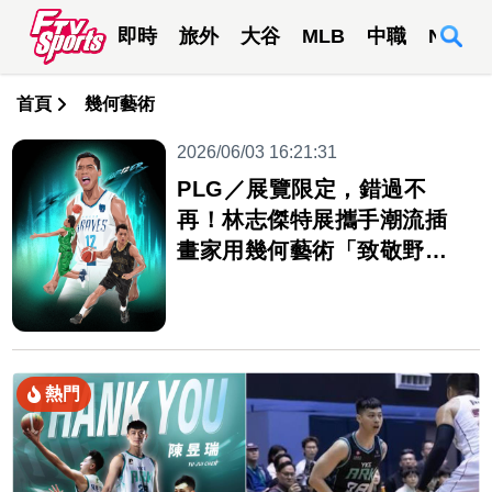
即時
旅外
大谷
MLB
中職
NBA
首頁
幾何藝術
2026/06/03 16:21:31
PLG／展覽限定，錯過不
再！林志傑特展攜手潮流插
畫家用幾何藝術「致敬野獸
青春」
熱門