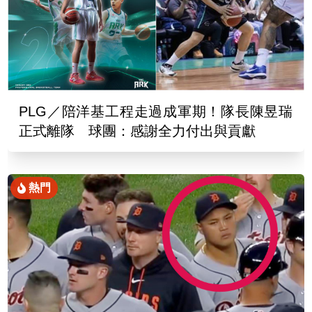
PLG／陪洋基工程走過成軍期！隊長陳昱瑞
正式離隊 球團：感謝全力付出與貢獻
熱門