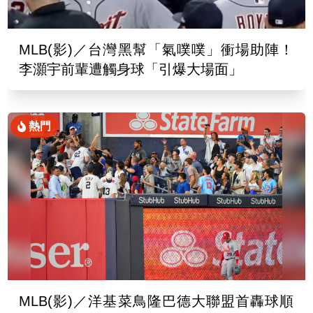
MLB(影)／台灣黑幫「氣噗噗」衝場助陣！
李灝宇前輩遭觸身球「引爆大場面」
熱門
MLB(影)／洋基菜鳥隆巴德大聯盟首轟球順