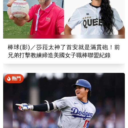
棒球(影)／莎菈太神了首安就是滿貫砲！前
兄弟打擊教練締造美國女子職棒聯盟紀錄
熱門