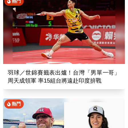
熱門
羽球／世錦賽籤表出爐！台灣「男單一哥」
周天成領軍 率15組台將遠赴印度拚戰
熱門