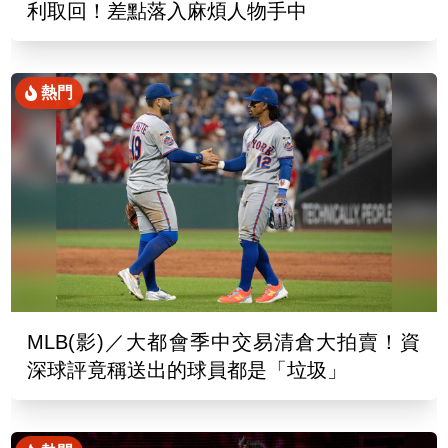
利取回！差點落入麻煩人物手中
熱門
MLB(影)／大都會季中交易清倉大拍賣！資
深球評竟稱送出的球員都是「垃圾」