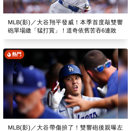
MLB(影)／大谷翔平發威！本季首度敲雙響
砲單場繳「猛打賞」！道奇依舊苦吞6連敗
熱門
MLB(影)／大谷帶傷拚了！雙響砲後親曝左