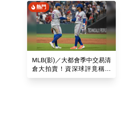
熱門
MLB(影)／大都會季中交易清
倉大拍賣！資深球評竟稱送
出的球員都是「垃圾」