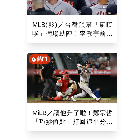
MLB(影)／台灣黑幫「氣噗
噗」衝場助陣！李灝宇前輩
遭觸身球「引爆大場面」
熱門
MiLB／讓他升了啦！鄭宗哲
「巧妙偷點」打回追平分助
隊以10比4大勝