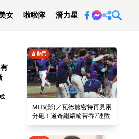
美女
啦啦隊
潛力星
回新聞網
熱門
沒有
騷
成
想
MLB(影)／瓦德施密特再見兩
空」
分砲！道奇繼續輸苦吞7連敗
除