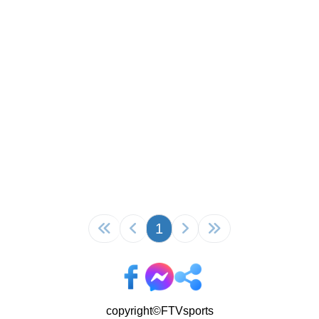
1
copyright©FTVsports