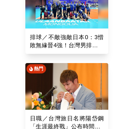
排球／不敵強敵日本0：3惜
敗無緣晉4強！台灣男排亞洲
東區排球錦標賽續拚最佳名
次
熱門
日職／台灣旅日名將陽岱鋼
「生涯最終戰」公布時間！9