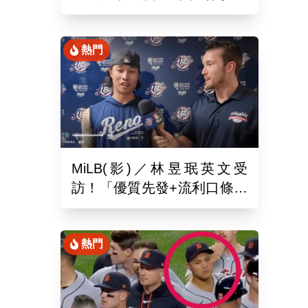
月26於新潟主場舉辦引退儀
式
熱門
MiLB(影)／林昱珉英文受
訪！「優質先發+流利口條」
被讚爆 網：有Ray的感覺
熱門