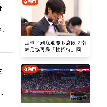
熱門
背
球季
六棒
足球／到底還能多腐敗？南
韓足協再爆「性招待」國際
後
裁判！外媒痛批：丟臉丟到
國外去
熱門
正
加
，
的科