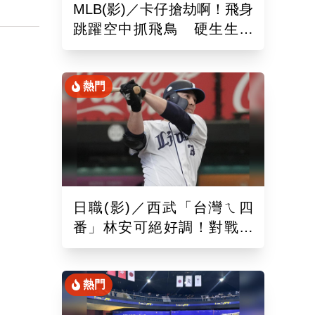
MLB(影)／卡仔搶劫啊！飛身
從
跳躍空中抓飛鳥 硬生生沒
辣影
收艾德曼追平砲
身
熱門
日職(影)／西武「台灣ㄟ四
番」林安可絕好調！對戰軟
銀敲二壘長打連2場敲安
熱門