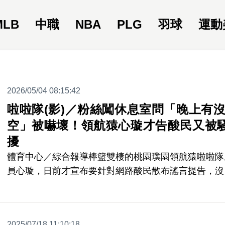
MLB
中職
NBA
PLG
羽球
運動
2026/05/04 08:15:42
啦啦隊(影)／粉絲闖休息室問「晚上有
空」被嚇壞！領航猿心璇才告酸民又被
擾
體育中心／綜合報導棒籃雙棲的桃園璞園領航猿啦啦隊
員心璇，日前才宣布要針對網路酸民散布謠言提告，沒
到3日晚間又發生粉絲闖進休息室，問她「晚上有沒有
的誇張騷擾事件，飽受驚嚇的心璇也於個人社群發文，
了表達嚇到心情也希望粉絲能夠給尊重。
2025/07/18 11:10:18