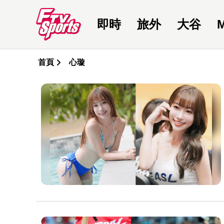
即時
旅外
大谷
首頁
心璇