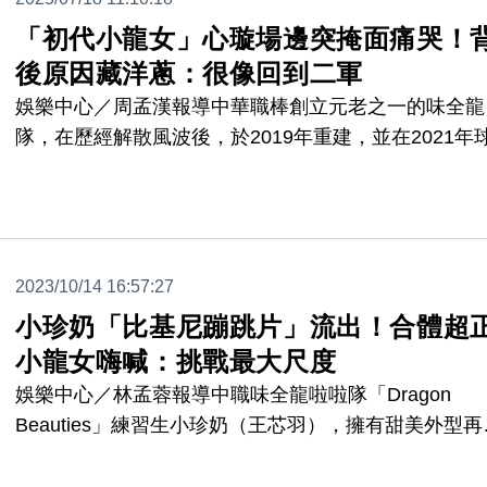
「初代小龍女」心璇場邊突掩面痛哭！
後原因藏洋蔥：很像回到二軍
娛樂中心／周孟漢報導中華職棒創立元老之一的味全龍
隊，在歷經解散風波後，於2019年重建，並在2021年
重返一軍賽場。而在15、16日，味全龍也再度回歸斗
球場舉行一軍例行賽事，引來滿滿人潮。不料比賽過程
中，在場邊的初代小龍女「心璇」卻突然掩面落淚，背
原因曝光。
2023/10/14 16:57:27
小珍奶「比基尼蹦跳片」流出！合體超
小龍女嗨喊：挑戰最大尺度
娛樂中心／林孟蓉報導中職味全龍啦啦隊「Dragon
Beauties」練習生小珍奶（王芯羽），擁有甜美外型再
上不科學的傲人身材，讓她成為新一代啦啦隊女神之一
IG累積超過22萬粉絲，小珍奶過去還曾是年薪破百萬