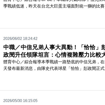
季戰績低迷，昨天在台北大巨蛋主場面對統一獅的比賽
中，投手教練王建民被捕捉到怒甩休息室電話門的動作
引發熱議。
2026/06/02 18:24:42
中職／中信兄弟人事大異動！「恰恰」
政閔升任領隊坦言：心情複雜壓力比較
體育中心／綜合報導本季戰績一路墊底的中信兄弟，在
天發布最新消息，由隊史代表球星「恰恰」彭政閔正式
任中信兄弟球團領隊，二軍總教練將由中信兄弟農場野
發展總監林明憲兼任，周思齊則接掌中信兄弟農場主管
2026/05/30 16:15:05