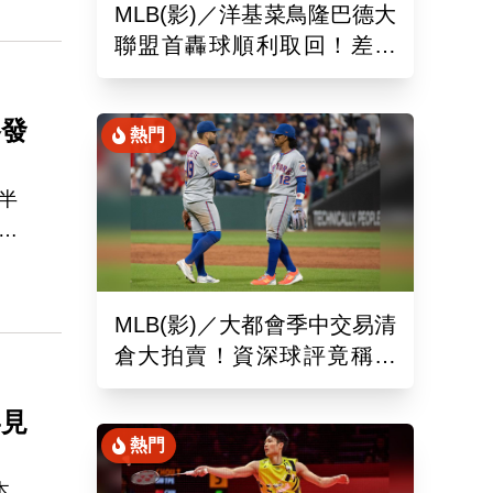
MLB(影)／洋基菜鳥隆巴德大
，在
聯盟首轟球順利取回！差點
落入麻煩人物手中
格發
熱門
」
半
王
，先
室
引
MLB(影)／大都會季中交易清
倉大拍賣！資深球評竟稱送
出的球員都是「垃圾」
罕見
熱門
本