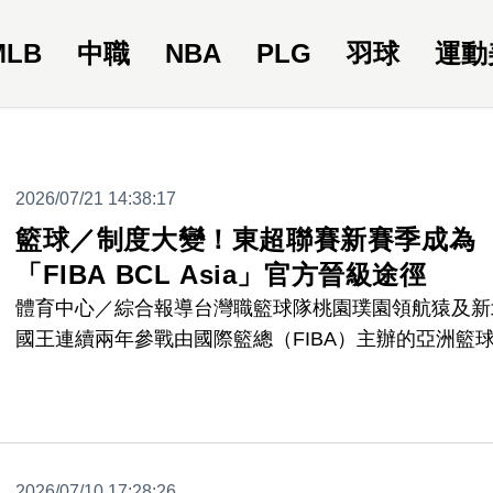
MLB
中職
NBA
PLG
羽球
運動
2026/07/21 14:38:17
籃球／制度大變！東超聯賽新賽季成為
「FIBA BCL Asia」官方晉級途徑
體育中心／綜合報導台灣職籃球隊桃園璞園領航猿及新
國王連續兩年參戰由國際籃總（FIBA）主辦的亞洲籃
軍聯賽東亞區資格賽（BCL Asia - East），過去各個
皆以所屬聯盟最佳成績取得參賽資格，在接下來的新賽
將迎來重大變革，東亞超級聯賽（EASL）預計成為直
往FIBA BCL Asia的官方晉級途徑，明年東超將依戰績
2026/07/10 17:28:26