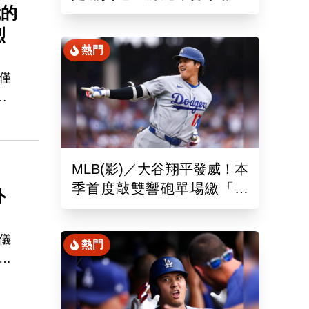
我的
締造美國女子職棒聯盟紀錄
烈
熱門
僅
最
賽中
對
你
MLB(影)／大谷翔平發威！本
季首度敲雙響砲單場繳「猛
外
打賞」！道奇依舊苦吞6連敗
儀
熱門
念
的
都