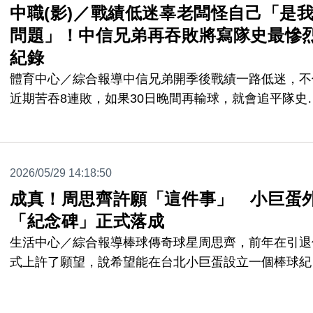
中職(影)／戰績低迷辜老闆怪自己「是
問題」！中信兄弟再吞敗將寫隊史最慘
紀錄
體育中心／綜合報導中信兄弟開季後戰績一路低迷，不
近期苦吞8連敗，如果30日晚間再輸球，就會追平隊史
長連敗、以及最快30敗的超慘烈紀錄；其實在前場比
信慈善基金會董事長辜仲諒特別來到球場精神喊話，面
戰績不佳他沒有責怪球員「表現不好的主要原因，不是
2026/05/29 14:18:50
們的問題，是我的問題。」
成真！周思齊許願「這件事」 小巨蛋
「紀念碑」正式落成
生活中心／綜合報導棒球傳奇球星周思齊，前年在引退
式上許了願望，說希望能在台北小巨蛋設立一個棒球紀
碑，因為前身是台北市立棒球場，也是他自己職棒生涯
起點。今天紀念碑正式落成，周思齊和台北市長蔣萬安