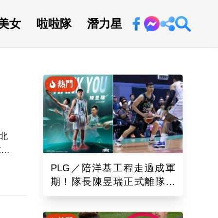
美女
啦啦隊
潛力星
回新聞網
熱門
北
球冠
國家
PLG／陪洋基工程走過成軍
季
期！隊長陳昱瑞正式離隊
接通
球團：感謝全力付出與貢獻
產