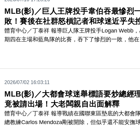
生三支取得門票的球隊，間接提升東超成績的重要性，
有指標性意義。
MLB(影)／巨人王牌投手韋伯吞最慘烈
敗！賽後在社群怒槓記者和球迷近乎失
體育中心／丁泰祥 報導巨人隊王牌投手Logan Webb
期四在主場和藍鳥隊的比賽，吞下了慘烈的一敗，他在
局上半就狂失5分，自己幫自己挖了一個大洞，雖然之
穩沒再失分，但最終巨人仍以0:10落敗，根據媒體報導
賽後，舊金山當地知名體育廣播電台KNBR的記者，在
己的X上放上嚴詞批評巨人的影片，而心情不佳的Web
2026/07/02 16:03:11
親上火線反擊，怒槓記者和球迷。
MLB(影)／大都會球迷舉標語要炒總經
竟被請出場！大老闆親自出面解釋
體育中心／丁泰祥 報導戰績在國聯東區墊底的大都會
總教練Carlos Mendoza剛被開除，但似乎還不能安撫
迷，日前有一位球迷在看台上，高舉要開除總經理Davi
Stearns的標語的牌子，結果竟然工作人員請出球場，