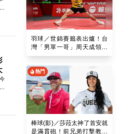
，
羽球／世錦賽籤表出爐！台
灣「男單一哥」周天成領軍
率15組台將遠赴印度拚戰
彭
大
熱門
今
升
手
。
棒球(影)／莎菈太神了首安就
是滿貫砲！前兄弟打擊教練