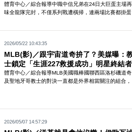
體育中心／綜合報導中職中信兄弟在24日大巨蛋主場
味全龍隊完封，不僅系列戰遭橫掃，連兩場比賽都掛蛋
追平本季聯盟最長連續19局沒得分紀錄，同時本週苦吞
敗0敗，更是睽違5年再遭遇如此慘況，另外目前11勝2
1和的戰機，勝率也追平隊史第2差紀錄。
2026/05/22 10:43:35
MLB(影)／跟宇宙道奇拚了？美媒曝：
士鎖定「生涯227救援成功」明星終結
體育中心／綜合報導MLB美國職棒國聯西區洛杉磯道奇
及聖地牙哥教士的對決一直都是外界相當關注的組合，
據《The Athletic》教士記者丹尼斯（Dennis Lin）報
教士即將進行牛棚補強被外界解讀為希望能跟「宇宙道
奇」抗衡。
2026/05/07 14:57:29