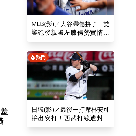
MLB(影)／大谷帶傷拚了！雙
響砲後親曝左膝傷勢實情
「一句話」揭堅持不休兵主
因
天
熱門
兩
連
直
2
日職(影)／最後一打席林安可
「羞
拚出安打！西武打線遭封鎖
橫
0：8不敵羅德吞2連敗