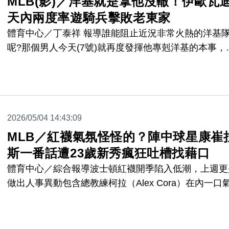
MLB(影)／洋基就是拿他沒轍！伊歐瓦迪
天內兩度率遊騎兵擊敗老東家
體育中心／丁泰祥 報導誰能阻止近況非常火熱的洋基
呢?那個男人今天(7號)就再度發揮他專剋洋基的本事，
騎兵隊先發投手Nathan Eovaldi，在客場主投8局僅失
拿下本季第4勝，遊騎兵6:1獲勝，這是Eovaldi在8天內
第二度率領球隊擊敗洋基，也中止洋基在主場的8連勝
2026/05/04 14:43:09
MLB／紅襪氣氛怪怪的？陣中球星康崔
斯一番話遭23歲新秀瘋狂吐槽找藉口
體育中心／綜合報導波士頓紅襪開季陷入低潮，上週更
做出人事異動包含總教練柯拉（Alex Cora）在內一口
除6名教練，今天紅襪球星康崔拉斯（Willson Contrera
受訪時談到的言論遭到23歲新人梅耶爾（Marcelo
Mayer）反駁怒嗆，能看見紅襪本賽季的團隊氣氛出現