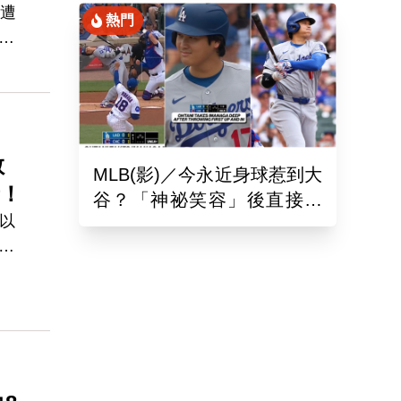
再遭
熱門
也
4
6敗
教
MLB(影)／今永近身球惹到大
者！
谷？「神祕笑容」後直接開
以
轟 日球迷：這笑壓迫感太
根
強
導，