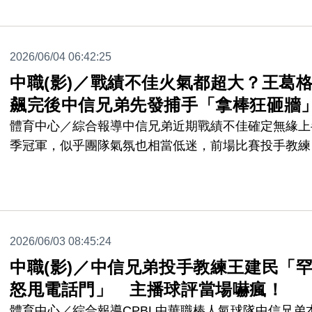
爭議，而大老闆Steve Cohen則在今天(2號)親上火線
播客節目中說明原委。
2026/06/04 06:42:25
中職(影)／戰績不佳火氣都超大？王葛
飆完後中信兄弟先發捕手「拿棒狂砸牆
體育中心／綜合報導中信兄弟近期戰績不佳確定無緣上
季冠軍，似乎團隊氣氛也相當低迷，前場比賽投手教練
建民才「怒摔電話門」，在3日台北大巨蛋的主場賽事
發捕手陳統恩又因為不滿自己的打擊表現，在回到休息
後，被轉播捕捉到「拿球棒狂砸牆」的情緒發洩舉動，
起網友熱烈討論。
2026/06/03 08:45:24
中職(影)／中信兄弟投手教練王建民「
怒甩電話門」 主播球評當場嚇瘋！
體育中心／綜合報導CPBL中華職棒人氣球隊中信兄弟