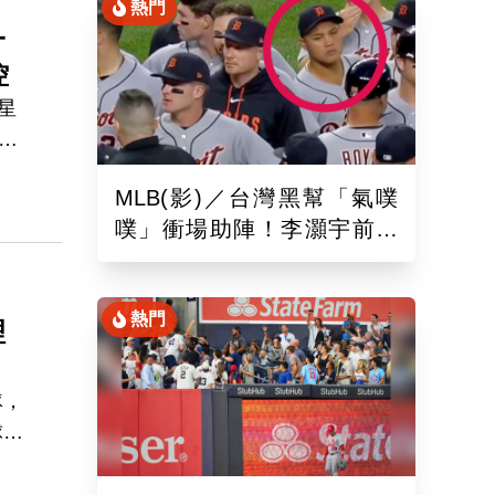
具
熱門
一
控
，星
一
後回
MLB(影)／台灣黑幫「氣噗
，
噗」衝場助陣！李灝宇前輩
自
遭觸身球「引爆大場面」
b也
熱門
理
隊，
球
d
引發