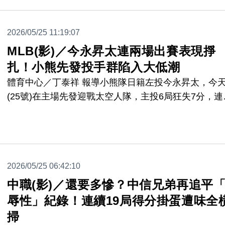
到場見證。
2026/05/25 11:19:07
MLB(影)／今永昇太連兩場出賽表現掙
扎！小熊先發投手群陷入大低潮
體育中心／丁泰祥 報導小熊隊日籍左投今永昇太，今
(25號)在主場先發迎戰太空人隊，主投6局狂失7分，連
場表現掙扎，吞下了本季第5敗，而本季曾經在主場15
勝的小熊，最近先發投手群陷入大低潮，球隊戰績也直
落，不僅是苦吞8連敗，而且最近14場比賽戰績僅2勝1
敗。
2026/05/25 06:42:10
中職(影)／還要多慘？中信兄弟再追平
辱性」紀錄！連續19局得分掛蛋遭味全
掃