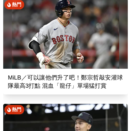
熱門
MiLB／可以讓他們升了吧！鄭宗哲敲安灌球
隊最高3打點 混血「龍仔」單場猛打賞
熱門