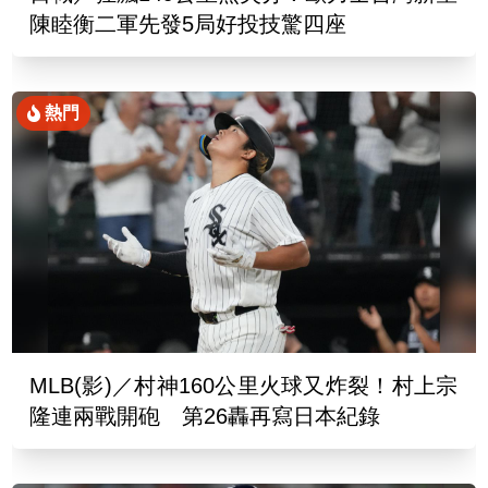
陳睦衡二軍先發5局好投技驚四座
熱門
MLB(影)／村神160公里火球又炸裂！村上宗
隆連兩戰開砲 第26轟再寫日本紀錄