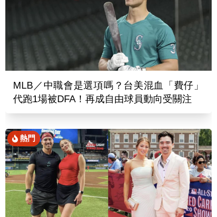
MLB／中職會是選項嗎？台美混血「費仔」
代跑1場被DFA！再成自由球員動向受關注
熱門