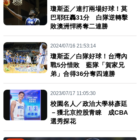
瓊斯盃／連打兩場好球！莫
巴耶狂轟31分 白隊逆轉擊
敗澳洲悍將奪二連勝
2024/07/16 21:53:14
瓊斯盃／白隊好球！台灣內
戰5分惜敗 藍隊「賀家兄
弟」合得36分奪四連勝
2023/07/17 11:05:30
校園名人／政治大學林彥廷
－獲北京控股青睞 成CBA
選秀探花