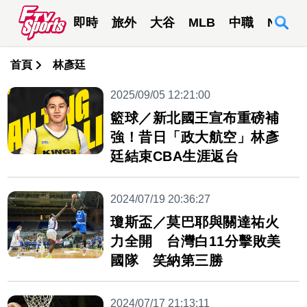
即時
旅外
大谷
MLB
中職
NBA
首頁
林彥廷
2025/09/05 12:21:00
籃球／新北國王宣布重磅補
強！昔日「政大航空」林彥
廷結束CBA生涯返台
2024/07/19 20:36:27
瓊斯盃／莫巴耶與關達祐火
力全開 台灣白11分擊敗美
國隊 笑納第三勝
2024/07/17 21:13:11