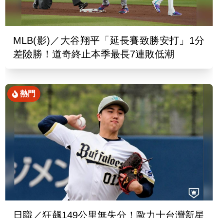
MLB(影)／大谷翔平「延長賽致勝安打」1分
差險勝！道奇終止本季最長7連敗低潮
熱門
日職／狂飆149公里無失分！歐力士台灣新星