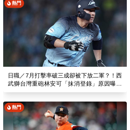
熱門
日職／7月打擊率破三成卻被下放二軍？！西
武獅台灣重砲林安可「抹消登錄」原因曝光
了
熱門