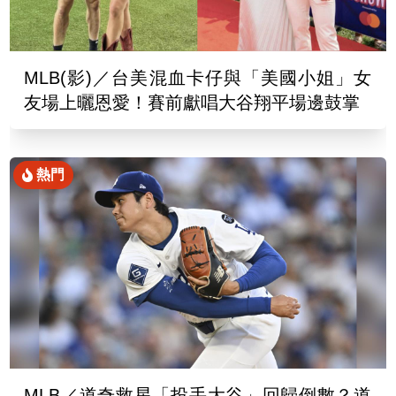
MLB(影)／台美混血卡仔與「美國小姐」女
友場上曬恩愛！賽前獻唱大谷翔平場邊鼓掌
熱門
MLB／道奇救星「投手大谷」回歸倒數？道