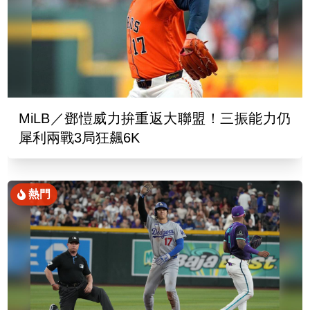
MiLB／鄧愷威力拚重返大聯盟！三振能力仍
犀利兩戰3局狂飆6K
熱門