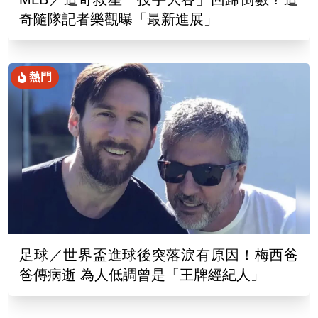
奇隨隊記者樂觀曝「最新進展」
熱門
足球／世界盃進球後突落淚有原因！梅西爸
爸傳病逝 為人低調曾是「王牌經紀人」