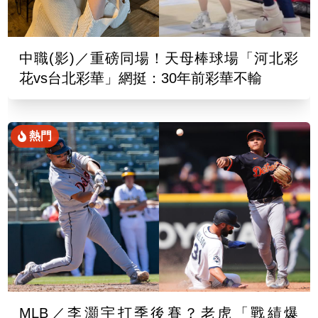
中職(影)／重磅同場！天母棒球場「河北彩
花vs台北彩華」網挺：30年前彩華不輸
熱門
MLB／李灝宇打季後賽？老虎「戰績爆