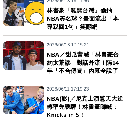
2026/06/13 18:11:56
林書豪「離開台灣」偷抽
NBA簽名球？畫面流出「本
尊親回1句」笑翻網
2026/06/13 17:15:21
NBA／甜瓜昔喊「林書豪合
約太荒謬」對話外流！隔14
年「不合傳聞」內幕全說了
2026/06/11 17:19:23
NBA(影)／尼克上演驚天大逆
轉率先聽牌！林書豪嗨喊：
Knicks in 5！