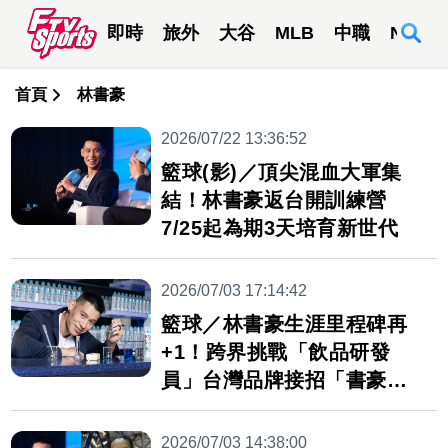
即時
旅外
大谷
MLB
中職
NBA
首頁
林書豪
2026/07/22 13:36:52
籃球(影)／頂尖混血大軍集
結！林書豪返台開訓練營
7/25起為期3天培育新世代
2026/07/03 17:14:42
籃球／林書豪生涯里程碑再
+1！跨界挑戰「飲品研發
員」台灣品牌接招「書豪障
礙」
2026/07/03 14:38:00