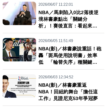
2026/06/07 11:22:01
NBA／馬刺陷入0比2落後逆
境林書豪點出「關鍵分
析」！賽後直言：看起來不
妙
2026/06/05 11:51:49
NBA(影)／林書豪說重話！砲
轟「斑馬使用說明書」效率
低 「輪替失序」種關鍵敗
因
2026/06/03 12:34:52
NBA(影)／林書豪重返
NBA！回紐約舞台「擔任這
工作」見證尼克53年爭冠夢