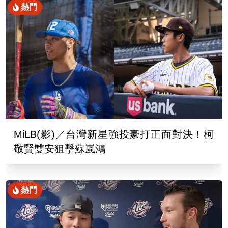
熱門
MiLB(影)／台灣新星強投豪打正面對決！柯
敬賢雙安狙擊蘇嵐鴻
熱門