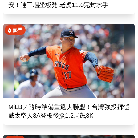
安！連三場坐板凳 老虎11:0完封水手
熱門
MiLB／隨時準備重返大聯盟！台灣強投鄧愷
威太空人3A登板後援1.2局飆3K