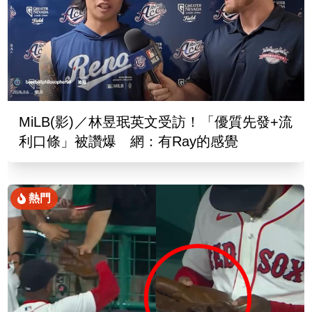
MiLB(影)／林昱珉英文受訪！「優質先發+流
利口條」被讚爆 網：有Ray的感覺
熱門