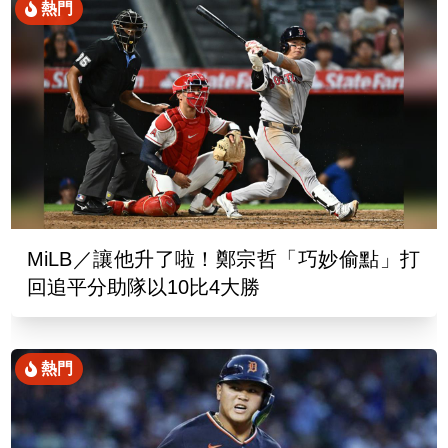
熱門
MiLB／讓他升了啦！鄭宗哲「巧妙偷點」打
回追平分助隊以10比4大勝
熱門