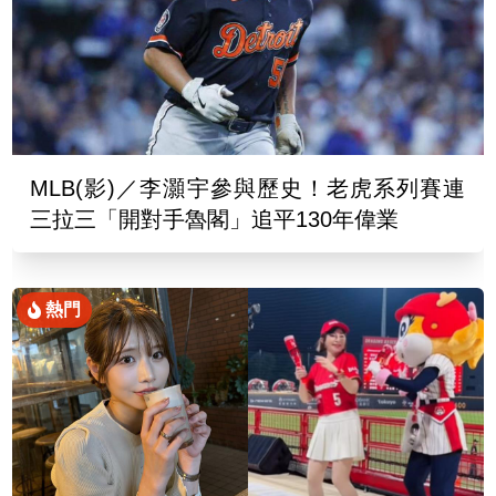
MLB(影)／李灝宇參與歷史！老虎系列賽連
三拉三「開對手魯閣」追平130年偉業
熱門