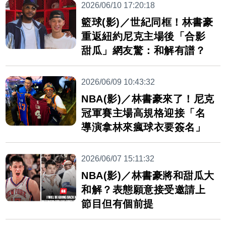
2026/06/10 17:20:18
籃球(影)／世紀同框！林書豪
重返紐約尼克主場後「合影
甜瓜」網友驚：和解有譜？
2026/06/09 10:43:32
NBA(影)／林書豪來了！尼克
冠軍賽主場高規格迎接「名
導演拿林來瘋球衣要簽名」
2026/06/07 15:11:32
NBA(影)／林書豪將和甜瓜大
和解？表態願意接受邀請上
節目但有個前提