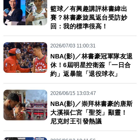
籃球／有興趣講評林書緯出
賽？林書豪旋風返台受訪妙
回：我的標準很高！
2026/07/03 11:00:31
NBA(影)／林書豪冠軍隊友退
休！6屆明星控衛簽「一日合
約」返暴龍「退役球衣」
2026/06/15 13:03:47
NBA(影)／崇拜林書豪的唐斯
大溪福仁宮「聖筊」顯靈！
尼克封王引發熱議