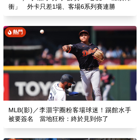
衝」 外卡只差1場、客場6系列賽連勝
熱門
MLB(影)／李灝宇圈粉客場球迷！踢館水手
被要簽名 當地狂粉：終於見到你了