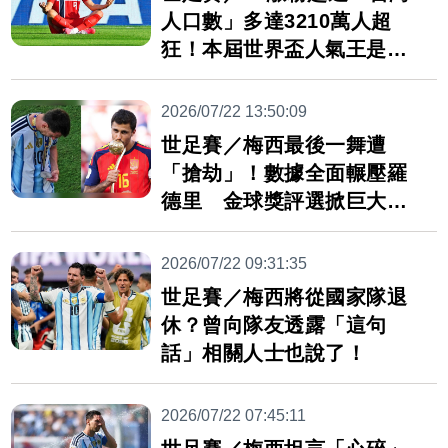
人口數」多達3210萬人超
狂！本屆世界盃人氣王是
「他」
2026/07/22 13:50:09
世足賽／梅西最後一舞遭
「搶劫」！數據全面輾壓羅
德里 金球獎評選掀巨大爭
議
2026/07/22 09:31:35
世足賽／梅西將從國家隊退
休？曾向隊友透露「這句
話」相關人士也說了！
2026/07/22 07:45:11