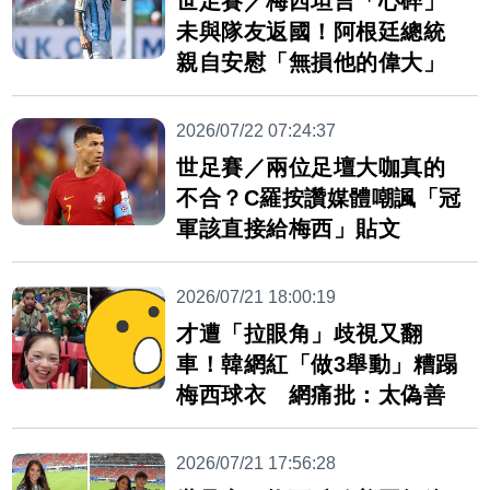
世足賽／梅西坦言「心碎」
未與隊友返國！阿根廷總統
親自安慰「無損他的偉大」
2026/07/22 07:24:37
世足賽／兩位足壇大咖真的
不合？C羅按讚媒體嘲諷「冠
軍該直接給梅西」貼文
2026/07/21 18:00:19
才遭「拉眼角」歧視又翻
車！韓網紅「做3舉動」糟蹋
梅西球衣 網痛批：太偽善
2026/07/21 17:56:28