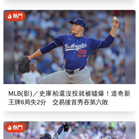
熱門
MLB(影)／史庫柏還沒投就被噓爆！道奇新
王牌6局失2分 交易後首秀吞第六敗
熱門