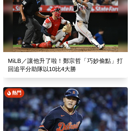
MiLB／讓他升了啦！鄭宗哲「巧妙偷點」打
回追平分助隊以10比4大勝
熱門