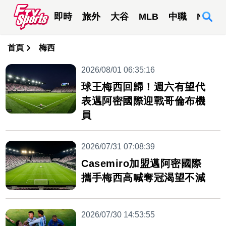
即時
旅外
大谷
MLB
中職
NBA
首頁
梅西
2026/08/01 06:35:16
球王梅西回歸！週六有望代
表邁阿密國際迎戰哥倫布機
員
2026/07/31 07:08:39
Casemiro加盟邁阿密國際
攜手梅西高喊奪冠渴望不減
2026/07/30 14:53:55