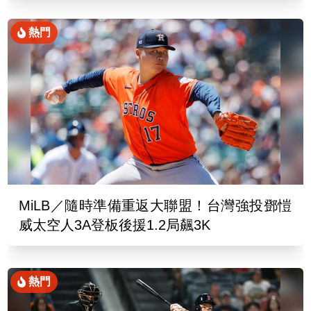
熱門
MiLB／隨時準備重返大聯盟！台灣強投鄧愷
威太空人3A登板後援1.2局飆3K
熱門