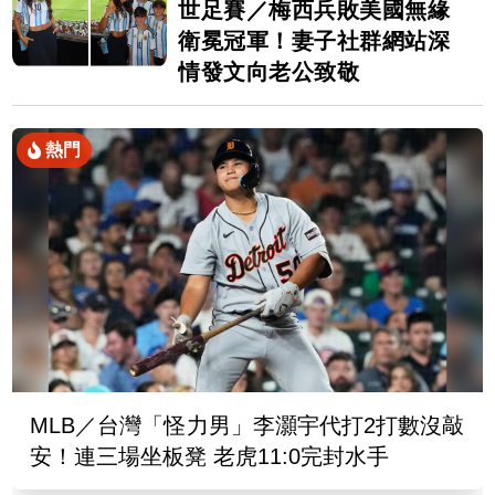
世足賽／梅西兵敗美國無緣
衛冕冠軍！妻子社群網站深
情發文向老公致敬
熱門
MLB／台灣「怪力男」李灝宇代打2打數沒敲
安！連三場坐板凳 老虎11:0完封水手