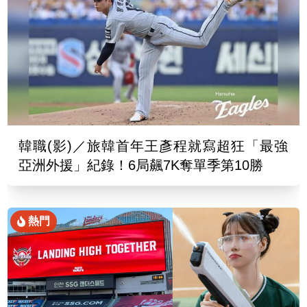
韓職(影)／旅韓首年王彥程就寫超狂「最強
亞洲外援」紀錄！6局飆7K奪單季第10勝
熱門