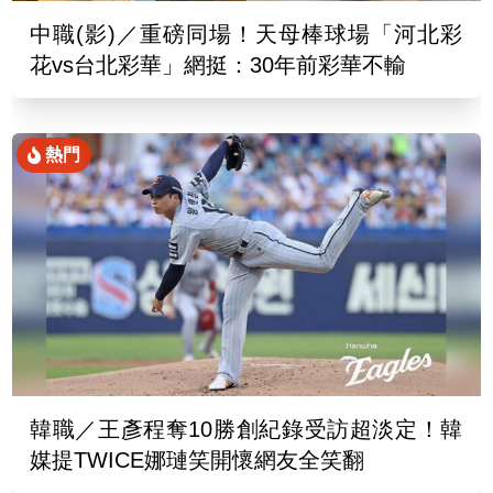
中職(影)／重磅同場！天母棒球場「河北彩
花vs台北彩華」網挺：30年前彩華不輸
熱門
韓職／王彥程奪10勝創紀錄受訪超淡定！韓
媒提TWICE娜璉笑開懷網友全笑翻