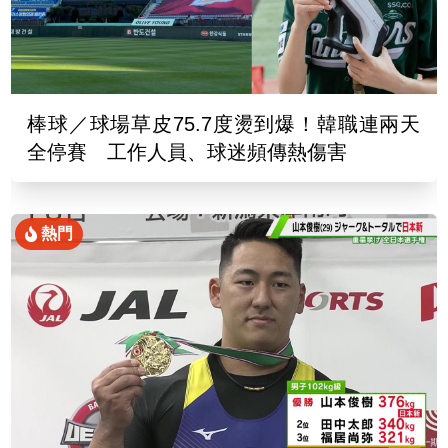
棒球／球場草皮75.7度燙到爆！韓職連兩天
全停賽 工作人員、球迷頻傳熱傷害
熱門