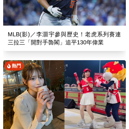
MLB(影)／李灝宇參與歷史！老虎系列賽連
三拉三「開對手魯閣」追平130年偉業
熱門