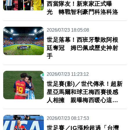
西當隊友！新東家正式曝
光 轉戰智利豪門科洛科洛
2026/07/23 18:05:08
世足落幕！西班牙擊敗阿根
廷奪冠 姆巴佩成歷史神射
手
2026/07/23 11:23:12
世足賽(影)／世代傳承！超新
星亞馬爾和球王梅西賽後感
人相擁 親曝梅西暖心這番
話
2026/07/23 08:17:53
世足賽／IG漲粉超過「台灣