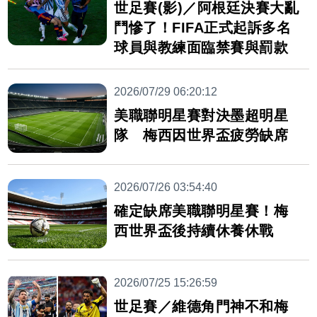
世足賽(影)／阿根廷決賽大亂
鬥慘了！FIFA正式起訴多名
球員與教練面臨禁賽與罰款
2026/07/29 06:20:12
美職聯明星賽對決墨超明星
隊 梅西因世界盃疲勞缺席
2026/07/26 03:54:40
確定缺席美職聯明星賽！梅
西世界盃後持續休養休戰
2026/07/25 15:26:59
世足賽／維德角門神不和梅