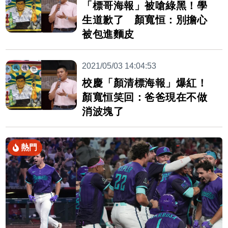
「標哥海報」被嗆綠黑！學
生道歉了 顏寬恒：別擔心
被包進麵皮
2021/05/03 14:04:53
校慶「顏清標海報」爆紅！
顏寬恒笑回：爸爸現在不做
消波塊了
熱門