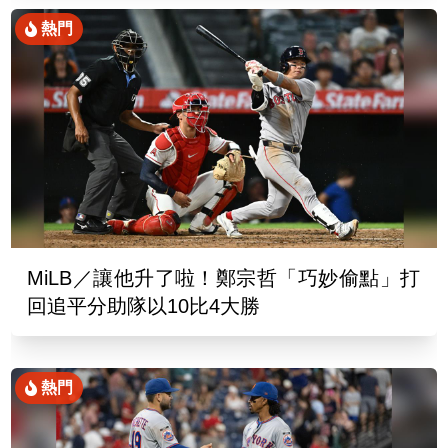
熱門
MiLB／讓他升了啦！鄭宗哲「巧妙偷點」打
回追平分助隊以10比4大勝
熱門