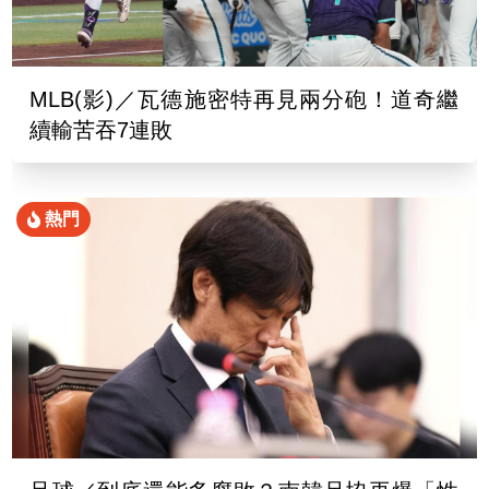
MLB(影)／瓦德施密特再見兩分砲！道奇繼
續輸苦吞7連敗
熱門