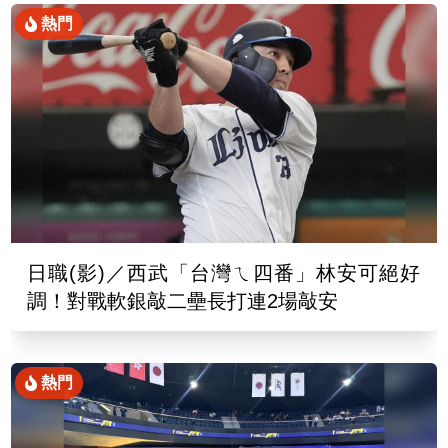
熱門
日職(影)／西武「台灣ㄟ四番」林安可絕好
調！對戰軟銀敲二壘長打連2場敲安
熱門