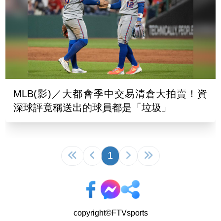
MLB(影)／大都會季中交易清倉大拍賣！資
深球評竟稱送出的球員都是「垃圾」
1
copyright©FTVsports