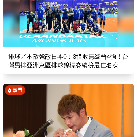
排球／不敵強敵日本0：3惜敗無緣晉4強！台
灣男排亞洲東區排球錦標賽續拚最佳名次
熱門