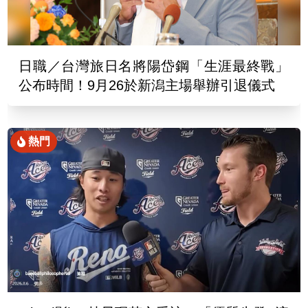
日職／台灣旅日名將陽岱鋼「生涯最終戰」
公布時間！9月26於新潟主場舉辦引退儀式
熱門