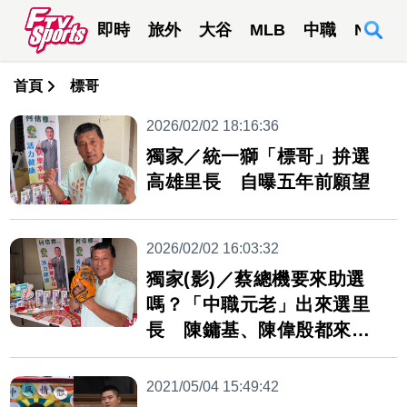
即時
旅外
大谷
MLB
中職
NBA
首頁
標哥
2026/02/02 18:16:36
獨家／統一獅「標哥」拚選
高雄里長 自曝五年前願望
2026/02/02 16:03:32
獨家(影)／蔡總機要來助選
嗎？「中職元老」出來選里
長 陳鏞基、陳偉殷都來自
這里
2021/05/04 15:49:42