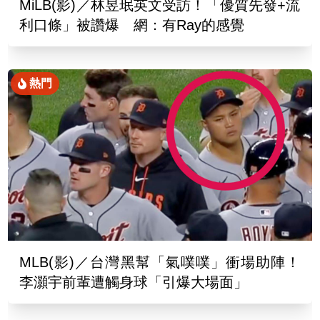
MiLB(影)／林昱珉英文受訪！「優質先發+流
利口條」被讚爆 網：有Ray的感覺
熱門
MLB(影)／台灣黑幫「氣噗噗」衝場助陣！
李灝宇前輩遭觸身球「引爆大場面」