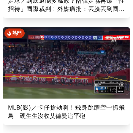
足球／到底還能多腐敗？南韓足協再爆「性
招待」國際裁判！外媒痛批：丟臉丟到國外
去
熱門
MLB(影)／卡仔搶劫啊！飛身跳躍空中抓飛
鳥 硬生生沒收艾德曼追平砲