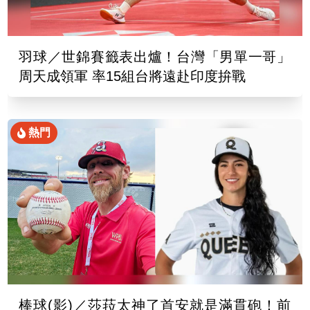
羽球／世錦賽籤表出爐！台灣「男單一哥」
周天成領軍 率15組台將遠赴印度拚戰
熱門
棒球(影)／莎菈太神了首安就是滿貫砲！前