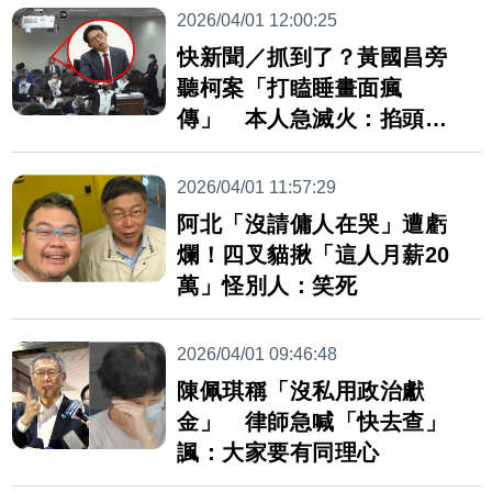
2026/04/01 12:00:25
快新聞／抓到了？黃國昌旁
聽柯案「打瞌睡畫面瘋
傳」 本人急滅火：掐頭去
尾
2026/04/01 11:57:29
阿北「沒請傭人在哭」遭虧
爛！四叉貓揪「這人月薪20
萬」怪別人：笑死
2026/04/01 09:46:48
陳佩琪稱「沒私用政治獻
金」 律師急喊「快去查」
諷：大家要有同理心