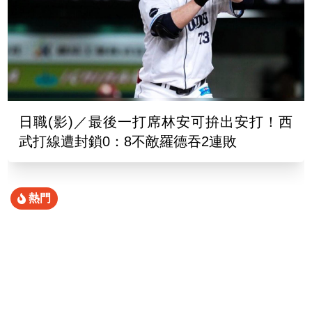
日職(影)／最後一打席林安可拚出安打！西
武打線遭封鎖0：8不敵羅德吞2連敗
熱門