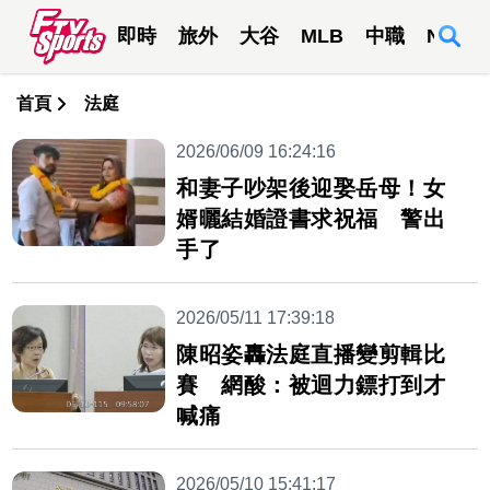
即時
旅外
大谷
MLB
中職
NBA
首頁
法庭
2026/06/09 16:24:16
和妻子吵架後迎娶岳母！女
婿曬結婚證書求祝福 警出
手了
2026/05/11 17:39:18
陳昭姿轟法庭直播變剪輯比
賽 網酸：被迴力鏢打到才
喊痛
2026/05/10 15:41:17