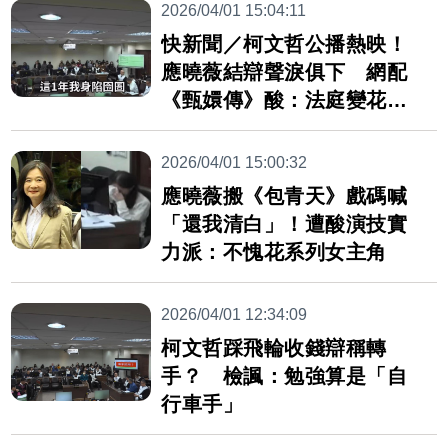
2026/04/01 15:04:11
快新聞／柯文哲公播熱映！
應曉薇結辯聲淚俱下 網配
《甄嬛傳》酸：法庭變花系
列
2026/04/01 15:00:32
應曉薇搬《包青天》戲碼喊
「還我清白」！遭酸演技實
力派：不愧花系列女主角
2026/04/01 12:34:09
柯文哲踩飛輪收錢辯稱轉
手？ 檢諷：勉強算是「自
行車手」