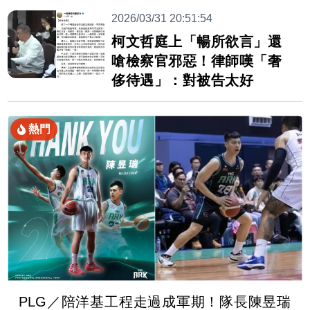
2026/03/31 20:51:54
柯文哲庭上「暢所欲言」還
嗆檢察官邪惡！律師嘆「奢
侈待遇」：對被告太好
熱門
PLG／陪洋基工程走過成軍期！隊長陳昱瑞