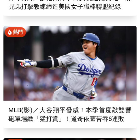
兄弟打擊教練締造美國女子職棒聯盟紀錄
熱門
MLB(影)／大谷翔平發威！本季首度敲雙響
砲單場繳「猛打賞」！道奇依舊苦吞6連敗