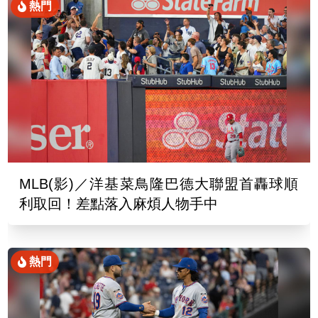
熱門
MLB(影)／洋基菜鳥隆巴德大聯盟首轟球順
利取回！差點落入麻煩人物手中
熱門