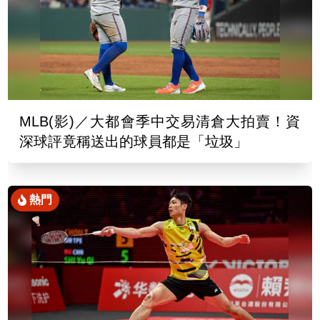
MLB(影)／大都會季中交易清倉大拍賣！資
深球評竟稱送出的球員都是「垃圾」
熱門