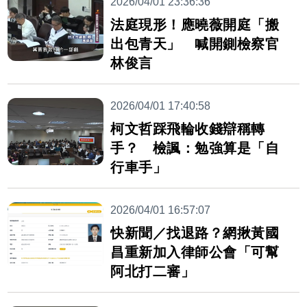
2026/04/01 23:36:36
法庭現形！應曉薇開庭「搬
出包青天」 喊開鍘檢察官
林俊言
2026/04/01 17:40:58
柯文哲踩飛輪收錢辯稱轉
手？ 檢諷：勉強算是「自
行車手」
2026/04/01 16:57:07
快新聞／找退路？網揪黃國
昌重新加入律師公會「可幫
阿北打二審」