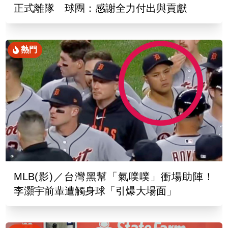
正式離隊 球團：感謝全力付出與貢獻
熱門
MLB(影)／台灣黑幫「氣噗噗」衝場助陣！
李灝宇前輩遭觸身球「引爆大場面」