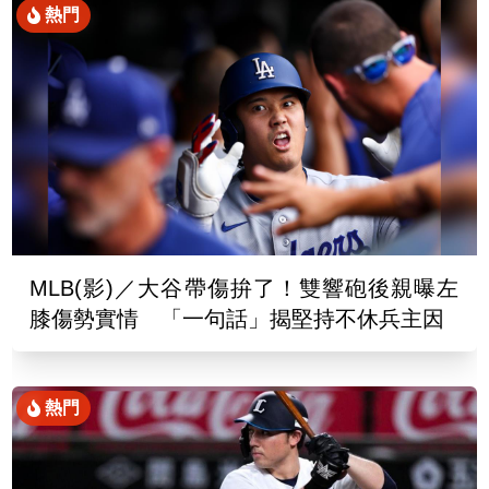
熱門
MLB(影)／大谷帶傷拚了！雙響砲後親曝左
膝傷勢實情 「一句話」揭堅持不休兵主因
熱門