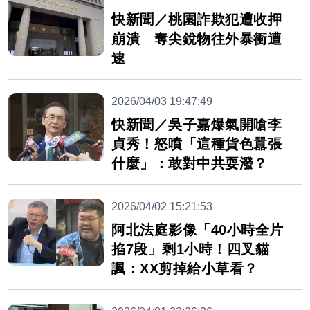
快新聞／桃園詐欺犯遭收押
崩潰 奪尖銳物往外暴衝遭
逮
2026/04/03 19:47:49
快新聞／吳子嘉爆氣開嗆李
貞秀！怒噴「這種貨色囂張
什麼」：敢對中共耍潑？
2026/04/02 15:21:53
阿北法庭影像「40小時全片
掐7段」剩1小時！四叉貓
諷：XX剪掉給小草看？