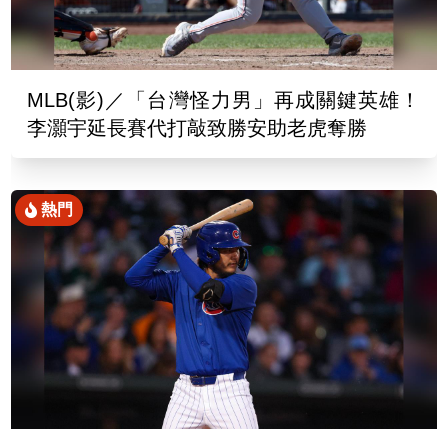
MLB(影)／「台灣怪力男」再成關鍵英雄！
李灝宇延長賽代打敲致勝安助老虎奪勝
熱門