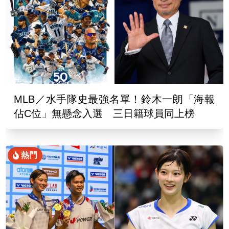
MLB／水手隊史最強名單！鈴木一朗「海報
佔C位」無懸念入選 三日籍球員同上榜
熱門