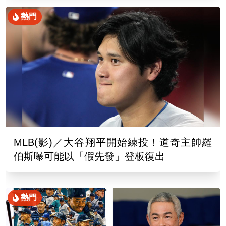
熱門
MLB(影)／大谷翔平開始練投！道奇主帥羅
伯斯曝可能以「假先發」登板復出
熱門