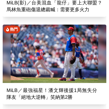
MiLB(影)／台美混血「龍仔」要上大聯盟？
馬林魚重砲傷退總裁喊：需要更多火力
熱門
MiLB／最強福星！潘文輝後援1局無失分
隊友「絕地大逆轉」笑納第2勝