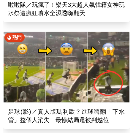
啦啦隊／玩瘋了！樂天3大超人氣韓籍女神玩
水祭遭瘋狂噴水全濕透嗨翻天
熱門
足球(影)／真人版瑪利歐？進球嗨翻「下水
管」整個人消失 最慘結局還被判越位