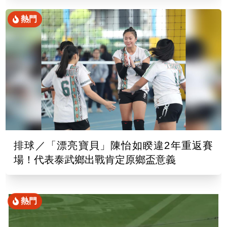
熱門
排球／「漂亮寶貝」陳怡如睽違2年重返賽
場！代表泰武鄉出戰肯定原鄉盃意義
熱門