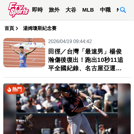
即時
旅外
大谷
MLB
中職
NBA
首頁
湯姆瓊斯紀念賽
2026/04/19 09:44:42
田徑／台灣「最速男」楊俊
瀚傷後復出！跑出10秒11追
平全國紀錄、名古屋亞運達
標
熱門