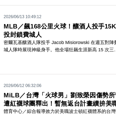
2026/06/13 10:49:12
MLB／飆168公里火球！釀酒人投手15
投封鎖費城人
密爾瓦基釀酒人隊投手 Jacob Misiorowski 在週五對陣
城人隊時展現神級身手。他全場狂飆生涯新高 15 次三
振，僅被敲出 1 支安打，率隊以 6 比 0 完封對手，更
破紀錄的 168 公里火球。
2026/06/12 06:32:06
MiLB／台灣「火球男」劉致榮因傷勢所
遭紅襪球團釋出！暫無返台計畫續拚美
體育中心／綜合報導效力於美職波士頓紅襪體系的台灣