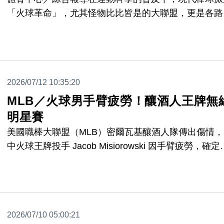
「火球革命」，尤其怪物比比皆是的大聯盟，更是各路
「火球男」獻技飆速的最高殿堂，對此大聯盟記者卡塞
（Paul Casella）近日在官網刊出一篇長文專題報導，
問「神鱒」楚奧特（Mike Trout）、「自由人」弗里曼
（Freddie Freeman）等頂級好手，透過這幾位縱橫大
2026/07/12 10:35:20
盟超過10年的明星強打視角，細數這十年來球速的提
讓我們繼續看下去
MLB／火球男手臂疲勞！釀酒人王牌無
明星賽
美國職棒大聯盟（MLB）密爾瓦基釀酒人隊傳出傷情，
中火球王牌投手 Jacob Misiorowski 因手臂疲勞，確定
消原訂週日的先發，同時也將遺憾缺席即將在週二晚間
場的明星賽。
2026/07/10 05:00:21