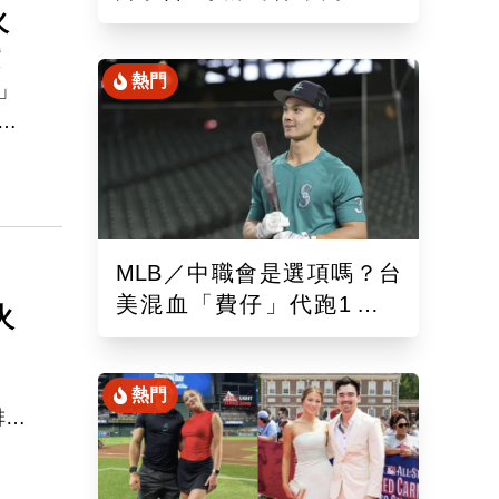
火
混血「龍仔」單場猛打賞
讚
熱門
」
局
練
奇
MLB／中職會是選項嗎？台
美混血「費仔」代跑1場被
火
DFA！再成自由球員動向受
關注
熱門
排，
，