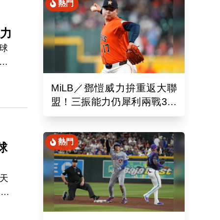
熱門
戰力
球
正」
MiLB／鄧愷威力拚重返大聯
。
盟！三振能力仍犀利兩戰3局
狂飆6K
熱門
球
天
h
提
興