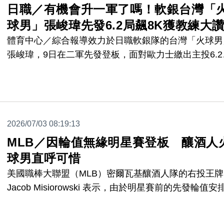
日職／有機會升一軍了嗎！軟銀台灣「
球男」張峻瑋先發6.2局飆8K獲教練大
體育中心／綜合報導效力於日職軟銀隊的台灣「火球男
張峻瑋，9日在二軍先發登板，面對歐力士繳出主投6.2
失1分，狂飆8K的優質先發表現，獲得軟銀一軍投手教
倉野信次稱讚，更表示「就算是在一軍登板也一點都不
怪，非常期待他接下來的成長。」
2026/07/03 08:19:13
MLB／因輪值無緣明星賽登板 釀酒人
球男直呼可惜
美國職棒大聯盟（MLB）密爾瓦基釀酒人隊的右投王牌
Jacob Misiorowski 表示，由於明星賽前的先發輪值安
他今年恐無法在明星賽中登板投球。儘管對此感到遺憾
但他表示理解球隊著眼於季後賽的長遠佈局。