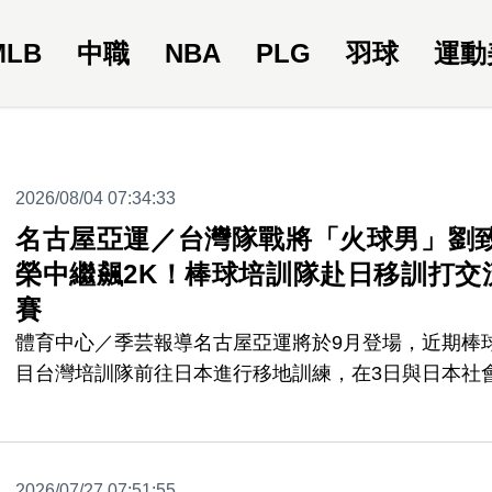
MLB
中職
NBA
PLG
羽球
運動
2026/08/04 07:34:33
名古屋亞運／台灣隊戰將「火球男」劉
榮中繼飆2K！棒球培訓隊赴日移訓打交
賽
體育中心／季芸報導名古屋亞運將於9月登場，近期棒
目台灣培訓隊前往日本進行移地訓練，在3日與日本社
隊進行首場比賽中，曾有旅美資歷「火球男」劉致榮中
登版連飆2K、最快球速148公里，終場台灣亞運培訓隊
8：1獲勝。
2026/07/27 07:51:55