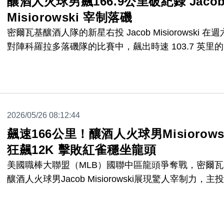
釀酒人火球男飆166.9公里破紀錄 Jaco
Misiorowski 宰制落磯
密爾瓦基釀酒人隊的新星右投 Jacob Misiorowski 在週
對陣科羅拉多落磯隊的比賽中，飆出時速 103.7 英里
球，刷新自 2008 年有追蹤紀錄以來先發投手的最快球
紀錄，帶領球隊以 7 比 1 輕鬆取勝。
2026/05/26 08:12:44
飆速166公里！釀酒人火球男Misiorows
狂飆12K 擊敗紅雀穩坐龍頭
美國職棒大聯盟（MLB）國聯中區龍頭爭奪戰，密爾瓦
釀酒人火球男Jacob Misiorowski展現驚人宰制力，主投
局狂飆12次三振，且有超過半數投球時速破百英里，
球隊以5比1擊敗聖路易紅雀，將分區領先優勢擴大至2.
場。