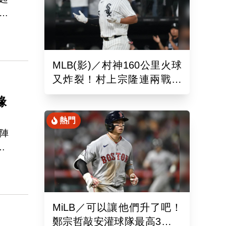
拉
訪
MLB(影)／村神160公里火球
聯
又炸裂！村上宗隆連兩戰開
升，
砲 第26轟再寫日本紀錄
緣
熱門
陣
取
登
MiLB／可以讓他們升了吧！
鄭宗哲敲安灌球隊最高3打點