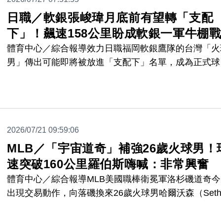
日職／軟銀張峻瑋月底前有望轉「支配
下」！飆速158公里盼成軟銀一軍牛棚
體育中心／綜合報導效力日職福岡軟銀鷹隊的台灣「火
男」傳出可能即將被放進「支配下」名單，成為正式球
員！根據日媒報導目前軟銀考慮在31日截止日前「轉
張峻瑋，這也代表他可能今年就有機會在一軍出賽登板
2026/07/21 09:59:06
MLB／「宇宙道奇」補強26歲火球男！
速突破160公里羅伯斯嗨喊：非常興奮
體育中心／綜合報導MLB美國職棒衛冕軍洛杉磯道奇今
出現交易動作，向落磯換來26歲火球男哈爾沃森（Set
Halvorsen），道奇總教練羅伯斯（Dave Roberts）也
出了對哈爾沃森的觀察並且直呼：「天賦就在那邊，很