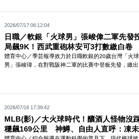
奮。」
2026/07/17 06:12:04
日職／軟銀「火球男」張峻偉二軍先發投
局飆9K！西武重砲林安可3打數繳白卷
體育中心／季芸報導效力於日職軟銀的20歲台灣「火球
男」張峻瑋，在對戰阪神二軍的比賽中登板先發，繳出
投8局無失分的優異現，整場比賽狂飆9K、最快球速達1
公里，連續2場比賽繳出優質先發內容；而在西武獅的
重砲林安可，在對戰羅德的比賽中，3打數沒有表現繳
卷，近7打數無安打。
2026/07/16 17:39:42
MLB(影)／大火球時代！釀酒人怪物沒
穩飆169公里 神鱒、自由人直呼：凍
體育中心／綜合報導在運動科學的普及下，現代棒球掀