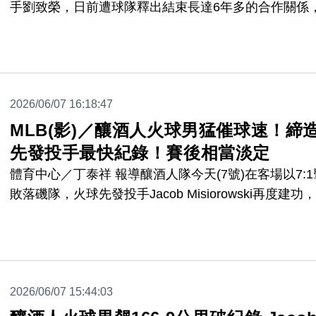
手劉致榮，日前遭球隊釋出結束長達6年多的合作關係
他也在台灣時間12日凌晨，在個人社群用中英文寫下
感言，除了感謝球團多年來的照顧，同時劉致榮也強調
繼續留在美國打拚，根據經紀公司表示，目前他暫無返
打中職的計畫。
2026/06/07 16:18:47
MLB(影)／釀酒人火球男猛催球速！締
先發投手最快紀錄！賽後相當淡定
體育中心／丁泰祥 報導釀酒人隊今天(7號)在客場以7:1
敗落磯隊，火球先發投手Jacob Misiorowski再度建功
先發7局被敲4支安打，僅失1分非自責分，還飆出了8
振，拿下本季第7勝，他在比賽中飆出了一顆超級火球
造了自2008年開始追蹤投球數據以來，先發投手最快
的紀錄。
2026/06/07 15:44:03