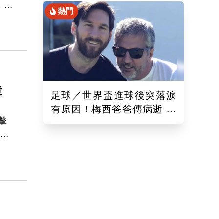
，而
熱門
告別
會
台
造
足球／世界盃進球後突落淚
有原因！梅西爸爸傳病逝 為
擊
人低調曾是「王牌經紀人」
，他
次三
，締
球速