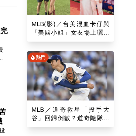
MLB(影)／台美混血卡仔與
K完
「美國小姐」女友場上曬恩
愛！賽前獻唱大谷翔平場邊
鼓掌
費
熱門
投出
MLB／道奇救星「投手大
苦
谷」回歸倒數？道奇隨隊記
職
者樂觀曝「最新進展」
投