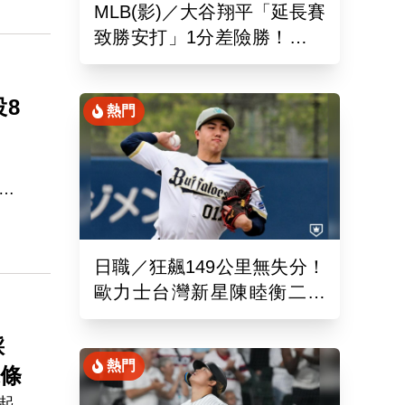
MLB(影)／大谷翔平「延長賽
致勝安打」1分差險勝！道奇
終止本季最長7連敗低潮
8
熱門
主
58
台灣
白
日職／狂飆149公里無失分！
歐力士台灣新星陳睦衡二軍
先發5局好投技驚四座
踩
熱門
未條
起