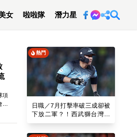
美女
啦啦隊
潛力星
回新聞網
熱門
致
流
球項
會人
日職／7月打擊率破三成卻被
繼
下放二軍？！西武獅台灣重
以
砲林安可「抹消登錄」原因
曝光了