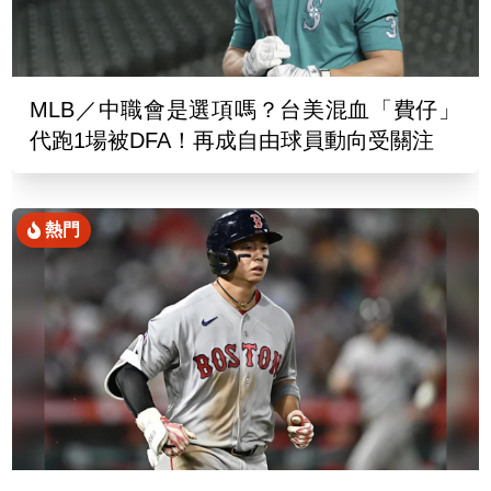
MLB／中職會是選項嗎？台美混血「費仔」
代跑1場被DFA！再成自由球員動向受關注
熱門