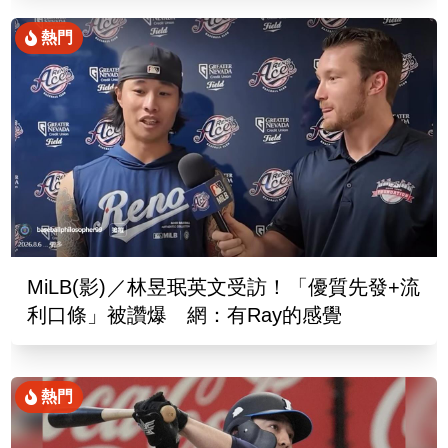
熱門
MiLB(影)／林昱珉英文受訪！「優質先發+流
利口條」被讚爆 網：有Ray的感覺
熱門