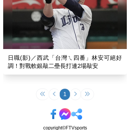
日職(影)／西武「台灣ㄟ四番」林安可絕好
調！對戰軟銀敲二壘長打連2場敲安
1
copyright©FTVsports