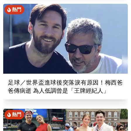
熱門
足球／世界盃進球後突落淚有原因！梅西爸
爸傳病逝 為人低調曾是「王牌經紀人」
熱門