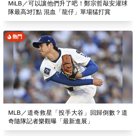
MiLB／可以讓他們升了吧！鄭宗哲敲安灌球
隊最高3打點 混血「龍仔」單場猛打賞
熱門
MLB／道奇救星「投手大谷」回歸倒數？道
奇隨隊記者樂觀曝「最新進展」