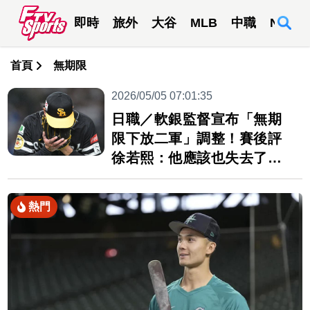
即時
旅外
大谷
MLB
中職
NBA
首頁
無期限
2026/05/05 07:01:35
日職／軟銀監督宣布「無期
限下放二軍」調整！賽後評
徐若熙：他應該也失去了自
信
熱門