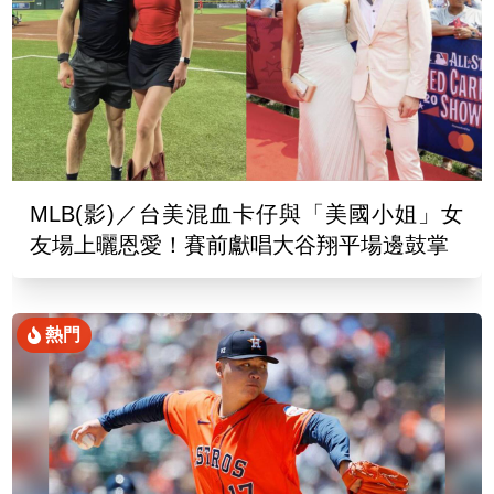
MLB(影)／台美混血卡仔與「美國小姐」女
友場上曬恩愛！賽前獻唱大谷翔平場邊鼓掌
熱門