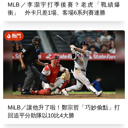
MLB／李灝宇打季後賽？老虎「戰績爆
衝」 外卡只差1場、客場6系列賽連勝
熱門
MiLB／讓他升了啦！鄭宗哲「巧妙偷點」打
回追平分助隊以10比4大勝