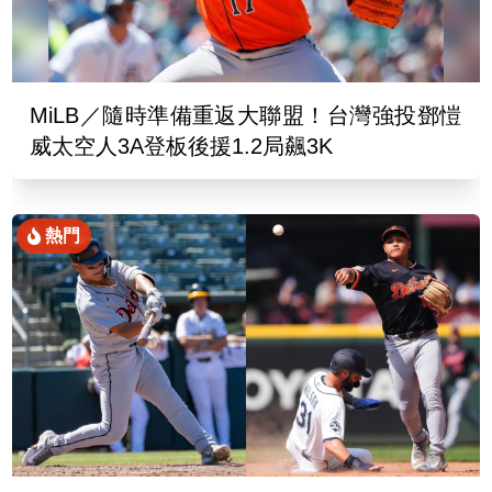
MiLB／隨時準備重返大聯盟！台灣強投鄧愷
威太空人3A登板後援1.2局飆3K
熱門