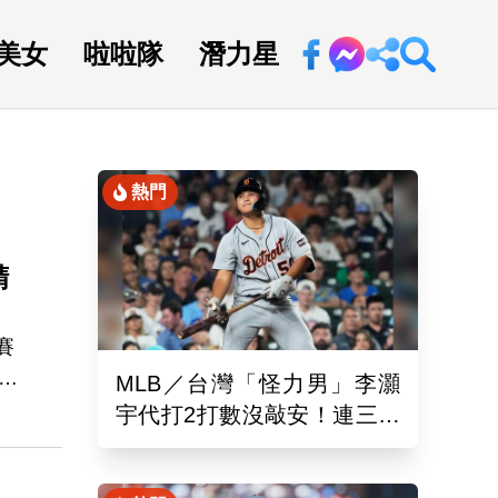
美女
啦啦隊
潛力星
回新聞網
熱門
！
精
賽
和
MLB／台灣「怪力男」李灝
合
宇代打2打數沒敲安！連三場
尚
坐板凳 老虎11:0完封水手
日中