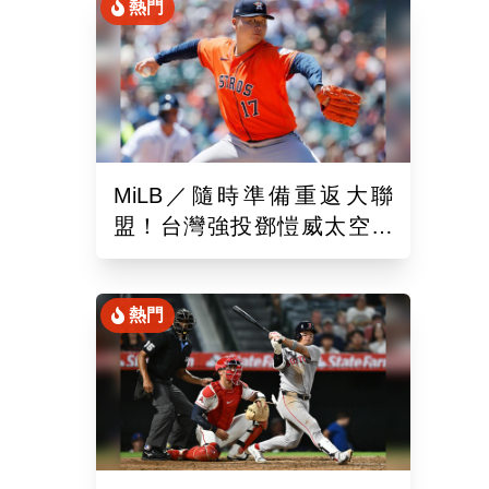
著
熱門
MiLB／隨時準備重返大聯
盟！台灣強投鄧愷威太空人
3A登板後援1.2局飆3K
熱門