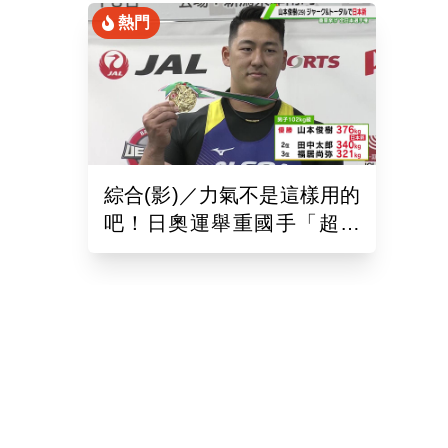
熱門
綜合(影)／力氣不是這樣用的
吧！日奧運舉重國手「超商
偷雞蛋」被活逮把店員推到
骨折