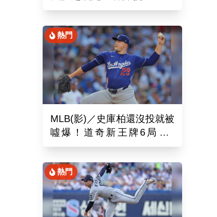
娜璉笑開懷網友全笑翻
熱門
MLB(影)／史庫柏還沒投就被
噓爆！道奇新王牌6局失2
分 交易後首秀吞第六敗
熱門