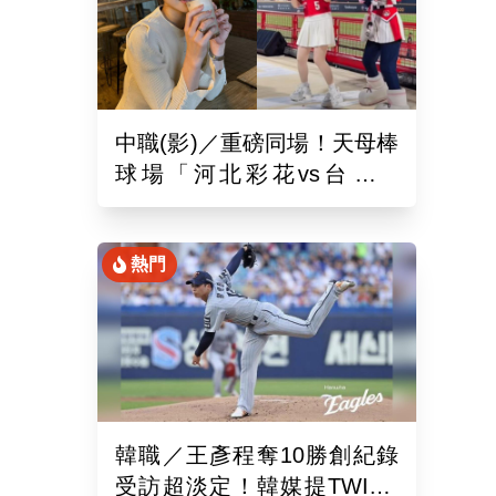
中職(影)／重磅同場！天母棒
球場「河北彩花vs台北彩
華」網挺：30年前彩華不輸
熱門
韓職／王彥程奪10勝創紀錄
受訪超淡定！韓媒提TWICE