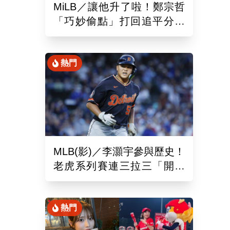
MiLB／讓他升了啦！鄭宗哲
「巧妙偷點」打回追平分助
隊以10比4大勝
熱門
MLB(影)／李灝宇參與歷史！
老虎系列賽連三拉三「開對
手魯閣」追平130年偉業
熱門