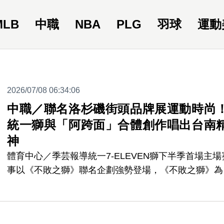
MLB
中職
NBA
PLG
羽球
運動
2026/07/08 06:34:06
中職／聯名洛杉磯街頭品牌展運動時尚
統一獅與「阿跨面」合體創作唱出台南
神
體育中心／季芸報導統一7-ELEVEN獅下半季首場主場
事以《不敗之獅》聯名企劃強勢登場，《不敗之獅》為
來自洛杉磯的國際街頭文化品牌UNDEFEATED的跨界
作企劃。共推出聯名球衣、T恤、帽子、襪子等多款時
配件，此次合作公布後令大批球迷感到驚訝與喜愛，7