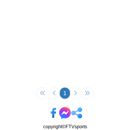
1
copyright©FTVsports