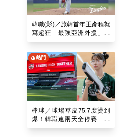
韓職(影)／旅韓首年王彥程就
寫超狂「最強亞洲外援」紀
錄！6局飆7K奪單季第10勝
熱門
棒球／球場草皮75.7度燙到
爆！韓職連兩天全停賽 工
作人員、球迷頻傳熱傷害