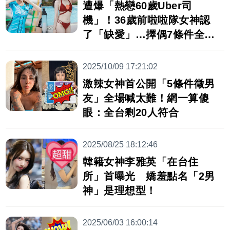
遭爆「熱戀60歲Uber司
機」！36歲前啦啦隊女神認
了「缺愛」…擇偶7條件全說
了
2025/10/09 17:21:02
激辣女神首公開「5條件徵男
友」全場喊太難！網一算傻
眼：全台剩20人符合
2025/08/25 18:12:46
韓籍女神李雅英「在台住
所」首曝光 嬌羞點名「2男
神」是理想型！
2025/06/03 16:00:14