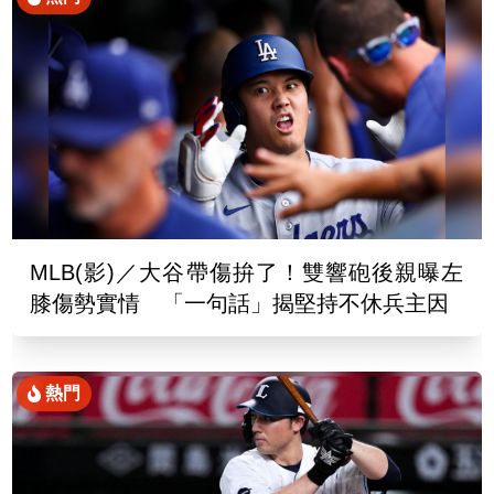
MLB(影)／大谷帶傷拚了！雙響砲後親曝左
膝傷勢實情 「一句話」揭堅持不休兵主因
熱門