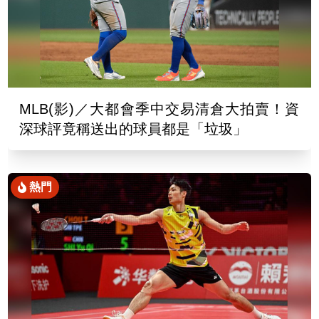
MLB(影)／大都會季中交易清倉大拍賣！資
深球評竟稱送出的球員都是「垃圾」
熱門