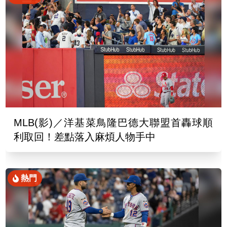
MLB(影)／洋基菜鳥隆巴德大聯盟首轟球順
利取回！差點落入麻煩人物手中
熱門