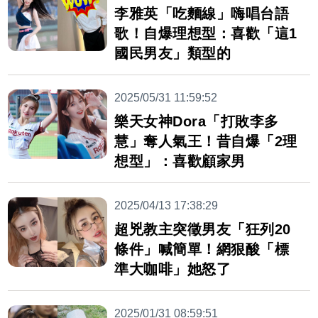
李雅英「吃麵線」嗨唱台語
歌！自爆理想型：喜歡「這1
國民男友」類型的
2025/05/31 11:59:52
樂天女神Dora「打敗李多
慧」奪人氣王！昔自爆「2理
想型」：喜歡顧家男
2025/04/13 17:38:29
超兇教主突徵男友「狂列20
條件」喊簡單！網狠酸「標
準大咖啡」她怒了
2025/01/31 08:59:51