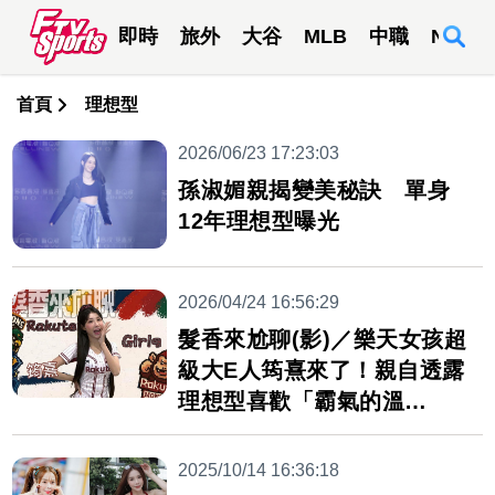
即時
旅外
大谷
MLB
中職
NBA
首頁
理想型
2026/06/23 17:23:03
孫淑媚親揭變美秘訣 單身
12年理想型曝光
2026/04/24 16:56:29
髮香來尬聊(影)／樂天女孩超
級大E人筠熹來了！親自透露
理想型喜歡「霸氣的溫
柔？」
2025/10/14 16:36:18