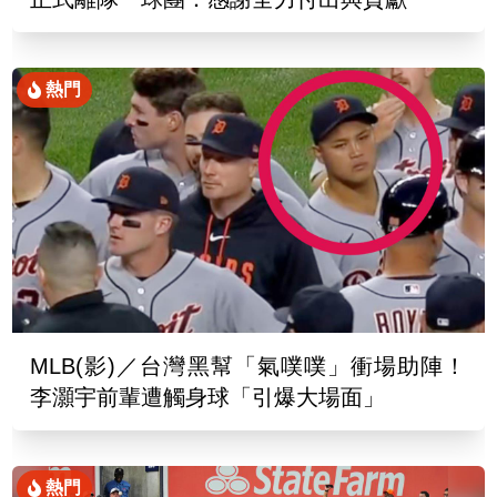
熱門
MLB(影)／台灣黑幫「氣噗噗」衝場助陣！
李灝宇前輩遭觸身球「引爆大場面」
熱門