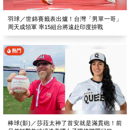
羽球／世錦賽籤表出爐！台灣「男單一哥」
周天成領軍 率15組台將遠赴印度拚戰
熱門
棒球(影)／莎菈太神了首安就是滿貫砲！前