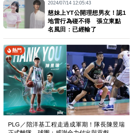
2024/07/14 12:05:43
慈妹上YT公開理想男友！認1
地雷行為碰不得 張立東點
名風田：已經輸了
熱門
PLG／陪洋基工程走過成軍期！隊長陳昱瑞
正式離隊 球團：感謝全力付出與貢獻