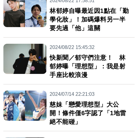
2024/08/22 17:58:51
林郁婷自曝最近因1點在「勤
學化妝」！加碼爆料另一半
要先過「他」這關
2024/08/22 15:45:32
快新聞／郁守們注意！ 林
郁婷曝「理想型」：我是射
手座比較浪漫
2024/07/14 22:21:03
慈妹「戀愛理想型」大公
開！條件僅6字認了「1地雷
絕不能碰」