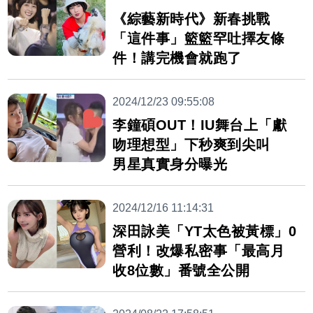
《綜藝新時代》新春挑戰
「這件事」籃籃罕吐擇友條
件！講完機會就跑了
2024/12/23 09:55:08
李鐘碩OUT！IU舞台上「獻
吻理想型」下秒爽到尖叫
男星真實身分曝光
2024/12/16 11:14:31
深田詠美「YT太色被黃標」0
營利！改爆私密事「最高月
收8位數」番號全公開