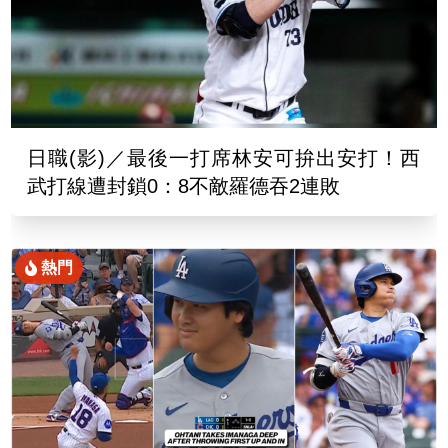
日職(影)／最後一打席林安可拚出安打！西
武打線遭封鎖0：8不敵羅德吞2連敗
熱門