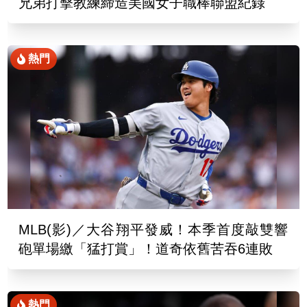
兄弟打擊教練締造美國女子職棒聯盟紀錄
熱門
MLB(影)／大谷翔平發威！本季首度敲雙響
砲單場繳「猛打賞」！道奇依舊苦吞6連敗
熱門