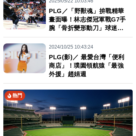
2025/05/22 10:03:46
PLG／「野獸魂」拚戰精華
畫面曝！林志傑冠軍戰G7手
腕「骨折變形動刀」球迷超
不捨
2024/10/25 10:43:24
PLG(影)／ 最愛台灣「便利
商店」！璞園領航猿「最強
外援」趙娟週
熱門