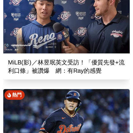
MiLB(影)／林昱珉英文受訪！「優質先發+流
利口條」被讚爆 網：有Ray的感覺
熱門