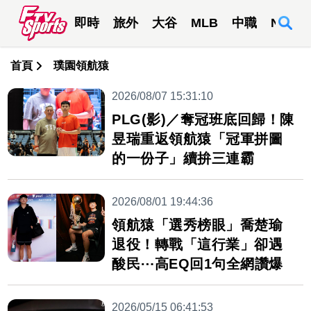
即時
旅外
大谷
MLB
中職
NBA
首頁
璞園領航猿
2026/08/07 15:31:10
PLG(影)／奪冠班底回歸！陳
昱瑞重返領航猿「冠軍拼圖
的一份子」續拚三連霸
2026/08/01 19:44:36
領航猿「選秀榜眼」喬楚瑜
退役！轉戰「這行業」卻遇
酸民⋯高EQ回1句全網讚爆
2026/05/15 06:41:53