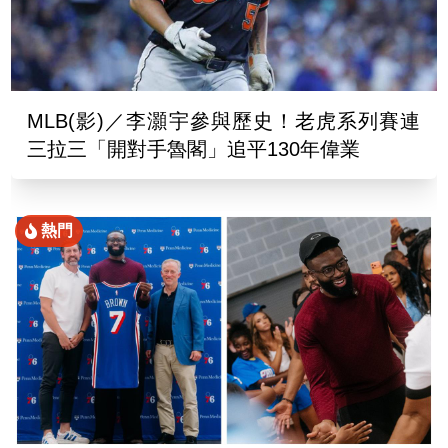
MLB(影)／李灝宇參與歷史！老虎系列賽連
三拉三「開對手魯閣」追平130年偉業
熱門