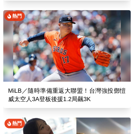
熱門
MiLB／隨時準備重返大聯盟！台灣強投鄧愷
威太空人3A登板後援1.2局飆3K
熱門