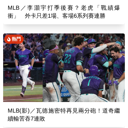
MLB／李灝宇打季後賽？老虎「戰績爆
衝」 外卡只差1場、客場6系列賽連勝
熱門
MLB(影)／瓦德施密特再見兩分砲！道奇繼
續輸苦吞7連敗