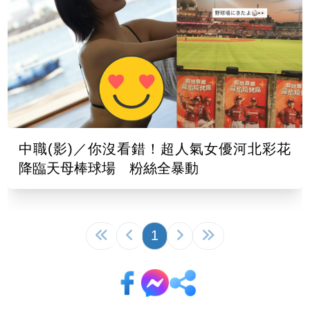
中職(影)／你沒看錯！超人氣女優河北彩花
降臨天母棒球場 粉絲全暴動
1