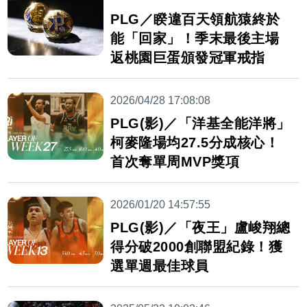
PLG／睽違百天領航猿終於
能「回家」！季末最後主場
返桃園巨蛋頒發冠軍戒指
2026/04/28 17:08:08
PLG(影)／「洋基全能洋將」
柯麥隆場均27.5分成核心！
首次奪單周MVP獎項
2026/01/20 14:57:55
PLG(影)／「夜王」盧峻翔總
得分破2000創聯盟紀錄！獲
選單週最佳球員