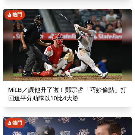
熱門
MiLB／讓他升了啦！鄭宗哲「巧妙偷點」打
回追平分助隊以10比4大勝
熱門