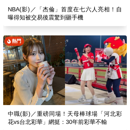
NBA(影)／「杰倫」首度在七六人亮相！自
曝得知被交易後震驚到砸手機
熱門
中職(影)／重磅同場！天母棒球場「河北彩
花vs台北彩華」網挺：30年前彩華不輸