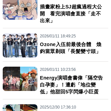
插畫家粉上SJ超瘋過程大公
開 看完演唱會直接「走不
出來」
2026/01/11 18:49:25
Ozone入伍前最後合體 煥
鈞當眾剃頭「長髮變寸頭」
2026/01/11 10:23:56
Energy演唱會書偉「隔空告
白孕妻」！遭虧「地位變
低」他甜回5字閃爆小巨蛋
2025/12/30 17:36:10