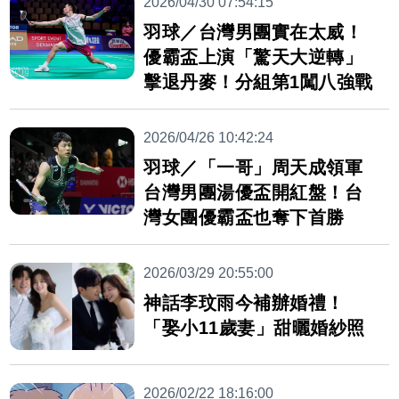
2026/04/30 07:54:15
羽球／台灣男團實在太威！
優霸盃上演「驚天大逆轉」
擊退丹麥！分組第1闖八強戰
2026/04/26 10:42:24
羽球／「一哥」周天成領軍
台灣男團湯優盃開紅盤！台
灣女團優霸盃也奪下首勝
2026/03/29 20:55:00
神話李玟雨今補辦婚禮！
「娶小11歲妻」甜曬婚紗照
2026/02/22 18:16:00