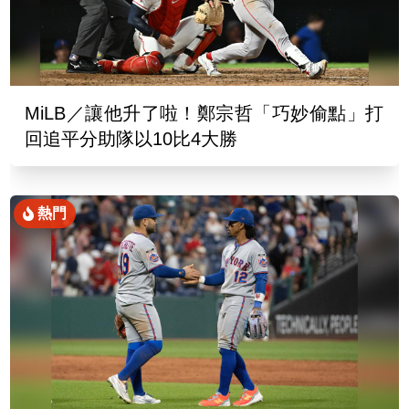
MiLB／讓他升了啦！鄭宗哲「巧妙偷點」打
回追平分助隊以10比4大勝
熱門