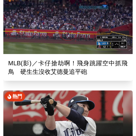
MLB(影)／卡仔搶劫啊！飛身跳躍空中抓飛
鳥 硬生生沒收艾德曼追平砲
熱門