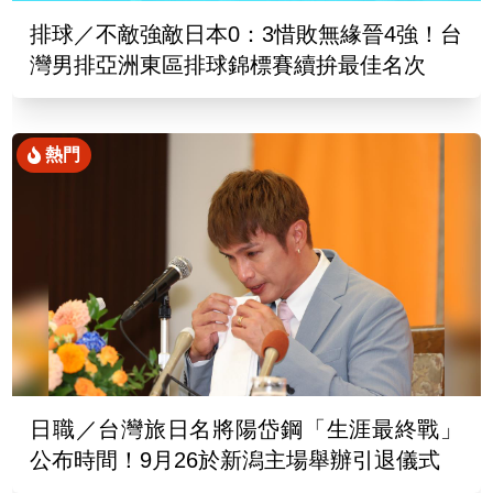
排球／不敵強敵日本0：3惜敗無緣晉4強！台
灣男排亞洲東區排球錦標賽續拚最佳名次
熱門
日職／台灣旅日名將陽岱鋼「生涯最終戰」
公布時間！9月26於新潟主場舉辦引退儀式