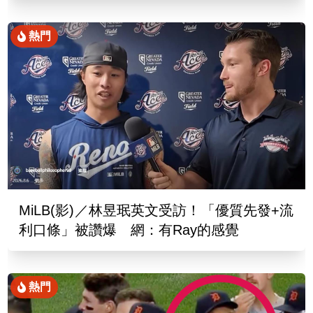
熱門
MiLB(影)／林昱珉英文受訪！「優質先發+流
利口條」被讚爆 網：有Ray的感覺
熱門