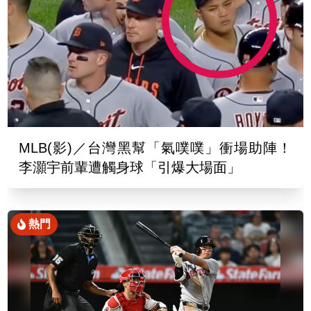
MLB(影)／台灣黑幫「氣噗噗」衝場助陣！
李灝宇前輩遭觸身球「引爆大場面」
熱門