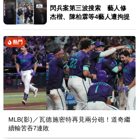
閃兵案第三波搜索 藝人修
杰楷、陳柏霖等4藝人遭拘提
熱門
MLB(影)／瓦德施密特再見兩分砲！道奇繼
續輸苦吞7連敗