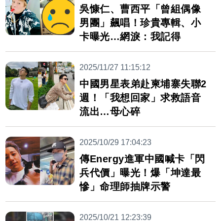
吳慷仁、曹西平「曾組偶像
男團」飆唱！珍貴專輯、小
卡曝光…網淚：我記得
2025/11/27 11:15:12
中國男星表弟赴柬埔寨失聯2
週！「我想回家」求救語音
流出…母心碎
2025/10/29 17:04:23
傳Energy進軍中國喊卡「閃
兵代價」曝光！爆「坤達最
慘」命理師抽牌示警
2025/10/21 12:23:39