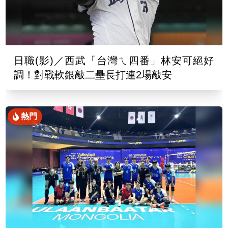
日職(影)／西武「台灣ㄟ四番」林安可絕好
調！對戰軟銀敲二壘長打連2場敲安
熱門