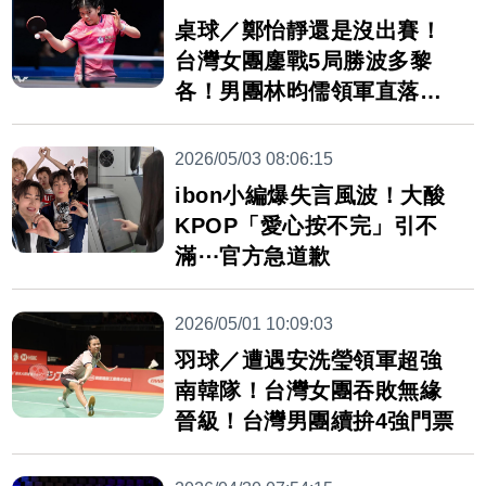
桌球／鄭怡靜還是沒出賽！
台灣女團鏖戰5局勝波多黎
各！男團林昀儒領軍直落三
晉級
2026/05/03 08:06:15
ibon小編爆失言風波！大酸
KPOP「愛心按不完」引不
滿⋯官方急道歉
2026/05/01 10:09:03
羽球／遭遇安洗瑩領軍超強
南韓隊！台灣女團吞敗無緣
晉級！台灣男團續拚4強門票