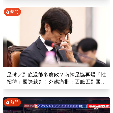
熱門
足球／到底還能多腐敗？南韓足協再爆「性
招待」國際裁判！外媒痛批：丟臉丟到國外
去
熱門