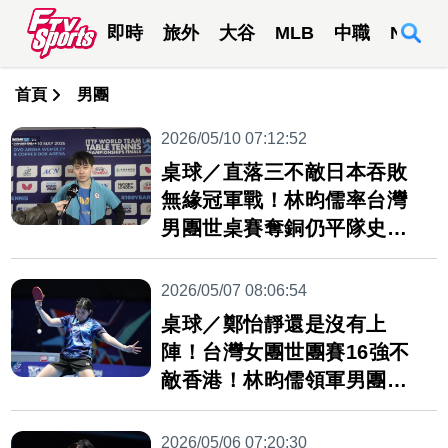
即時
旅外
大谷
MLB
中職
NBA
首頁
男團
2026/05/10 07:12:52
桌球／直落三不敵日本吞敗
無緣冠軍戰！林昀儒率台灣
男團世桌賽奪銅仍平隊史最
佳績
2026/05/07 08:06:54
桌球／鄭怡靜還是沒有上
陣！台灣女團世團賽16強不
敵香港！林昀儒領軍男團闖8
強
2026/05/06 07:20:30