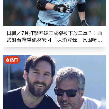
日職／7月打擊率破三成卻被下放二軍？！西
武獅台灣重砲林安可「抹消登錄」原因曝光
了
熱門