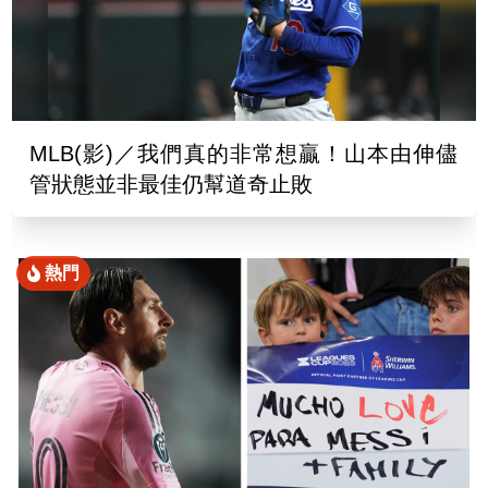
MLB(影)／我們真的非常想贏！山本由伸儘
管狀態並非最佳仍幫道奇止敗
熱門