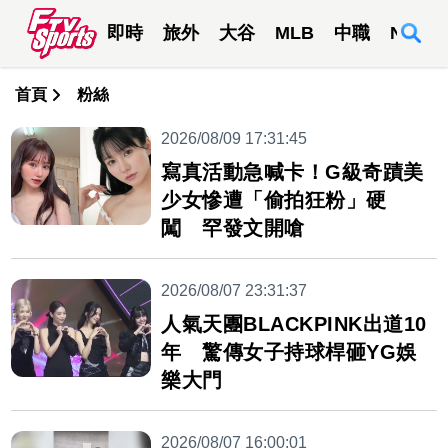
即時
旅外
大谷
MLB
中職
NBA
首頁
粉絲
2026/08/09 17:31:45
寫真活動急喊卡！G級奇蹟美
少女慘遭「偷拍狂粉」硬
闖 罕發文開嗆
2026/08/07 23:31:37
人氣天團BLACKPINK出道10
年 驚傳女子持球桿砸YG娛
樂大門
2026/08/07 16:00:01