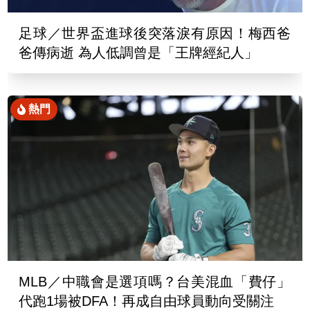
足球／世界盃進球後突落淚有原因！梅西爸
爸傳病逝 為人低調曾是「王牌經紀人」
熱門
MLB／中職會是選項嗎？台美混血「費仔」
代跑1場被DFA！再成自由球員動向受關注