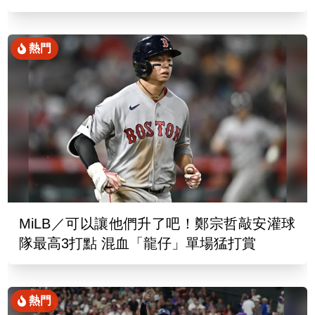
熱門
MiLB／可以讓他們升了吧！鄭宗哲敲安灌球
隊最高3打點 混血「龍仔」單場猛打賞
熱門