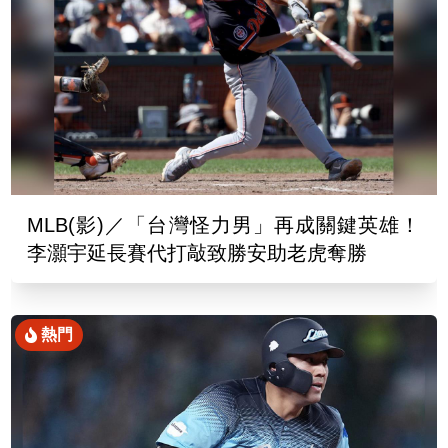
MLB(影)／「台灣怪力男」再成關鍵英雄！
李灝宇延長賽代打敲致勝安助老虎奪勝
熱門