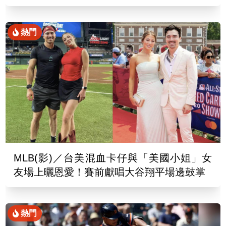
熱門
MLB(影)／台美混血卡仔與「美國小姐」女
友場上曬恩愛！賽前獻唱大谷翔平場邊鼓掌
熱門