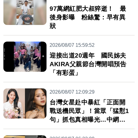
97萬網紅肥大叔猝逝！ 最
後身影曝 粉絲驚：早有異
狀
2026/08/07 15:59:52
迎接出道20週年 國民姊夫
AKIRA父親節台灣開唱預告
「有彩蛋」
2026/08/07 12:09:29
台灣女星赴中暴紅「正面開
戰送機民眾」！當眾「猛懟1
句」抓包真相曝光…中網炸
鍋