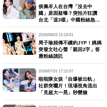
侯佩岑人在台灣「沒去中
國」原因疑曝？突拍片狂讚
台北「這3樣」中國粉絲急問
1句
2026/08/03 15:18:01
周子瑜頻傳不續約JYP！媽媽
突發文吐心聲「親回2字」答
應粉絲請託
2026/07/31 17:22:07
啦啦隊女孩「自爆被出軌」
社群突曬片！現場視角流出
「見超大一晃」秒變臉