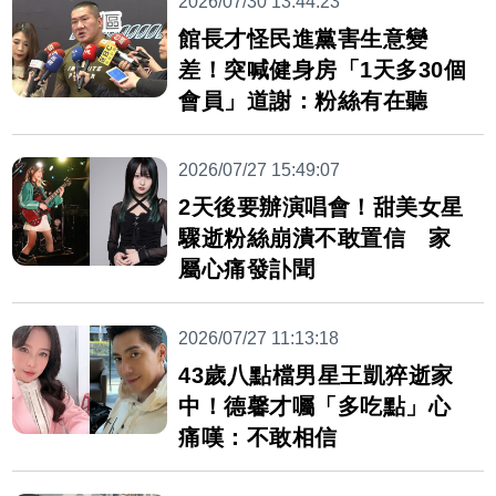
2026/07/30 13:44:23
館長才怪民進黨害生意變
差！突喊健身房「1天多30個
會員」道謝：粉絲有在聽
2026/07/27 15:49:07
2天後要辦演唱會！甜美女星
驟逝粉絲崩潰不敢置信 家
屬心痛發訃聞
2026/07/27 11:13:18
43歲八點檔男星王凱猝逝家
中！德馨才囑「多吃點」心
痛嘆：不敢相信