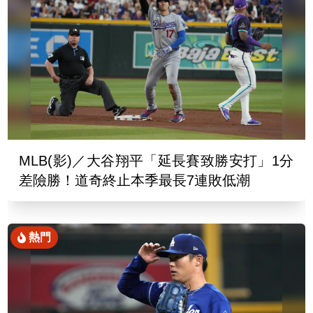
MLB(影)／大谷翔平「延長賽致勝安打」1分
差險勝！道奇終止本季最長7連敗低潮
熱門