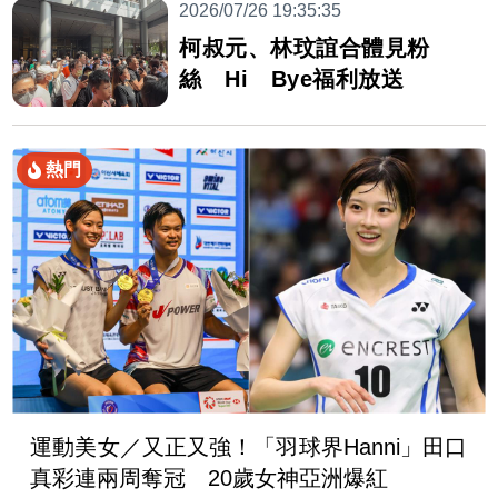
2026/07/26 19:35:35
柯叔元、林玟誼合體見粉
絲 Hi Bye福利放送
熱門
運動美女／又正又強！「羽球界Hanni」田口
真彩連兩周奪冠 20歲女神亞洲爆紅