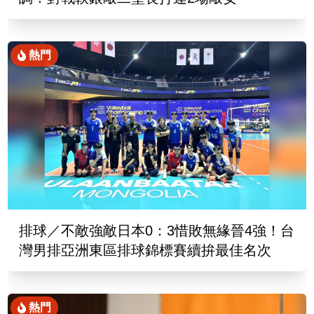
熱門
排球／不敵強敵日本0：3惜敗無緣晉4強！台
灣男排亞洲東區排球錦標賽續拚最佳名次
熱門