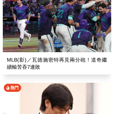
MLB(影)／瓦德施密特再見兩分砲！道奇繼
續輸苦吞7連敗
熱門