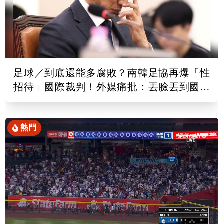
足球／到底還能多腐敗？南韓足協再爆「性
招待」國際裁判！外媒痛批：丟臉丟到國外
去
熱門