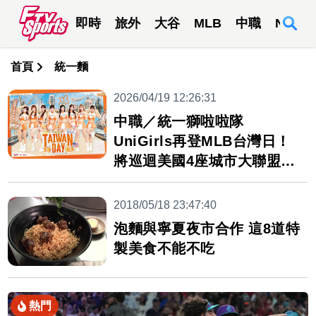
即時
旅外
大谷
MLB
中職
NBA
首頁
統一麵
2026/04/19 12:26:31
中職／統一獅啦啦隊
UniGirls再登MLB台灣日！
將巡迴美國4座城市大聯盟球
場
2018/05/18 23:47:40
泡麵與寧夏夜市合作 這8道特
製美食不能不吃
熱門