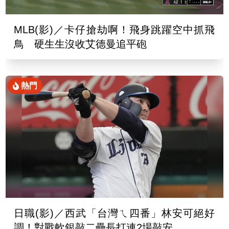
MLB(影)／卡仔搶劫啊！飛身跳躍空中抓飛
鳥 硬生生沒收艾德曼追平砲
熱門
日職(影)／西武「台灣ㄟ四番」林安可絕好
調！對戰軟銀敲二壘長打連2場敲安