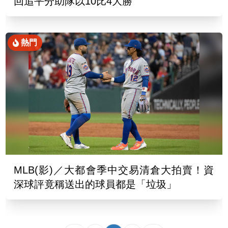
回追平分助隊以10比4大勝
熱門
MLB(影)／大都會季中交易清倉大拍賣！資
深球評竟稱送出的球員都是「垃圾」