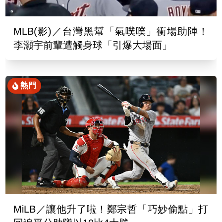
MLB(影)／台灣黑幫「氣噗噗」衝場助陣！
李灝宇前輩遭觸身球「引爆大場面」
熱門
MiLB／讓他升了啦！鄭宗哲「巧妙偷點」打