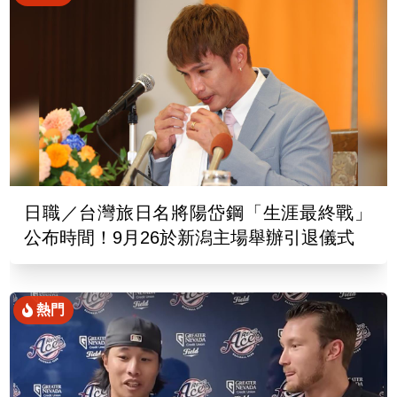
日職／台灣旅日名將陽岱鋼「生涯最終戰」
公布時間！9月26於新潟主場舉辦引退儀式
熱門