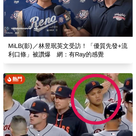
MiLB(影)／林昱珉英文受訪！「優質先發+流
利口條」被讚爆 網：有Ray的感覺
熱門