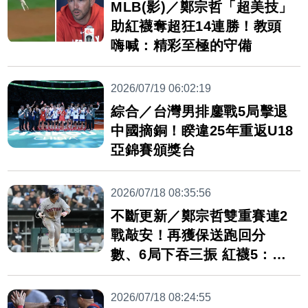
MLB(影)／鄭宗哲「超美技」
助紅襪奪超狂14連勝！教頭
嗨喊：精彩至極的守備
2026/07/19 06:02:19
綜合／台灣男排鏖戰5局擊退
中國摘銅！睽違25年重返U18
亞錦賽頒獎台
2026/07/18 08:35:56
不斷更新／鄭宗哲雙重賽連2
戰敲安！再獲保送跑回分
數、6局下吞三振 紅襪5：3
領先
2026/07/18 08:24:55