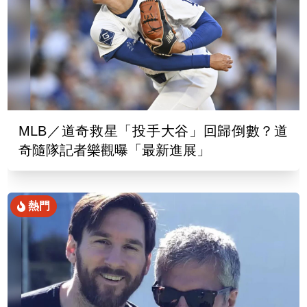
MLB／道奇救星「投手大谷」回歸倒數？道
奇隨隊記者樂觀曝「最新進展」
熱門