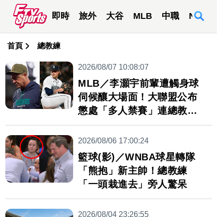
即時
旅外
大谷
MLB
中職
NBA
首頁
總教練
2026/08/07 10:08:07
MLB／李灝宇前輩遭觸身球
伺候釀大場面！大聯盟公布
懲處「多人禁賽」連總教練
都遭殃
2026/08/06 17:00:24
籃球(影)／WNBA球星轉隊
「熊抱」新主帥！總教練
「一頭栽進去」旁人驚呆
2026/08/04 23:26:55