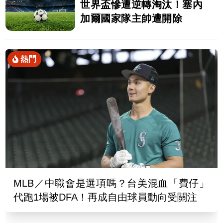
世界盃慘遭逆轉淘汰！塞內
加爾國家隊主帥遭開除
熱門
MLB／中職會是選項嗎？台美混血「費仔」
代跑1場被DFA！再成自由球員動向受關注