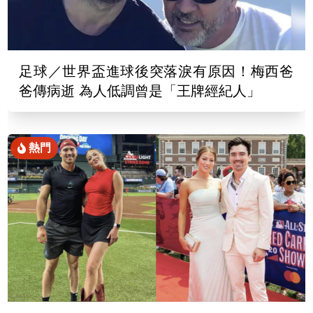
足球／世界盃進球後突落淚有原因！梅西爸
爸傳病逝 為人低調曾是「王牌經紀人」
熱門