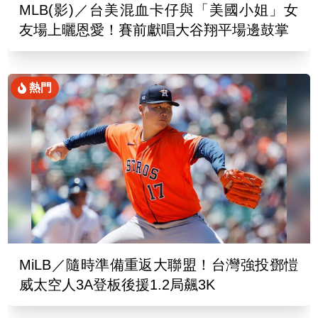
MLB(影)／台美混血卡仔與「美國小姐」女
友場上曬恩愛！賽前獻唱大谷翔平場邊鼓掌
熱門
MiLB／隨時準備重返大聯盟！台灣強投鄧愷
威太空人3A登板後援1.2局飆3K