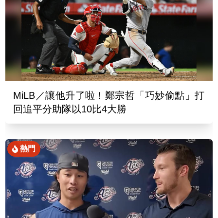
MiLB／讓他升了啦！鄭宗哲「巧妙偷點」打
回追平分助隊以10比4大勝
熱門