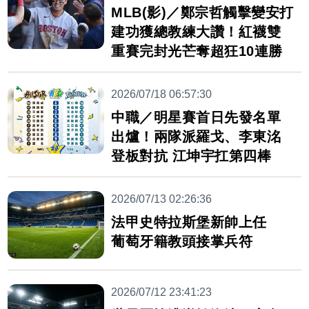
MLB(影)／鄭宗哲觸擊變安打
建功獲總教練大讚！紅襪雙
重賽完封光芒奪超狂10連勝
2026/07/18 06:57:30
中職／明星賽首日先發名單
出爐！兩隊派羅戈、李東洺
登板對抗 江坤宇扛第四棒
2026/07/13 02:26:36
法甲史特拉斯堡新帥上任
葡萄牙籍教頭接掌兵符
2026/07/12 23:41:23