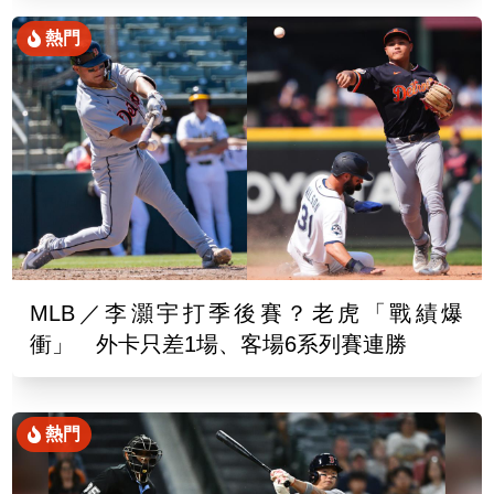
熱門
MLB／李灝宇打季後賽？老虎「戰績爆
衝」 外卡只差1場、客場6系列賽連勝
熱門