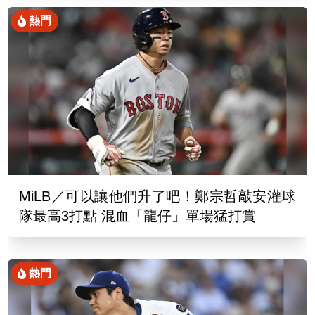
熱門
MiLB／可以讓他們升了吧！鄭宗哲敲安灌球
隊最高3打點 混血「龍仔」單場猛打賞
熱門