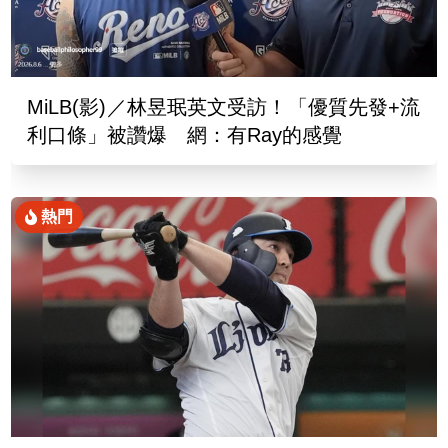
MiLB(影)／林昱珉英文受訪！「優質先發+流
利口條」被讚爆 網：有Ray的感覺
熱門