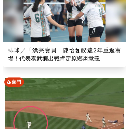
排球／「漂亮寶貝」陳怡如睽違2年重返賽
場！代表泰武鄉出戰肯定原鄉盃意義
熱門