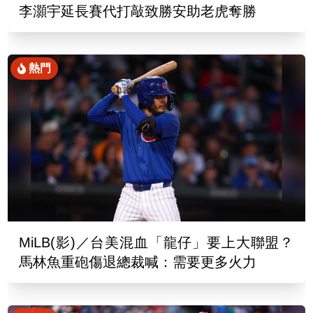
李灝宇延長賽代打敲致勝安助老虎奪勝
熱門
MiLB(影)／台美混血「龍仔」要上大聯盟？
馬林魚重砲傷退總裁喊：需要更多火力