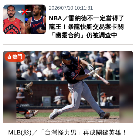
2026/07/10 10:11:31
NBA／雷納德不一定當得了
龍王！暴龍快艇交易案卡關
「幽靈合約」仍被調查中
熱門
MLB(影)／「台灣怪力男」再成關鍵英雄！