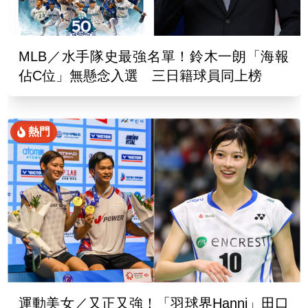
MLB／水手隊史最強名單！鈴木一朗「海報
佔C位」無懸念入選 三日籍球員同上榜
熱門
運動美女／又正又強！「羽球界Hanni」田口