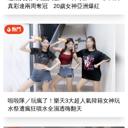
真彩連兩周奪冠 20歲女神亞洲爆紅
熱門
啦啦隊／玩瘋了！樂天3大超人氣韓籍女神玩
水祭遭瘋狂噴水全濕透嗨翻天