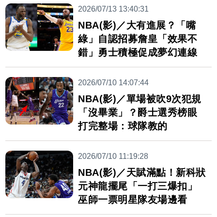
2026/07/13 13:40:31
NBA(影)／大有進展？「嘴
綠」自認招募詹皇「效果不
錯」勇士積極促成夢幻連線
2026/07/10 14:07:44
NBA(影)／單場被吹9次犯規
「沒畢業」？爵士選秀榜眼
打完整場：球隊教的
2026/07/10 11:19:28
NBA(影)／天賦滿點！新科狀
元神龍擺尾「一打三爆扣」
巫師一票明星隊友場邊看