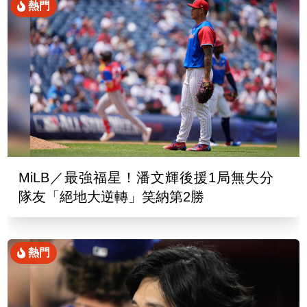
熱門
MiLB／最強福星！潘文輝後援1局無失分
隊友「絕地大逆轉」笑納第2勝
熱門