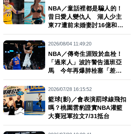
NBA／童話裡都是騙人的！
昔日愛人變仇人 湖人少主
東77遭前未婚妻討16億和解
金
2026/08/04 11:49:20
NBA／傳奇生涯毀於血栓！
「過來人」波許警告溫班亞
馬 今年再爆肺栓塞「差點
死掉」
2026/07/28 16:15:52
籃球(影)／會表演罰球線飛扣
嗎？桃園雲豹證實NBA灌籃
大賽冠軍拉文7/31抵台