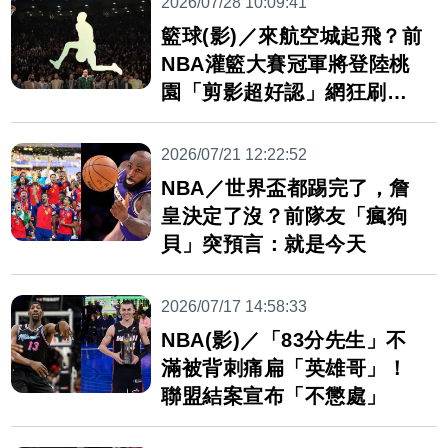
2026/07/28 10:09:41
籃球(影)／來航空城起飛？前
NBA灌籃大賽冠軍將登陸桃
園「剪影超好認」網狂刷答
案
2026/07/21 12:22:52
NBA／世界盃都踢完了，詹
皇決定了沒？前隊友「瘋狗
貝」突預言：就是今天
2026/07/17 14:58:33
NBA(影)／「83分先生」不
滿被背刺痛扁「英雄哥」！
聯盟結案宣布「不懲處」