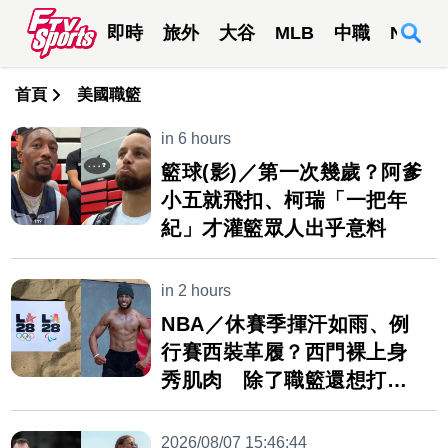
即時
旅外
大谷
MLB
中職
NBA
首頁
美國職籃
in 6 hours
籃球(影)／第一次幾歲？阿爹
小五就飛扣、柯瑞「一把年
紀」才灌籃眾人出乎意料
in 2 hours
NBA／休賽季揮汗如雨、例
行賽西裝革履？西門裸上身
秀肌肉 除了職籃還想打奧
運
2026/08/07 15:46:44