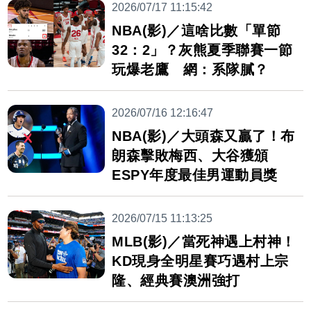
2026/07/17 11:15:42
NBA(影)／這啥比數「單節
32：2」？灰熊夏季聯賽一節
玩爆老鷹 網：系隊膩？
2026/07/16 12:16:47
NBA(影)／大頭森又贏了！布
朗森擊敗梅西、大谷獲頒
ESPY年度最佳男運動員獎
2026/07/15 11:13:25
MLB(影)／當死神遇上村神！
KD現身全明星賽巧遇村上宗
隆、經典賽澳洲強打