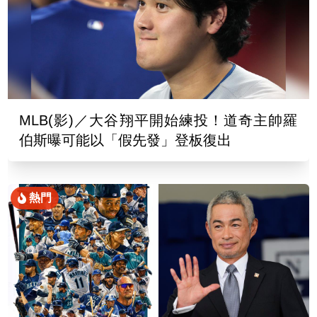
MLB(影)／大谷翔平開始練投！道奇主帥羅
伯斯曝可能以「假先發」登板復出
熱門