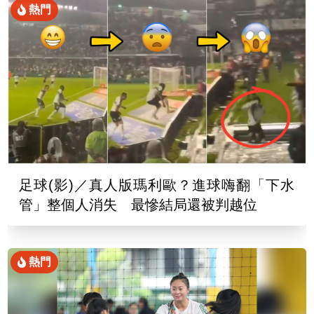
熱門
足球(影)／真人版瑪利歐？進球嗨翻「下水
管」整個人消失 最慘結局還被判越位
熱門