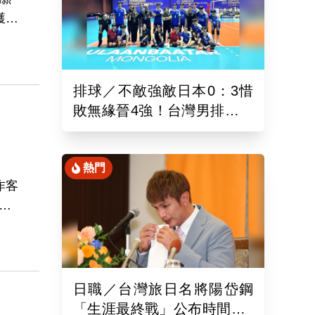
獲得
壘，
排球／不敵強敵日本0：3惜
敗無緣晉4強！台灣男排亞洲
東區排球錦標賽續拚最佳名
次
」
熱門
作客
上
和水
發板
場
日職／台灣旅日名將陽岱鋼
「生涯最終戰」公布時間！9