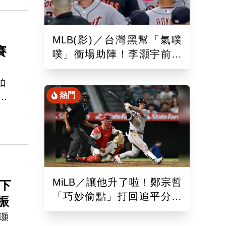
任
MLB(影)／台灣黑幫「氣噗
賽
噗」衝場助陣！李灝宇前輩
遭觸身球「引爆大場面」
帕
熱門
奪
MiLB／讓他升了啦！鄭宗哲
下
「巧妙偷點」打回追平分助
振
隊以10比4大勝
灝