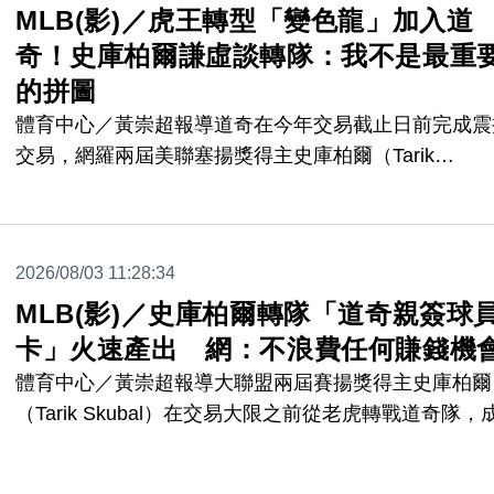
MLB(影)／虎王轉型「變色龍」加入道
奇！史庫柏爾謙虛談轉隊：我不是最重
的拼圖
體育中心／黃崇超報導道奇在今年交易截止日前完成震
交易，網羅兩屆美聯塞揚獎得主史庫柏爾（Tarik
Skubal），這筆交易的話題熱度幾乎蓋過了道奇當時
紅襪橫掃的失落，而史庫柏爾首次穿上道奇球衣、與新
友及教練見面的畫面，也成為眾人關注焦點。史庫柏爾
2026/08/03 11:28:34
將在台灣時間明天（5日）迎來道奇初登板對決小熊，
MLB(影)／史庫柏爾轉隊「道奇親簽球
「前虎王」轉隊心態時淡化了自己對球隊的重要性，不
把自己視為道奇挑戰三連霸的關鍵人物，謙虛要
卡」火速產出 網：不浪費任何賺錢機
體育中心／黃崇超報導大聯盟兩屆賽揚獎得主史庫柏爾
（Tarik Skubal）在交易大限之前從老虎轉戰道奇隊，
本季交易最火熱的話題人物，今天（3日）他隨即披上
隊球帽、衣服現身比賽場邊，就連史庫柏爾親筆簽名的