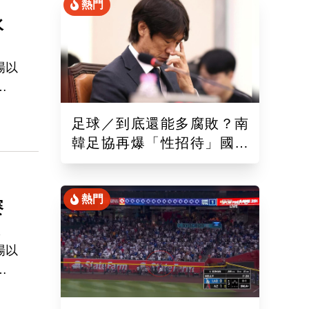
熱門
水
場以
比
足球／到底還能多腐敗？南
子
韓足協再爆「性招待」國際
圖
裁判！外媒痛批：丟臉丟到
社
國外去
」
熱門
賽
業
場以
比
為