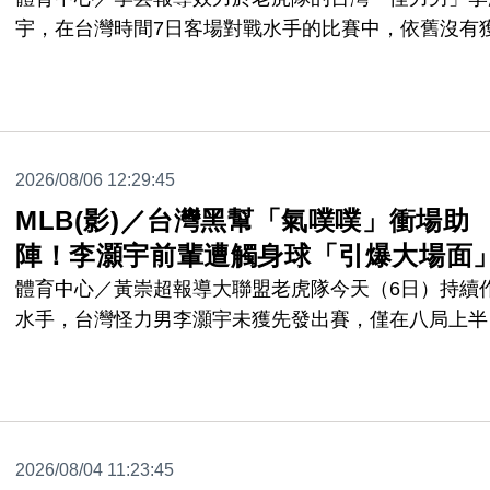
宇，在台灣時間7日客場對戰水手的比賽中，依舊沒有
先發機會，但在8局上球隊大幅領先時，替補上場守二
2打數沒有安打表現。
2026/08/06 12:29:45
MLB(影)／台灣黑幫「氣噗噗」衝場助
陣！李灝宇前輩遭觸身球「引爆大場面
體育中心／黃崇超報導大聯盟老虎隊今天（6日）持續
水手，台灣怪力男李灝宇未獲先發出賽，僅在八局上半
場代打吞下一次三振，不料同個半局二壘手前輩托瑞斯
（Gleyber Torres）遭到對方投手觸身球，導致托瑞斯
手捕手勞雷（Cal Raleigh）在本壘起了口角，進而引
凳清空的大場面，才剛打擊完退場沒多久的李灝宇也衝
2026/08/04 11:23:45
助陣。