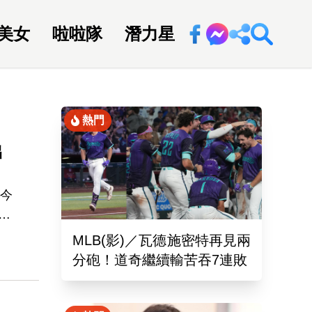
美女
啦啦隊
潛力星
回新聞網
熱門
出
，今
選
MLB(影)／瓦德施密特再見兩
分砲！道奇繼續輸苦吞7連敗