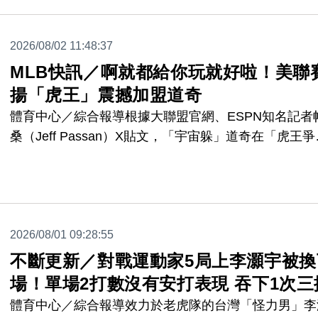
員卡也都做好了，廠商效率令網友驚嘆，「真的不浪費
何賺錢的機會。」
2026/08/02 11:48:37
MLB快訊／啊就都給你玩就好啦！美聯
揚「虎王」震撼加盟道奇
體育中心／綜合報導根據大聯盟官網、ESPN知名記者
桑（Jeff Passan）X貼文，「宇宙躲」道奇在「虎王爭
戰」中勝出，成功網羅兩屆美聯賽揚得主史庫柏（Tarik
Skubal）。
2026/08/01 09:28:55
不斷更新／對戰運動家5局上李灝宇被換
場！單場2打數沒有安打表現 吞下1次三
體育中心／綜合報導效力於老虎隊的台灣「怪力男」李