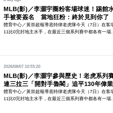
MLB(影)／李灝宇圈粉客場球迷！踢館
手被要簽名 當地狂粉：終於見到你了
體育中心／黃崇超報導底特律老虎隊今天（7日）在客
11比0完封地主水手，在最近三個系列賽中都各有一場
賽「開魯閣」擊敗對手，追平大聯盟130年前的歷史紀
錄，台灣好手李灝宇這場比賽雖然沒有出賽，但他前陣
曾創下現役球員最長連續安打場次紀錄，魅力圈粉西雅
當地球迷，李灝宇在熱身訓練時被要簽名，該名粉絲在
2026/08/07 10:55:20
群上發文慶祝，「終於見到台灣的超凡新星李灝宇了。
MLB(影)／李灝宇參與歷史！老虎系列
連三拉三「開對手魯閣」追平130年偉
體育中心／黃崇超報導底特律老虎隊今天（7日）在客
11比0完封地主水手，在最近三個系列賽中都各有一場
賽「開魯閣」擊敗對手，追平大聯盟130年前的歷史紀
錄，台灣好手李灝宇也在這三個系列賽中貢獻己力，成