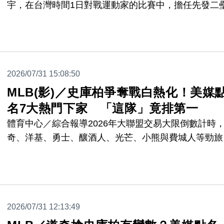
宇，在台灣時間1日對戰運動家的比賽中，擔任先發二
手、打第5棒，雖然 日前中斷連續12場安打紀錄，但仍
寫下台將里程碑，而李灝宇的火力也備受肯定，逐漸站
大聯盟腳步。
2026/07/31 15:08:50
MLB(影)／史庫柏爭奪戰白熱化！美媒
名7大熱門下家 「這隊」竟排第一
體育中心／綜合報導2026年大聯盟交易大限倒數計時
奇、洋基、勇士、釀酒人、光芒、小熊與費城人等勁旅
傳出對史庫柏(Tarik Skubal)展現濃厚興趣。媒體針對這
支球隊的輪值需求、季後賽競爭力與奪冠急迫性進行了
力排名與分析。
2026/07/31 12:13:49