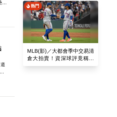
壘
熱門
舊
穩
點
MLB(影)／大都會季中交易清
倉大拍賣！資深球評竟稱送
，道
出的球員都是「垃圾」
都
7
戰