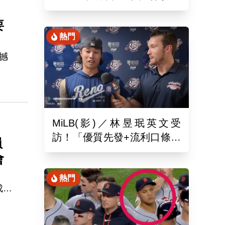
月26於新潟主場舉辦引退儀
式
要
熱門
撼
遭到
隊
即
MiLB(影)／林昱珉英文受
不過
訪！「優質先發+流利口條」
員
願
被讚爆 網：有Ray的感覺
會
熱門
成為
道奇
球