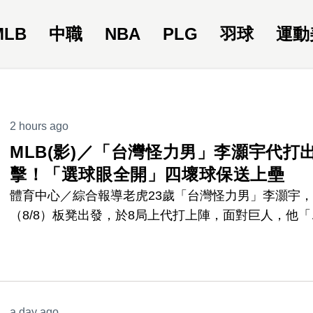
MLB
中職
NBA
PLG
羽球
運動
2 hours ago
MLB(影)／「台灣怪力男」李灝宇代打
擊！「選球眼全開」四壞球保送上壘
體育中心／綜合報導老虎23歲「台灣怪力男」李灝宇
（8/8）板凳出發，於8局上代打上陣，面對巨人，他「
球眼全開」，靠著四壞球保送，成功站上壘包。
a day ago