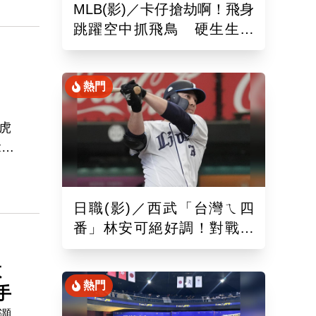
MLB(影)／卡仔搶劫啊！飛身
跳躍空中抓飛鳥 硬生生沒
收艾德曼追平砲
熱門
虎
拿下
外卡
日職(影)／西武「台灣ㄟ四
番」林安可絕好調！對戰軟
銀敲二壘長打連2場敲安
數
熱門
手
灝