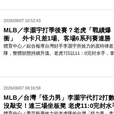
隊史偉業的一份子。
2026/08/07 10:52:43
MLB／李灝宇打季後賽？老虎「戰績爆
衝」 外卡只差1場、客場6系列賽連勝
體育中心／綜合報導台灣好手李灝宇所效力的底特律老
隊，整體狀態持續升溫。老虎7日以11：0完封水手，
系列賽勝利，近6場豪取5勝，不僅將與美聯最後一張
席次的差距縮小到僅1場，也讓季後賽希望持續升高。
2026/08/07 08:16:58
MLB／台灣「怪力男」李灝宇代打2打
沒敲安！連三場坐板凳 老虎11:0完封水
體育中心／季芸報導效力於老虎隊的台灣「怪力男」李