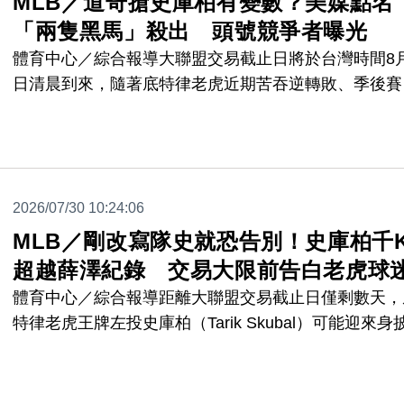
MLB／道奇搶史庫柏有變數？美媒點名
「兩隻黑馬」殺出 頭號競爭者曝光
體育中心／綜合報導大聯盟交易截止日將於台灣時間8
日清晨到來，隨著底特律老虎近期苦吞逆轉敗、季後賽
望逐漸渺茫，兩屆美聯賽揚獎得主史庫柏（Tarik Skuba
也正式成為交易市場最大焦點。大聯盟官網撰文分析指
出，目前最有機會搶下這位王牌左投的球隊，分別是洛
磯道奇、密爾瓦基釀酒人與坦帕灣光芒，其中道奇更被
2026/07/30 10:24:06
遍視為頭號熱門。
MLB／剛改寫隊史就恐告別！史庫柏千
超越薛澤紀錄 交易大限前告白老虎球
體育中心／綜合報導距離大聯盟交易截止日僅剩數天，
特律老虎王牌左投史庫柏（Tarik Skubal）可能迎來身
虎球衣的最後一次先發。他30日面對巴爾的摩金鶯，
球隊最終在延長12局遭逆轉，以9比10吞敗，但史庫柏
投6又2/3局失3分，並在首局投出生涯第1000次三振，