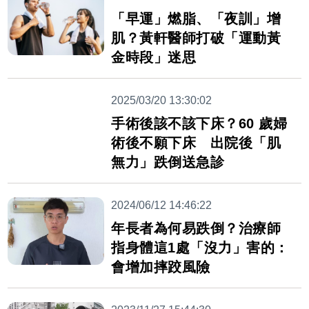
「早運」燃脂、「夜訓」增
肌？黃軒醫師打破「運動黃
金時段」迷思
2025/03/20 13:30:02
手術後該不該下床？60 歲婦
術後不願下床 出院後「肌
無力」跌倒送急診
2024/06/12 14:46:22
年長者為何易跌倒？治療師
指身體這1處「沒力」害的：
會增加摔跤風險