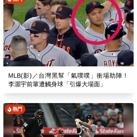
MLB(影)／台灣黑幫「氣噗噗」衝場助陣！
李灝宇前輩遭觸身球「引爆大場面」
熱門