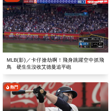
MLB(影)／卡仔搶劫啊！飛身跳躍空中抓飛
鳥 硬生生沒收艾德曼追平砲
熱門