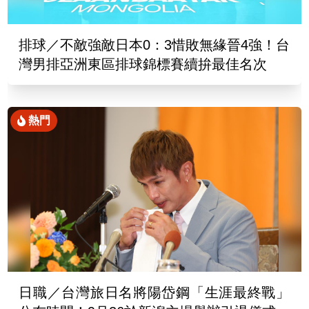
排球／不敵強敵日本0：3惜敗無緣晉4強！台
灣男排亞洲東區排球錦標賽續拚最佳名次
熱門
日職／台灣旅日名將陽岱鋼「生涯最終戰」