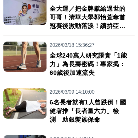
全大運／把金牌獻給過世的
哥哥！清華大學郭怡萱奪首
冠賽後激動落淚！續拚亞運
資格
2026/03/18 15:36:27
全球240萬人研究證實「1能
力」為長壽密碼！專家揭：
60歲後加速流失
2026/03/09 14:10:00
6名長者就有1人曾跌倒！國
健署推「長者量六力」檢
測 助銀髮族保命