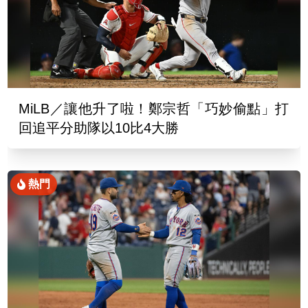
MiLB／讓他升了啦！鄭宗哲「巧妙偷點」打
回追平分助隊以10比4大勝
熱門