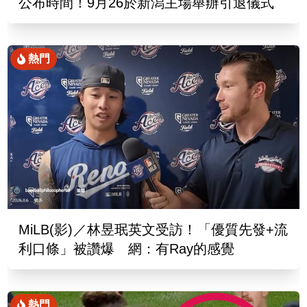
公布時間！9月26於新潟主場舉辦引退儀式
熱門
MiLB(影)／林昱珉英文受訪！「優質先發+流
利口條」被讚爆 網：有Ray的感覺
熱門