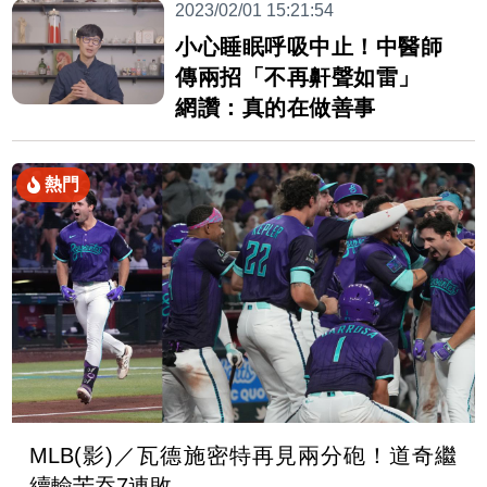
2023/02/01 15:21:54
小心睡眠呼吸中止！中醫師
傳兩招「不再鼾聲如雷」
網讚：真的在做善事
熱門
MLB(影)／瓦德施密特再見兩分砲！道奇繼
續輸苦吞7連敗