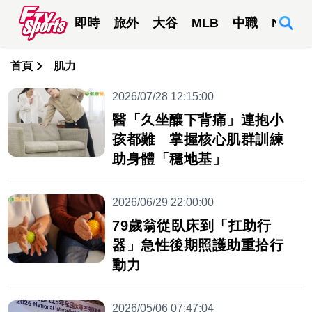
即時
旅外
大谷
MLB
中職
NBA
首頁
肌力
2026/07/28 12:15:00
醫「久坐釀下背痛」連抱小
孩都難 掌握核心肌群訓練
助身體「穩地基」
2026/06/29 22:00:00
79歲翁從臥床到「扛助行
器」急性後期照護助重拾行
動力
2026/05/06 07:47:04