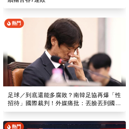
熱門
足球／到底還能多腐敗？南韓足協再爆「性
招待」國際裁判！外媒痛批：丟臉丟到國外
去
熱門