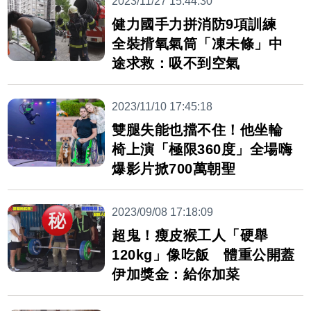
2023/11/27 15:44:30
健力國手力拼消防9項訓練
全裝揹氧氣筒「凍未條」中
途求救：吸不到空氣
2023/11/10 17:45:18
雙腿失能也擋不住！他坐輪
椅上演「極限360度」全場嗨
爆影片掀700萬朝聖
2023/09/08 17:18:09
超鬼！瘦皮猴工人「硬舉
120kg」像吃飯 體重公開蓋
伊加獎金：給你加菜