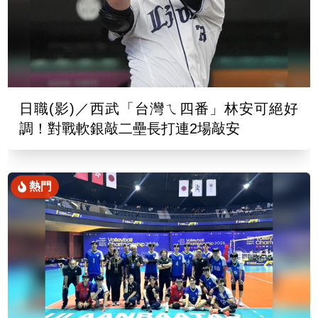
日職(影)／西武「台灣ㄟ四番」林安可絕好
調！對戰軟銀敲二壘長打連2場敲安
熱門