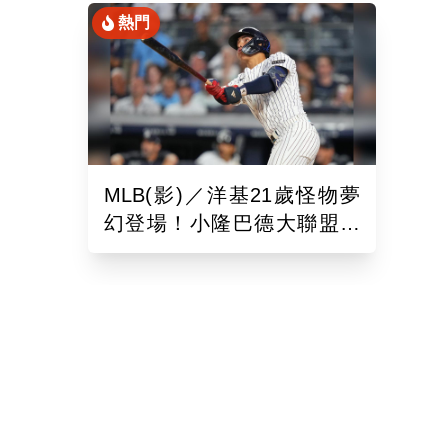
熱門
MLB(影)／洋基21歲怪物夢
幻登場！小隆巴德大聯盟首
秀開轟 弟弟職業首戰也炸
裂