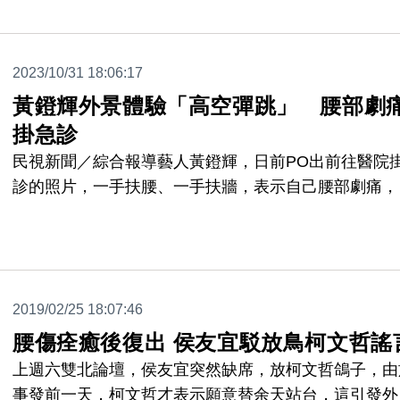
認為自己難以再賽場上繼續維持表現。
2023/10/31 18:06:17
黃鐙輝外景體驗「高空彈跳」 腰部劇
掛急診
民視新聞／綜合報導藝人黃鐙輝，日前PO出前往醫院
診的照片，一手扶腰、一手扶牆，表示自己腰部劇痛，
度無法行走，相隔一週後，他今天（10月31日）出席
動，已經行動自如，表示自己是出外景時體驗高空彈跳
後，突然腰部疼痛，所幸就醫後確認只是肌肉拉傷，目
已經康復、沒有大礙。
2019/02/25 18:07:46
腰傷痊癒後復出 侯友宜駁放鳥柯文哲謠
上週六雙北論壇，侯友宜突然缺席，放柯文哲鴿子，由
事發前一天，柯文哲才表示願意替余天站台，這引發外