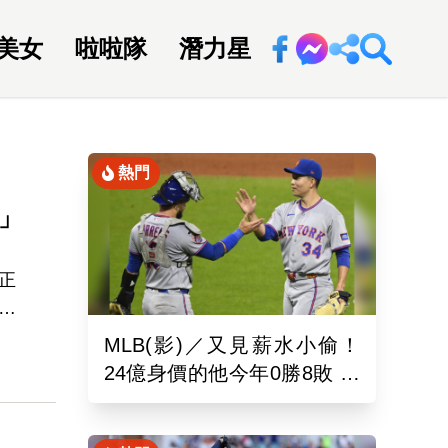
美女
啦啦隊
潛力星
回新聞網
熱門
」
正
畫
角
MLB(影)／又見薪水小偷！
運
24億身價的他今年0勝8敗 幽
於
靈指叉只能從牛棚出發
，