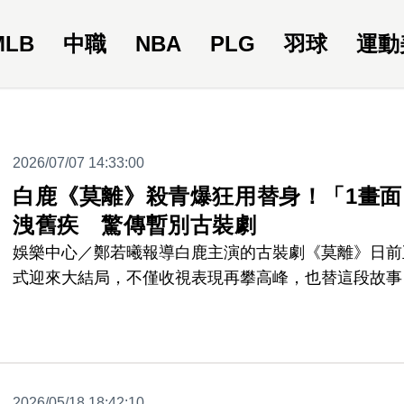
MLB
中職
NBA
PLG
羽球
運動
2026/07/07 14:33:00
白鹿《莫離》殺青爆狂用替身！「1畫面
洩舊疾 驚傳暫別古裝劇
娛樂中心／鄭若曦報導白鹿主演的古裝劇《莫離》日前
式迎來大結局，不僅收視表現再攀高峰，也替這段故事
下句點。隨著戲劇殺青，白鹿也透過社群平台向飾演的
色「葉璃」深情告別，感性寫下「感謝這場雲雨，讓命
稍作停留」，並表示很高興看見葉璃歷經重重磨難後終
迎來雨過天晴，也正式揮別陪伴自己多時的角色。不過
2026/05/18 18:42:10