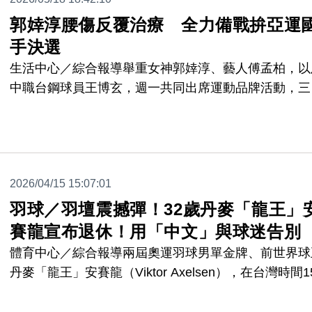
隨著《莫離》熱度持續延燒，白鹿也陷入替身爭議。有
友質疑她在劇中多個鏡頭大量使用替身，甚至批評拍攝
郭婞淳腰傷反覆治療 全力備戰拚亞運
手決選
生活中心／綜合報導舉重女神郭婞淳、藝人傅孟柏，以
中職台鋼球員王博玄，週一共同出席運動品牌活動，三
現場示範教練客製化專屬訓練動作，面對6月亞運決選
淳也表示，雖然仍受到腰傷反覆影響，但目前正全力備
戰，拿下名古屋亞運參賽門票。
2026/04/15 15:07:01
羽球／羽壇震撼彈！32歲丹麥「龍王」
賽龍宣布退休！用「中文」與球迷告別
體育中心／綜合報導兩屆奧運羽球男單金牌、前世界球
丹麥「龍王」安賽龍（Viktor Axelsen），在台灣時間1
無預警宣布退，震撼羽壇！32歲的安賽龍本季還沒有
紀錄，透過社群用中、英告別賽場，透露因為反覆腰傷