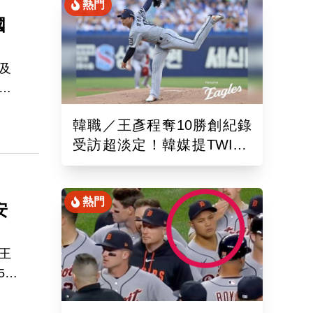
網
熱門
態
國
及
人
郭婞
韓職／王彥程奪10勝創紀錄
受訪超淡定！韓媒提TWICE
娜璉笑開懷網友全笑翻
熱門
安
王
5日
出賽
，