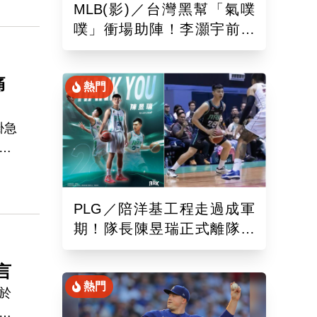
MLB(影)／台灣黑幫「氣噗
噗」衝場助陣！李灝宇前輩
遭觸身球「引爆大場面」
痛
熱門
掛急
一
活
前
PLG／陪洋基工程走過成軍
期！隊長陳昱瑞正式離隊
球團：感謝全力付出與貢獻
言
熱門
於
界