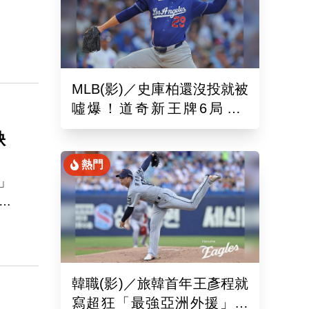
文
是
MLB(影)／史庫柏還沒投就被
噓爆！道奇新王牌6局失2
分 交易後首秀吞第六敗
缺
熱門
」
昨
維
韓職(影)／旅韓首年王彥程就
寫超狂「最強亞洲外援」紀