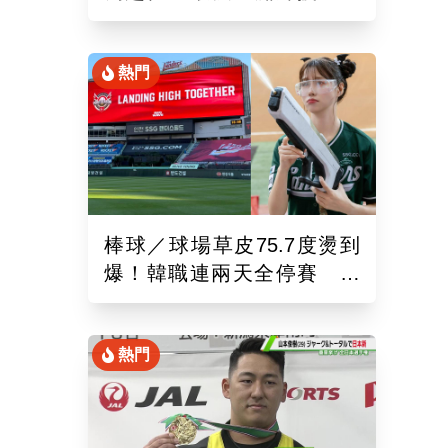
錄！6局飆7K奪單季第10勝
熱門
棒球／球場草皮75.7度燙到
爆！韓職連兩天全停賽 工
作人員、球迷頻傳熱傷害
熱門