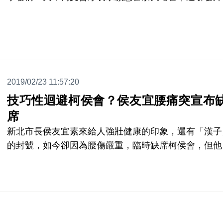
聯想，侯友宜是技術性請假，原因和朱立倫民調落後柯
哲有關！但侯友宜今天腰傷後首度露面，強調自己真的
因為腰傷動不了。
2019/02/23 11:57:20
技巧性迴避柯侯會？侯友宜腰痛突宣布
席
新北市長侯友宜素來給人強壯健康的印象，還有「漢子
的封號，如今卻因為腰傷嚴重，臨時缺席柯侯會，但他
天才強調，就算腰痛再嚴重，也要幫選立委的兄弟鄭世
站台，今天早上臨時缺席的消息傳開，引發諸多聯想。