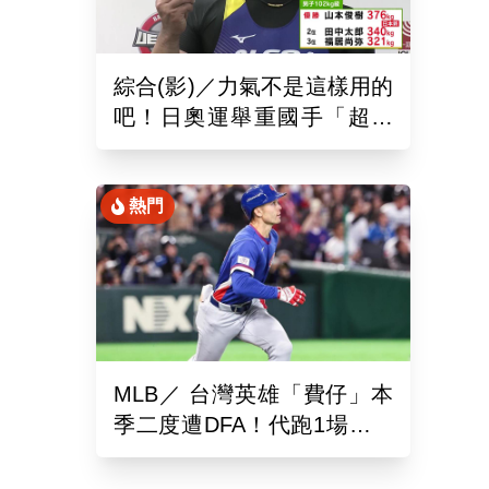
綜合(影)／力氣不是這樣用的
吧！日奧運舉重國手「超商
偷雞蛋」被活逮把店員推到
骨折
熱門
MLB／ 台灣英雄「費仔」本
季二度遭DFA！代跑1場沒有
打擊機會...