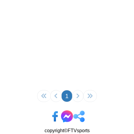
1
copyright©FTVsports